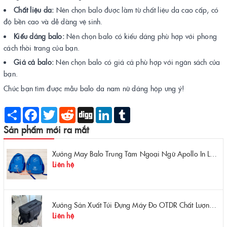
Chất liệu da:
Nên chọn balo được làm từ chất liệu da cao cấp, có
độ bền cao và dễ dàng vệ sinh.
Kiểu dáng balo:
Nên chọn balo có kiểu dáng phù hợp với phong
cách thời trang của bạn.
Giá cả balo:
Nên chọn balo có giá cả phù hợp với ngân sách của
bạn.
Chúc bạn tìm được mẫu balo da nam nữ dáng hộp ưng ý!
Share
Facebook
Twitter
Reddit
Digg
LinkedIn
Tumblr
Sản phẩm mới ra mắt
Xưởng May Balo Trung Tâm Ngoại Ngữ Apollo In Logo Giá Rẻ Tại Xưởng
Liên hệ
Xưởng Sản Xuất Túi Đựng Máy Đo OTDR Chất Lượng – Chống Va Đập, Giá Tận Xưởng
Liên hệ