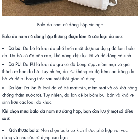
Balo da nam nữ dáng hộp vintage
Balo da nam nữ dáng hộp thường được làm từ các loại da sau:
Da bò:
Da bò là loại da phổ biến nhất được sử dụng để làm balo
da. Da bò có độ bền cao, khả năng chịu lực tốt và dễ dàng vệ sinh.
Da PU:
Da PU là loại da giả có độ bóng đẹp, mềm mại và giá
thành rẻ hơn da bò. Tuy nhiên, da PU không có độ bền cao bằng da
bò và dễ bị bong tróc sau một thời gian sử dụng.
Da lộn:
Da lộn là loại da có bề mặt mịn, mềm mại và có khả năng
chống thấm nước tốt. Tuy nhiên, da lộn dễ bị bám bụi bẩn và khó vệ
sinh hơn các loại da khác.
Khi chọn mua balo da nam nữ dáng hộp, bạn cần lưu ý một số điều
sau:
Kích thước balo:
Nên chọn balo có kích thước phù hợp với vóc
dáng và nhu cầu sử dụng của bạn.