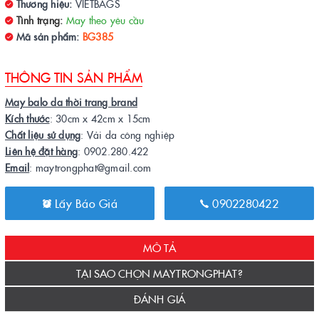
Thương hiệu:
VIETBAGS
Tình trạng:
May theo yêu cầu
Mã sản phẩm:
BG385
THÔNG TIN SẢN PHẨM
May balo da thời trang brand
Kích thước
: 30cm x 42cm x 15cm
Chất liệu sử dụng
: Vải da công nghiệp
Liên hệ đặt hàng
: 0902.280.422
Email
: maytrongphat@gmail.com
Lấy Báo Giá
0902280422
MÔ TẢ
TẠI SAO CHỌN MAYTRONGPHAT?
ĐÁNH GIÁ