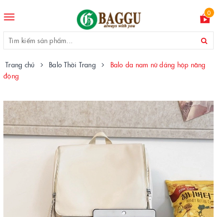
0
Toggle
navigation
Trang chủ
Balo Thời Trang
Balo da nam nữ dáng hộp năng
động