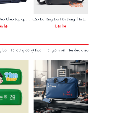
🧳 Sản Xuất Túi Đeo Chéo Laptop Theo Yêu Cầu – VIETBAGS
Cặp Da Tặng Đại Hội Đảng | In Logo – Thiết Kế Sang Trọng – Giao Nhanh Toàn Quốc
ên hệ
Liên hệ
g bút
Túi đựng đồ kỹ thuật
Túi giữ nhiệt
Túi đeo chéo