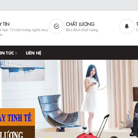
Y TÍN
CHẤT LƯỢNG
i hơn 15 năm trong nghề may
Bảo đảm chất lượng
G
ặc
TIN TỨC
LIÊN HỆ