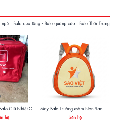
i ngữ
Balo quà tặng - Balo quảng cáo
Balo Thời Trang
Xưởng Sản Xuất Balo Giữ Nhiệt Giao Hàng Now Food Chất Lượng, Giá Gốc tại Xưởng
May Balo Trường Mầm Non Sao Việt – Chất Lượng, Giá Xưởng, Giao Hàng Toàn Quốc
ên hệ
Liên hệ