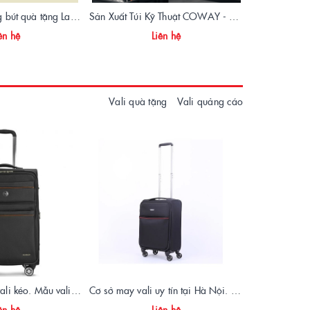
Sản xuất túi đựng bút quà tặng Language Link - VietBags
Sản Xuất Túi Kỹ Thuật COWAY - Túi Đồ Nghề Chuyên Nghiệp
ên hệ
Liên hệ
Vali quà tặng
Vali quảng cáo
Xưởng sản xuất vali kéo. Mẫu vali kéo quà tặng BG214
Cơ sở may vali uy tín tại Hà Nội. Mẫu vali kéo đẹp
Vali d
ên hệ
Liên hệ