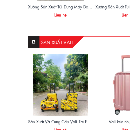
Xưởng Sản Xuất Túi Đựng Máy Đo OTDR Chất Lượng – Chống Va Đập, Giá Tận Xưởng
Liên hệ
Liên
SẢN XUẤT VALI
Sản Xuất Và Cung Cấp Vali Trẻ Em – Mẫu Mã Ngộ Nghĩnh, An Toàn, Giá Tận Xưởng
Vali kéo n
Liên hệ
Liên