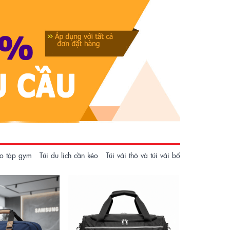
ao tập gym
Túi du lịch cần kéo
Túi vải thô và túi vải bố