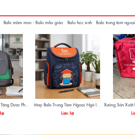
Balo mầm mon - Balo mẫu giáo
Balo học sinh
Balo trung tâm ngoạ
Sản Xuất Balo Quà Tặng Dược Phẩm Hoa Linh - Giá Gốc Tại Xưởng
May Balo Trung Tâm Ngoại Ngữ Ismart – Chất Lượng Cao, Giá Tận Xưởng
 hệ
Liên hệ
Li