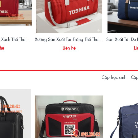
Xưởng Sản Xuất Túi Xách Thể Thao Tập Gym King Fitness Giá Gốc, Chất Lượng Cao
Xưởng Sản Xuất Túi Trống Thể Thao Quà Tặng Toshiba Cao Cấp | Vietbags
 hệ
Liên hệ
Li
Cặp học sinh
Cặp