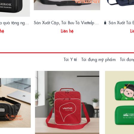
Sản xuất túi xách da quà tặng ngân hàng Agribank - Vietbags Trọng Phát
Sản Xuất Cặp, Túi Bưu Tá Viettelpost Chất Lượng Cao | Xưởng May Vietbags
 hệ
Liên hệ
Li
Túi Y tế
Túi đựng mỹ phẩm
Túi đựn