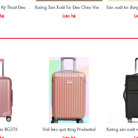
Xưởng Sản Xuất Túi Kỹ Thuật Đeo Hông DSS Chuyên Nghiệp | Vietbags
Xưởng Sản Xuất Túi Đeo Chéo Viettelpost Mẫu Mới Nhất 2026 | Vietbags
 hệ
Liên hệ
Li
hựa BG376
Vali kéo quà tặng Prudential
 hệ
Liên hệ
Li