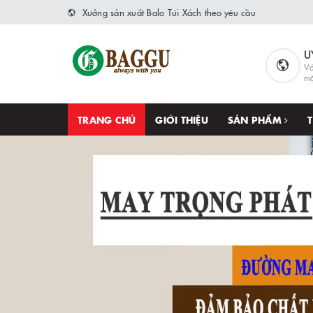
Xưởng sản xuất Balo Túi Xách theo yêu cầu
U
Vớ
m
TRANG CHỦ
GIỚI THIỆU
SẢN PHẨM