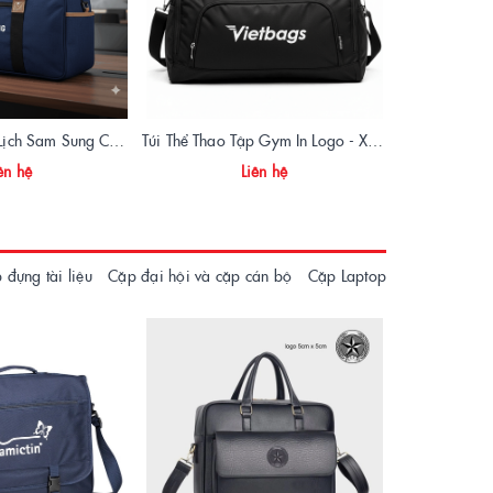
Sản Xuất Túi Du Lịch Sam Sung Chuẩn Form, Giá Xưởng | Vietbags
Túi Thể Thao Tập Gym In Logo - Xưởng May Vietbags Uy Tín Giá Rẻ
ên hệ
Liên hệ
 đựng tài liệu
Cặp đại hội và cặp cán bộ
Cặp Laptop