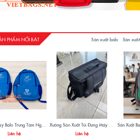
ẢN PHẨM NỔI BẬT
Sản xuất balo
Sản xuất
Xưởng May Balo Trung Tâm Ngoại Ngữ Apollo In Logo Giá Rẻ Tại Xưởng
Xưởng Sản Xuất Túi Đựng Máy Đo OTDR Chất Lượng – Chống Va Đập, Giá Tận Xưởng
Liên hệ
Liên hệ