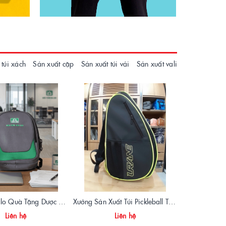
 túi xách
Sản xuất cặp
Sản xuất túi vải
Sản xuất vali
Sản Xuất Balo Quà Tặng Dược Phẩm Hoa Linh - Giá Gốc Tại Xưởng
Xưởng Sản Xuất Túi Pickleball Theo Yêu Cầu – Chất Lượng, Bền Bỉ, Thiết Kế Độc Quyền
Liên hệ
Liên hệ