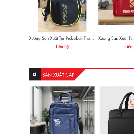
Xưởng Sản Xuất Túi Pickleball Theo Yêu Cầu – Chất Lượng, Bền Bỉ, Thiết Kế Độc Quyền
Liên hệ
Liên
SẢN XUẤT CẶP