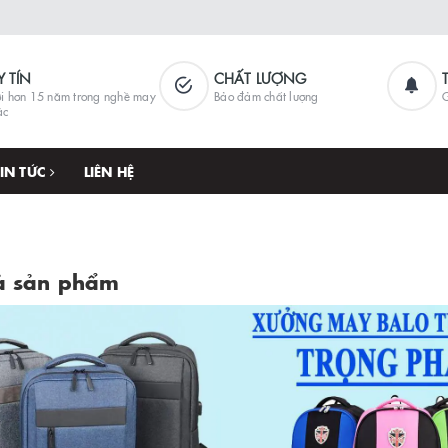
Y TÍN
CHẤT LƯỢNG
i hơn 15 năm trong nghề may
Bảo đảm chất lượng
G
ặc
TIN TỨC
LIÊN HỆ
cả sản phẩm