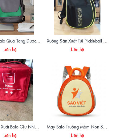
Sản Xuất Balo Quà Tặng Dược Phẩm Hoa Linh - Giá Gốc Tại Xưởng
Xưởng Sản Xuất Túi Pickleball Theo Yêu Cầu – Chất Lượng, Bền Bỉ, Thiết Kế Độc Quyền
Liên hệ
Liên hệ
Xưởng Sản Xuất Balo Giữ Nhiệt Giao Hàng Now Food Chất Lượng, Giá Gốc tại Xưởng
May Balo Trường Mầm Non Sao Việt – Chất Lượng, Giá Xưởng, Giao Hàng Toàn Quốc
Liên hệ
Liên hệ