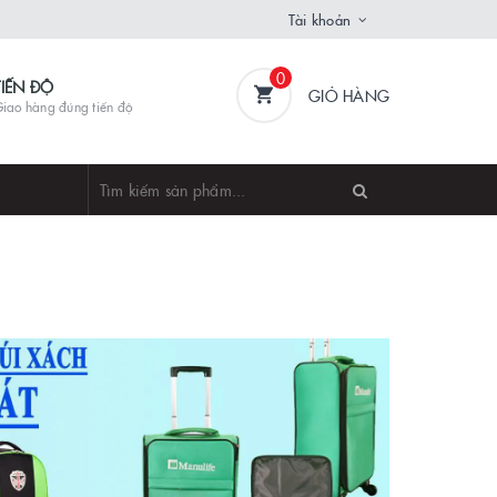
Tài khoản
0
TIẾN ĐỘ
GIỎ HÀNG
iao hàng đúng tiến độ