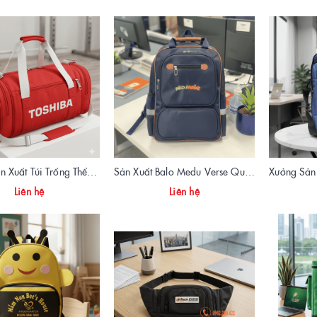
Xưởng Sản Xuất Túi Trống Thể Thao Quà Tặng Toshiba Cao Cấp | Vietbags
Sản Xuất Balo Medu Verse Quà Tặng Công Ty FPT IS | Xưởng May Vietbags
Liên hệ
Liên hệ