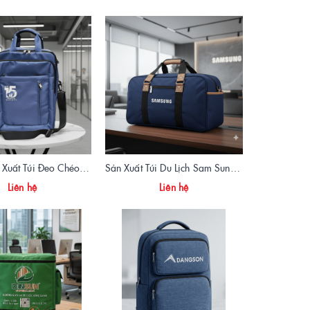
Xưởng Sản Xuất Túi Đeo Chéo Laptop Quà Tặng Doanh Nghiệp | Vietbags
Sản Xuất Túi Du Lịch Sam Sung Chuẩn Form, Giá Xưởng | Vietbags
Liên hệ
Liên hệ