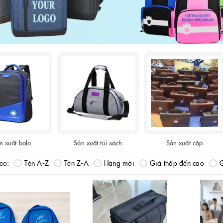
n xuất balo
Sản xuất túi xách
Sản xuất cặp
heo:
Tên A-Z
Tên Z-A
Hàng mới
Giá thấp đến cao
G