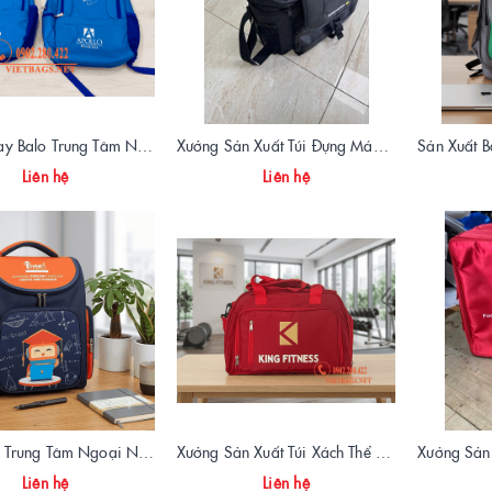
Xưởng May Balo Trung Tâm Ngoại Ngữ Apollo In Logo Giá Rẻ Tại Xưởng
Xưởng Sản Xuất Túi Đựng Máy Đo OTDR Chất Lượng – Chống Va Đập, Giá Tận Xưởng
Liên hệ
Liên hệ
May Balo Trung Tâm Ngoại Ngữ Ismart – Chất Lượng Cao, Giá Tận Xưởng
Xưởng Sản Xuất Túi Xách Thể Thao Tập Gym King Fitness Giá Gốc, Chất Lượng Cao
Liên hệ
Liên hệ