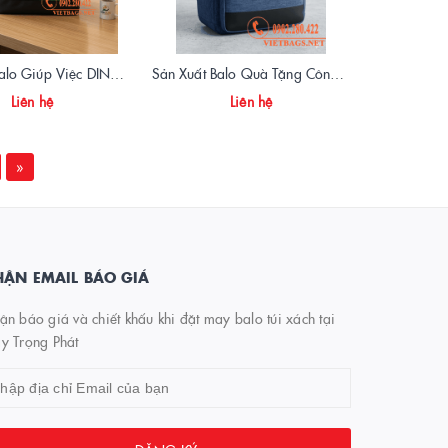
Sản Xuất Balo Giúp Việc DINSUN – Giải Pháp Chuyên Nghiệp Cho Dịch Vụ Vệ Sinh
Sản Xuất Balo Quà Tặng Công Ty Cổ Phần Xây Dựng Đăng Sơn – Chất Lượng Vượt Trội
Liên hệ
Liên hệ
»
ẬN EMAIL BÁO GIÁ
n báo giá và chiết khấu khi đặt may balo túi xách tại
y Trọng Phát