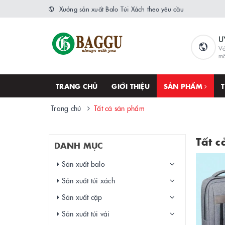
Xưởng sản xuất Balo Túi Xách theo yêu cầu
U
Vớ
m
TRANG CHỦ
GIỚI THIỆU
SẢN PHẨM
Trang chủ
Tất cả sản phẩm
Tất 
DANH MỤC
Sản xuất balo
Sản xuất túi xách
Sản xuất cặp
Sản xuất túi vải