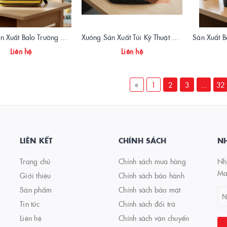
Xưởng Sản Xuất Balo Trường Mẫu Giáo Ngôi Nhà Ong Chất Lượng | Vietbags
Xưởng Sản Xuất Túi Kỹ Thuật Đeo Hông DSS Chuyên Nghiệp | Vietbags
Liên hệ
Liên hệ
«
1
2
3
...
32
LIÊN KẾT
CHÍNH SÁCH
NH
Trang chủ
Chính sách mua hàng
Nhậ
Ma
Giới thiệu
Chính sách bảo hành
Sản phẩm
Chính sách bảo mật
Tin tức
Chính sách đổi trả
Liên hệ
Chính sách vận chuyển