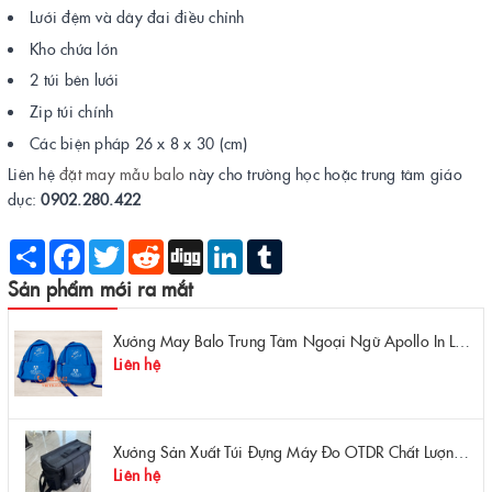
Lưới đệm và dây đai điều chỉnh
Kho chứa lớn
2 túi bên lưới
Zip túi chính
Các biện pháp 26 x 8 x 30 (cm)
Liên hệ
đặt may mẫu balo
này cho trường học hoặc trung tâm giáo
dục:
0902.280.422
Share
Facebook
Twitter
Reddit
Digg
LinkedIn
Tumblr
Sản phẩm mới ra mắt
Xưởng May Balo Trung Tâm Ngoại Ngữ Apollo In Logo Giá Rẻ Tại Xưởng
Liên hệ
Xưởng Sản Xuất Túi Đựng Máy Đo OTDR Chất Lượng – Chống Va Đập, Giá Tận Xưởng
Liên hệ