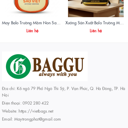
May Balo Trường Mầm Non Sao Việt – Chất Lượng, Giá Xưởng, Giao Hàng Toàn Quốc
Xưởng Sản Xuất Balo Trường Mẫu Giáo Ngôi Nhà Ong Chất Lượng | Vietbags
Liên hệ
Liên hệ
Địa chỉ: K6 ngõ 79 Phố Ngô Thì Sỹ, P. Vạn Phúc, Q. Hà Đông, TP. Hà
Nội
Điện thoại:
0902 280 422
Website:
https://vietbags.net
Email:
Maytrongphat@gmail.com