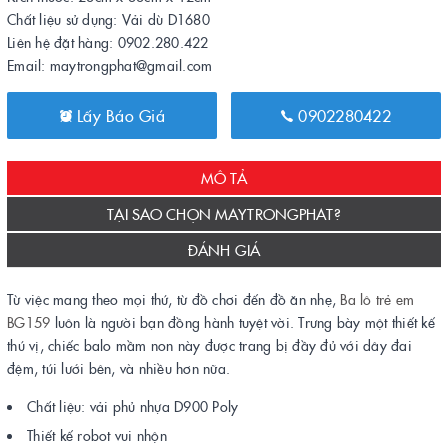
Chất liệu sử dụng: Vải dù D1680
Liên hệ đặt hàng: 0902.280.422
Email: maytrongphat@gmail.com
Lấy Báo Giá
0902280422
MÔ TẢ
TẠI SAO CHỌN MAYTRONGPHAT?
ĐÁNH GIÁ
Từ việc mang theo mọi thứ, từ đồ chơi đến đồ ăn nhẹ,
Ba lô trẻ em
BG159
luôn là người bạn đồng hành tuyệt vời. Trưng bày một thiết kế
thú vị, chiếc balo mầm non này được trang bị đầy đủ với dây đai
đệm, túi lưới bên, và nhiều hơn nữa.
Chất liệu: vải phủ nhựa D900 Poly
Thiết kế robot vui nhộn