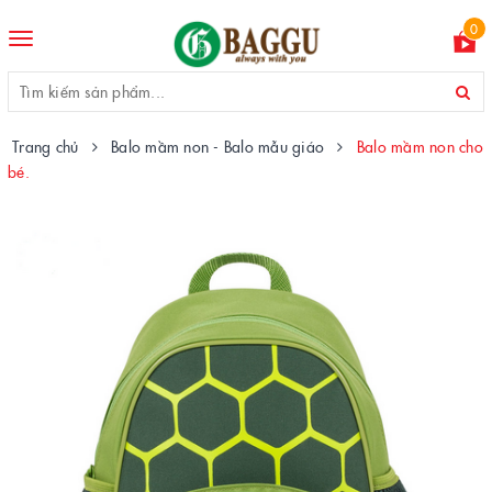
0
Toggle
navigation
Trang chủ
Balo mầm non - Balo mẫu giáo
Balo mầm non cho
bé.