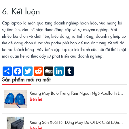
6. Kết luận
Cặp laptop là món quà tặng doanh nghiệp hoàn hảo, vừa mang lại
sự tiện ích, vừa thể hiện được đẳng cấp và sự chuyên nghiệp. Với
nhiều lựa chọn về chất liệu, kiểu dáng, và tính năng, doanh nghiệp có
thể dễ dàng chọn được sản phẩm phù hợp để tạo ấn tượng tốt với đối
tác và khách hàng. Hãy biến cặp laptop trở thành cầu nối để thắt chặt
mối quan hệ và thúc đẩy sự phát triển của doanh nghiệp.
Share
Facebook
Twitter
Reddit
Digg
LinkedIn
Tumblr
Sản phẩm mới ra mắt
Xưởng May Balo Trung Tâm Ngoại Ngữ Apollo In Logo Giá Rẻ Tại Xưởng
Liên hệ
Xưởng Sản Xuất Túi Đựng Máy Đo OTDR Chất Lượng – Chống Va Đập, Giá Tận Xưởng
Liên hệ