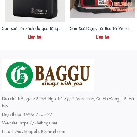
Sản xuất túi xách da quà tặng ngân hàng Agribank - Vietbags Trọng Phát
Sản Xuất Cặp, Túi Bưu Tá Viettelpost Chất Lượng Cao | Xưởng May Vietbags
Liên hệ
Liên hệ
Địa chỉ: K6 ngõ 79 Phố Ngô Thì Sỹ, P. Vạn Phúc, Q. Hà Đông, TP. Hà
Nội
Điện thoại:
0902 280 422
Website:
https://vietbags.net
Email:
Maytrongphat@gmail.com