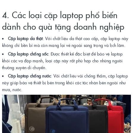
4. Các loại cặp laptop phổ biến
dành cho quà tặng doanh nghiệp
Cặp laptop da thật
: Với chất liệu da thật cao cấp, cặp laptop này
không chỉ bền bỉ mà còn mang lại vẻ ngoài sang trọng và lịch lãm.
Cặp laptop chống sốc
: Được thiết kế đặc biệt để bảo vệ laptop
khỏi các va đập mạnh, loại cặp này rất phù hợp cho những người
thường xuyên di chuyển.
Cặp laptop chống nước
: Với chất liệu vải chống thấm, cặp laptop
này giúp bảo vệ thiết bị bên trong khỏi các tác nhân bên ngoài như
mưa, nước.