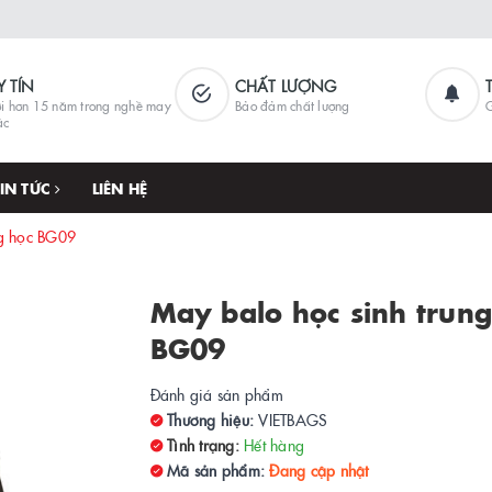
Y TÍN
CHẤT LƯỢNG
i hơn 15 năm trong nghề may
Bảo đảm chất lượng
G
ặc
TIN TỨC
LIÊN HỆ
ng học BG09
May balo học sinh trung
BG09
Đánh giá sản phẩm
Thương hiệu:
VIETBAGS
Tình trạng:
Hết hàng
Mã sản phẩm:
Đang cập nhật