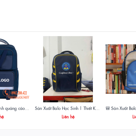
🎒 May balo học sinh quảng cáo – Giải pháp truyền thông hiệu quả cho thương hiệu
Sản Xuất Balo Học Sinh | Thiết Kế Theo Yêu Cầu, In Logo Trường – Giá Xưởng
 hệ
Liên hệ
Li