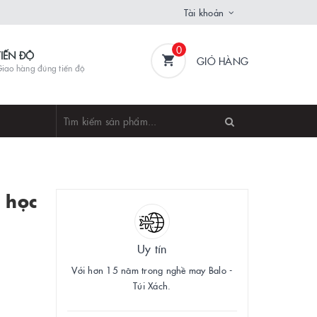
Tài khoản
0
TIẾN ĐỘ
GIỎ HÀNG
iao hàng đúng tiến độ
 học
Uy tín
Với hơn 15 năm trong nghề may Balo -
Túi Xách.