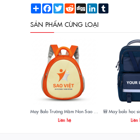
Share
Facebook
Twitter
Reddit
Digg
LinkedIn
Tumblr
SẢN PHẨM CÙNG LOẠI
May Balo Trường Mầm Non Sao Việt – Chất Lượng, Giá Xưởng, Giao Hàng Toàn Quốc
Liên hệ
Liên