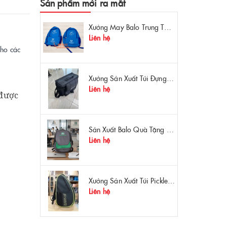
Sản phẩm mới ra mắt
Xưởng May Balo Trung Tâm Ngoại Ngữ Apollo In Logo Giá Rẻ Tại Xưởng
Liên hệ
cho các
Xưởng Sản Xuất Túi Đựng Máy Đo OTDR Chất Lượng – Chống Va Đập, Giá Tận Xưởng
Liên hệ
 được
.
Sản Xuất Balo Quà Tặng Dược Phẩm Hoa Linh - Giá Gốc Tại Xưởng
Liên hệ
Xưởng Sản Xuất Túi Pickleball Theo Yêu Cầu – Chất Lượng, Bền Bỉ, Thiết Kế Độc Quyền
Liên hệ