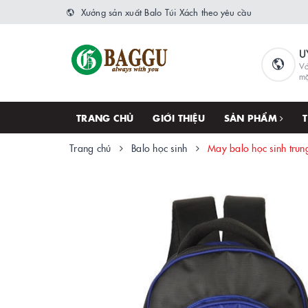
Xưởng sản xuất Balo Túi Xách theo yêu cầu
U
Vớ
m
TRANG CHỦ
GIỚI THIỆU
SẢN PHẨM
Trang chủ
Balo học sinh
May balo học sinh tru