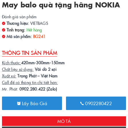
May balo quà tặng hãng NOKIA
Đánh giá sản phẩm
Thương hiệu:
VIETBAGS
Tình trạng:
Hết hàng
Mã sản phẩm:
BG241
THÔNG TIN SẢN PHẨM
Kích thước:
420mm-300mm-150mm
Chất liệu sử dụng:
Vải dù 2 sợi
Xuất xứ:
Trọng Phát – Việt Nam
Call để có thông tin chi tiết hơn:
Mr. Phát:
0902.280.422 (Zalo)
Lấy Báo Giá
0902280422
MÔ TẢ