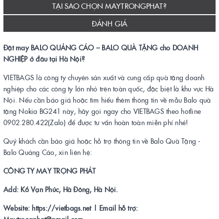
TẠI SAO CHỌN MAYTRONGPHAT?
ĐÁNH GIÁ
Đặt may BALO QUẢNG CÁO – BALO QUÀ TẶNG cho DOANH
NGHIỆP ở đâu tại Hà Nội?
VIETBAGS là công ty chuyên sản xuất và cung cấp quà tặng doanh
nghiệp cho các công ty lớn nhỏ trên toàn quốc, đặc biệt là khu vực Hà
Nội. Nếu cần báo giá hoặc tìm hiểu thêm thông tin về mẫu Balo quà
tặng Nokia BG241 này, hãy gọi ngay cho VIETBAGS theo hotline
0902.280.422(Zalo) để được tư vấn hoàn toàn miễn phí nhé!
Quý khách cần báo giá hoặc hỗ trợ thông tin về Balo Quà Tặng -
Balo Quảng Cáo, xin liên hệ:
CÔNG TY MAY TRỌNG PHÁT
Add: K6 Vạn Phúc, Hà Đông, Hà Nội.
Website: https://vietbags.net | Email hỗ trợ:
Maytrongphat@gmail.com