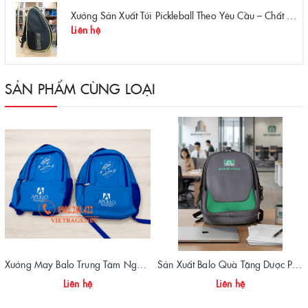
Xưởng Sản Xuất Túi Pickleball Theo Yêu Cầu – Chất Lượng, Bền Bỉ, Thiết Kế Độc Quyền
Liên hệ
SẢN PHẨM CÙNG LOẠI
Xưởng May Balo Trung Tâm Ngoại Ngữ Apollo In Logo Giá Rẻ Tại Xưởng
Sản Xuất Balo Quà Tặng Dược Phẩm Hoa Linh - Giá Gốc Tại Xưởng
Liên hệ
Liên hệ