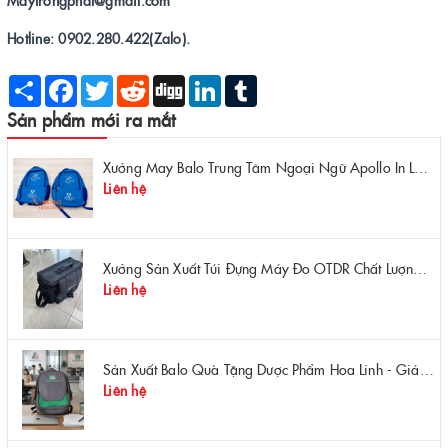
Hotline: 0902.280.422(Zalo).
Share
Facebook
Twitter
Reddit
Digg
LinkedIn
Tumblr
Sản phẩm mới ra mắt
Xưởng May Balo Trung Tâm Ngoại Ngữ Apollo In Logo Giá Rẻ Tại Xưởng
Liên hệ
Xưởng Sản Xuất Túi Đựng Máy Đo OTDR Chất Lượng – Chống Va Đập, Giá Tận Xưởng
Liên hệ
Sản Xuất Balo Quà Tặng Dược Phẩm Hoa Linh - Giá Gốc Tại Xưởng
Liên hệ