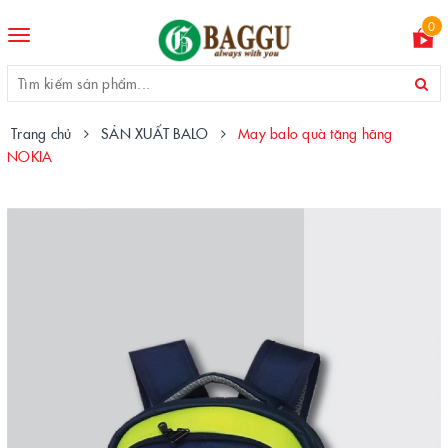
0
Toggle
navigation
Trang chủ
SẢN XUẤT BALO
May balo quà tặng hãng
NOKIA