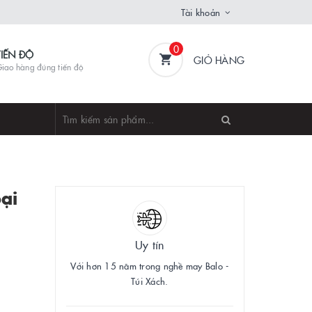
Tài khoản
0
TIẾN ĐỘ
GIỎ HÀNG
iao hàng đúng tiến độ
ại
Uy tín
Với hơn 15 năm trong nghề may Balo -
Túi Xách.