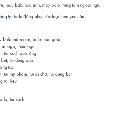
rẻ,
may balo học sinh
,
may balo trung tâm ngoại ngữ
.
ng ty, balo đồng phục các loại theo yêu cầu.
ay balo mầm non, balo mẫu giáo
in logo, thêu logo
m, túi xách quà tặng
g bút, túi đựng quà
ông tác
ệt, túi mỹ phẩm, túi đi chợ, túi đựng bút
g tài liệu
balo, túi xách
….