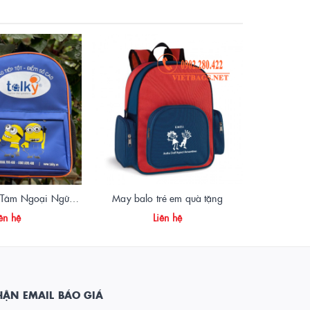
May Balo Trung Tâm Ngoại Ngữ Talky – Giải Pháp Hoàn Hảo Cho Thương Hiệu
May balo trẻ em quà tặng
ên hệ
Liên hệ
ẬN EMAIL BÁO GIÁ