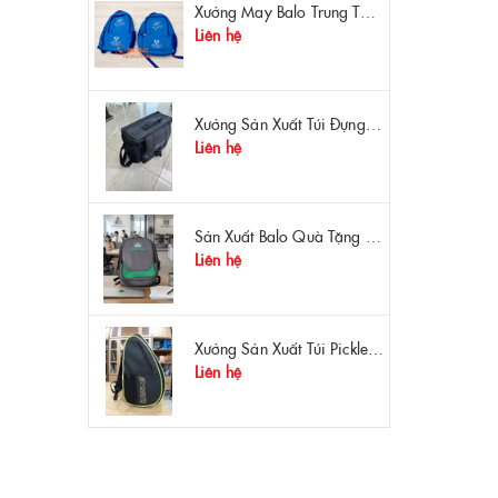
Xưởng May Balo Trung Tâm Ngoại Ngữ Apollo In Logo Giá Rẻ Tại Xưởng
Liên hệ
Xưởng Sản Xuất Túi Đựng Máy Đo OTDR Chất Lượng – Chống Va Đập, Giá Tận Xưởng
Liên hệ
Sản Xuất Balo Quà Tặng Dược Phẩm Hoa Linh - Giá Gốc Tại Xưởng
Liên hệ
Xưởng Sản Xuất Túi Pickleball Theo Yêu Cầu – Chất Lượng, Bền Bỉ, Thiết Kế Độc Quyền
Liên hệ