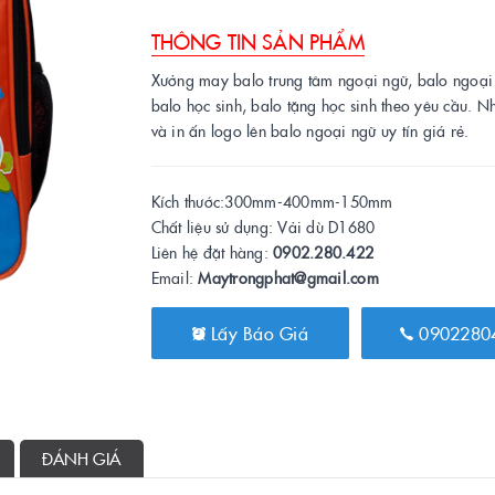
THÔNG TIN SẢN PHẨM
Xưởng may balo trung tâm ngoại ngữ, balo ngoại
balo học sinh, balo tặng học sinh theo yêu cầu. 
và in ấn logo lên balo ngoại ngữ uy tín giá rẻ.
Kích thước:300mm-400mm-150mm
Chất liệu sử dụng: Vải dù D1680
Liên hệ đặt hàng:
0902.280.422
Email:
Maytrongphat@gmail.com
Lấy Báo Giá
0902280
ĐÁNH GIÁ