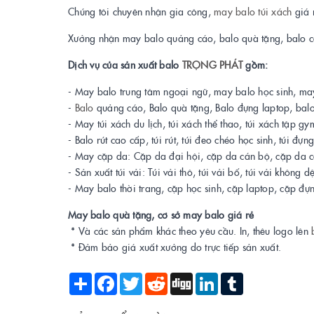
Chúng tôi chuyên nhận gia công,
may balo túi xách
giá 
Xưởng nhận may balo quảng cáo, balo quà tặng, balo cô
Dịch vụ của sản xuất balo
TRỌNG PHÁT
gồm:
- May balo trung tâm ngoại ngữ, may balo học sinh, m
-
Balo
quảng cáo, Balo quà tặng, Balo đựng laptop, balo 
- May túi xách du lịch, túi xách thể thao, túi xách tập gy
- Balo rút cao cấp, túi rút, túi đeo chéo học sinh, túi đựn
- May cặp da: Cặp da đại hội, cặp da cán bộ, cặp da c
- Sản xuất túi vải: Túi vải thô, túi vải bố, túi vải không d
- May balo thời trang, cặp học sinh, cặp laptop, cặp đựn
May balo quà tặng, cơ sở may balo giá rẻ
* Và các sản phẩm khác theo yêu cầu. In, thêu logo lên
* Đảm bảo giá xuất xưởng do trực tiếp sản xuất.
Share
Facebook
Twitter
Reddit
Digg
LinkedIn
Tumblr