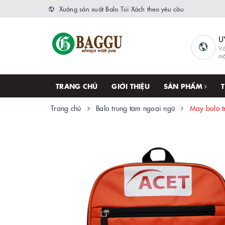
Xưởng sản xuất Balo Túi Xách theo yêu cầu
U
Vớ
m
TRANG CHỦ
GIỚI THIỆU
SẢN PHẨM
Trang chủ
Balo trung tâm ngoại ngữ
May balo t