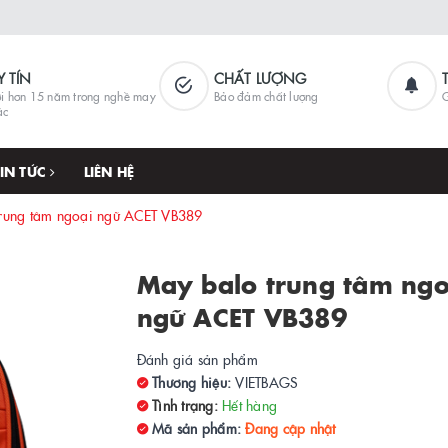
Y TÍN
CHẤT LƯỢNG
i hơn 15 năm trong nghề may
Bảo đảm chất lượng
G
ặc
TIN TỨC
LIÊN HỆ
rung tâm ngoại ngữ ACET VB389
May balo trung tâm ngo
ngữ ACET VB389
Đánh giá sản phẩm
Thương hiệu:
VIETBAGS
Tình trạng:
Hết hàng
Mã sản phẩm:
Đang cập nhật