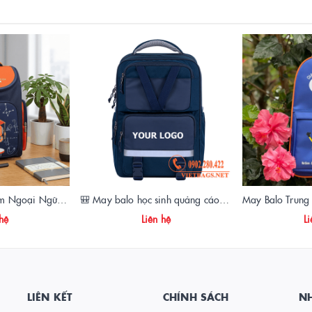
May Balo Trung Tâm Ngoại Ngữ Ismart – Chất Lượng Cao, Giá Tận Xưởng
🎒 May balo học sinh quảng cáo – Giải pháp truyền thông hiệu quả cho thương hiệu
 hệ
Liên hệ
Li
LIÊN KẾT
CHÍNH SÁCH
NH