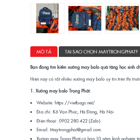
MÔ TẢ
TẠI SAO CHỌN MAYTRONGPHAT?
Bạn đang tìm kiếm xưởng may balo quà tặng học sinh c
Hiện nay có rất nhiều xưởng may balo uy tín trên thị tr
1. Xưởng may balo Trọng Phát:
Website: https://vietbags.net/
Địa chỉ: K6 Vạn Phúc, Hà Đông, Hà Nội
Điện thoại: 0902.280.422 (Zalo)
Email: Maytrongphat@gmail.com
Xưởng may Trọng Phát có hơn 10 năm kinh nghiệm tro