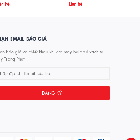
ên hệ
Liên hệ
ẬN EMAIL BÁO GIÁ
n báo giá và chiết khấu khi đặt may balo túi xách tại
y Trọng Phát
ĐĂNG KÝ