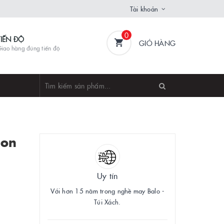
Tài khoản
0
TIẾN ĐỘ
GIỎ HÀNG
iao hàng đúng tiến độ
non
Uy tín
Với hơn 15 năm trong nghề may Balo -
Túi Xách.