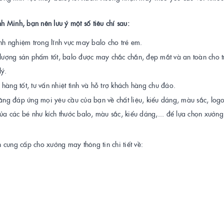
 Minh, bạn nên lưu ý một số tiêu chí sau:
nh nghiệm trong lĩnh vực may balo cho trẻ em.
ợng sản phẩm tốt, balo được may chắc chắn, đẹp mắt và an toàn cho t
lý.
àng tốt, tư vấn nhiệt tình và hỗ trợ khách hàng chu đáo.
g đáp ứng mọi yêu cầu của bạn về chất liệu, kiểu dáng, màu sắc, logo,
của các bé như kích thước balo, màu sắc, kiểu dáng,... để lựa chọn xưởn
cung cấp cho xưởng may thông tin chi tiết về: