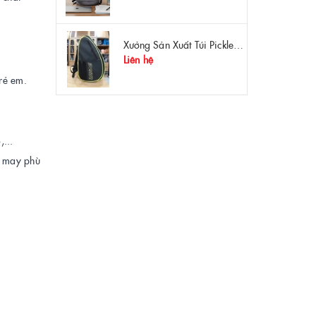
Xưởng Sản Xuất Túi Pickleball Theo Yêu Cầu – Chất Lượng, Bền Bỉ, Thiết Kế Độc Quyền
Liên hệ
rẻ em.
...
g may phù