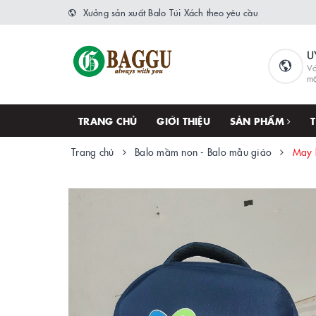
Xưởng sản xuất Balo Túi Xách theo yêu cầu
U
Vớ
m
TRANG CHỦ
GIỚI THIỆU
SẢN PHẨM
Trang chủ
Balo mầm non - Balo mẫu giáo
May 