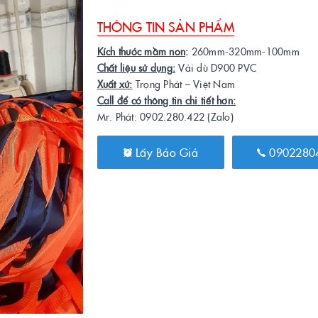
THÔNG TIN SẢN PHẨM
Kích thước mầm non
:
260mm-320mm-100mm
Chất liệu sử dụng:
Vải dù D900 PVC
Xuất xứ:
Trọng Phát – Việt Nam
Call để có thông tin chi tiết hơn:
Mr. Phát: 0902.280.422 (Zalo)
Lấy Báo Giá
0902280