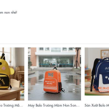
ầm non nhé!
Xưởng Sản Xuất Balo Trường Mẫu Giáo Ngôi Nhà Ong Chất Lượng | Vietbags
May Balo Trường Mầm Non Song Ngữ Nữu Ước - Xưởng Sản Xuất Vietbags