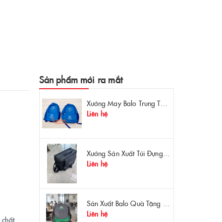
Sản phẩm mới ra mắt
Xưởng May Balo Trung Tâm Ngoại Ngữ Apollo In Logo Giá Rẻ Tại Xưởng
Liên hệ
Xưởng Sản Xuất Túi Đựng Máy Đo OTDR Chất Lượng – Chống Va Đập, Giá Tận Xưởng
Liên hệ
Sản Xuất Balo Quà Tặng Dược Phẩm Hoa Linh - Giá Gốc Tại Xưởng
Liên hệ
 chất