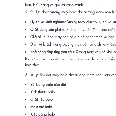
liệu, kiểu dáng và giá cả cạnh tranh.
2. Khi lựa chọn xưởng may balo cho trường mầm non Bình
Uy tín và kinh nghiệm:
Xưởng may cần có uy tín và ki
Chất lượng sản phẩm:
Xưởng may cần đảm bảo chất lư
Giá cả:
Xưởng may cần có giá cả cạnh tranh và hợp 
Dịch vụ khách hàng:
Xưởng may cần có dịch vụ khách h
Khả năng đáp ứng yêu cầu:
Xưởng may cần có khả năn
Bạn cũng nên trao đổi với nhà trường về nhu cầu cụ thể 
hợp nhất.
3.
Lưu ý:
Khi đặt may balo cho trường mầm non, bạn cần 
Số lượng balo cần đặt
Kích thước balo
Chất liệu balo
Màu sắc balo
Kiểu dáng balo