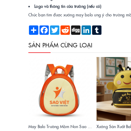
Logo và thông tin của trường (nếu có)
Chúc bạn tìm được xưởng may balo ưng ý cho trường m
Share
Facebook
Twitter
Reddit
Digg
LinkedIn
Tumblr
SẢN PHẨM CÙNG LOẠI
May Balo Trường Mầm Non Sao Việt – Chất Lượng, Giá Xưởng, Giao Hàng Toàn Quốc