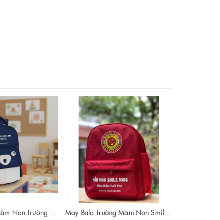
Sản Xuất Balo Mầm Non Trường Chu Văn An - Chất Lượng Cao | Vietbags
May Balo Trường Mầm Non Smile Kids – Thiết Kế Đẹp, In Logo Theo Yêu Cầu