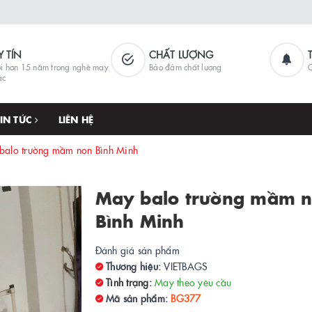
Y TÍN
CHẤT LƯỢNG
i hơn 15 năm trong nghề may
Bảo đảm chất lượng
G
ặc
TIN TỨC
LIÊN HỆ
balo trường mầm non Bình Minh
May balo trường mầm 
Bình Minh
Đánh giá sản phẩm
Thương hiệu:
VIETBAGS
Tình trạng:
May theo yêu cầu
Mã sản phẩm:
BG377