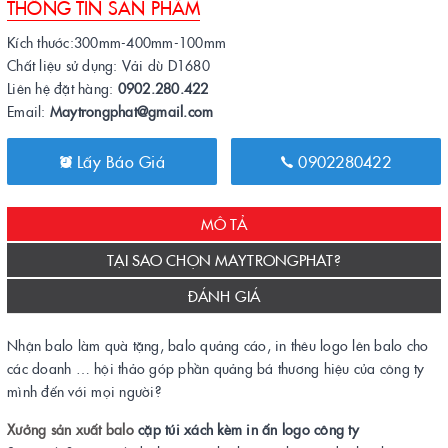
THÔNG TIN SẢN PHẨM
Kích thước:300mm-400mm-100mm
Chất liệu sử dụng: Vải dù D1680
Liên hệ đặt hàng:
0902.280.422
Email:
Maytrongphat@gmail.com
Lấy Báo Giá
0902280422
MÔ TẢ
TẠI SAO CHỌN MAYTRONGPHAT?
ĐÁNH GIÁ
Nhận balo làm quà tặng, balo quảng cáo, in thêu logo lên balo cho
các doanh … hội thảo góp phần quảng bá thương hiệu của công ty
mình đến với mọi người?
Xưởng sản xuất balo
cặp túi xách kèm in ấn logo công ty