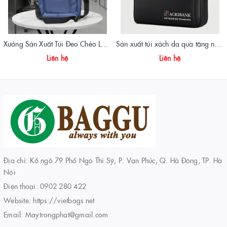
Xưởng Sản Xuất Túi Đeo Chéo Laptop Quà Tặng Doanh Nghiệp | Vietbags
Sản xuất túi xách da quà tặng ngân hàng Agribank - Vietbags Trọng Phát
Liên hệ
Liên hệ
Địa chỉ: K6 ngõ 79 Phố Ngô Thì Sỹ, P. Vạn Phúc, Q. Hà Đông, TP. Hà
Nội
Điện thoại:
0902 280 422
Website:
https://vietbags.net
Email:
Maytrongphat@gmail.com