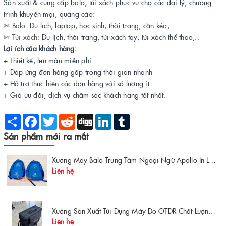
Sản xuất & cung cấp balo, túi xách phục vụ cho các đại lý, chương
trình khuyến mại, quảng cáo:
✄
Balo
: Du lịch, laptop, học sinh, thời trang, cần kéo,..
✄
Túi xách
: Du lịch, thời trang, túi xách tay, túi xách thể thao,..
Lợi ích của khách hàng:
+ Thiết kế, lên mẫu miễn phí
+ Đáp ứng đơn hàng gấp trong thời gian nhanh
+ Hỗ trợ thực hiện các đơn hàng với số lượng ít
+ Giá ưu đãi, dịch vụ chăm sóc khách hàng tốt nhất.
Share
Facebook
Twitter
Reddit
Digg
LinkedIn
Tumblr
Sản phẩm mới ra mắt
Xưởng May Balo Trung Tâm Ngoại Ngữ Apollo In Logo Giá Rẻ Tại Xưởng
Liên hệ
Xưởng Sản Xuất Túi Đựng Máy Đo OTDR Chất Lượng – Chống Va Đập, Giá Tận Xưởng
Liên hệ