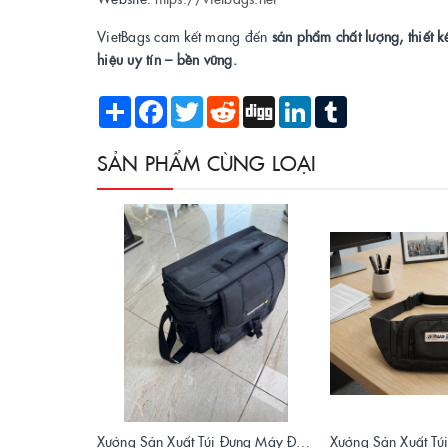
VietBags cam kết mang đến
sản phẩm chất lượng, thiết 
hiệu uy tín – bền vững.
Share
Facebook
Twitter
Reddit
Digg
LinkedIn
Tumblr
SẢN PHẨM CÙNG LOẠI
Xưởng Sản Xuất Túi Đựng Máy Đo OTDR Chất Lượng – Chống Va Đập, Giá Tận Xưởng