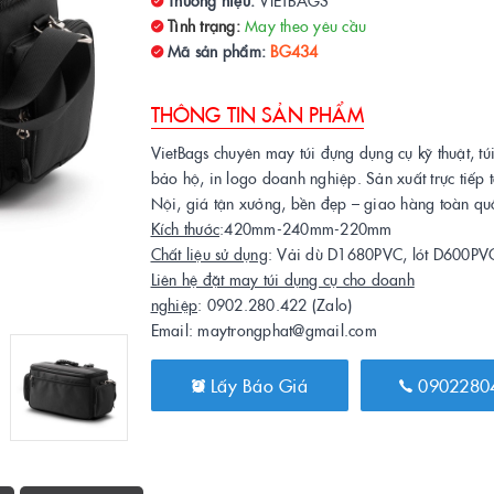
Thương hiệu:
VIETBAGS
Tình trạng:
May theo yêu cầu
Mã sản phẩm:
BG434
THÔNG TIN SẢN PHẨM
VietBags chuyên may túi đựng dụng cụ kỹ thuật, túi
bảo hộ, in logo doanh nghiệp. Sản xuất trực tiếp 
Nội, giá tận xưởng, bền đẹp – giao hàng toàn qu
Kích thước
:420mm-240mm-220mm
Chất liệu sử dụng
: Vải dù D1680PVC, lót D600PV
Liên hệ đặt may túi dụng cụ cho doanh
nghiệp
: 0902.280.422 (Zalo)
Email: maytrongphat@gmail.com
Lấy Báo Giá
0902280