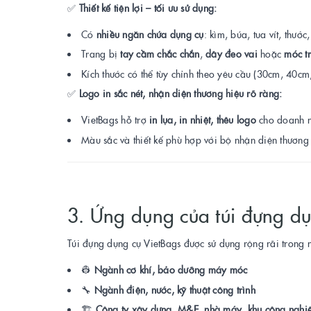
✅
Thiết kế tiện lợi – tối ưu sử dụng:
Có
nhiều ngăn chứa dụng cụ
: kìm, búa, tua vít, thước
Trang bị
tay cầm chắc chắn
,
dây đeo vai
hoặc
móc tr
Kích thước có thể tùy chỉnh theo yêu cầu (30cm, 40c
✅
Logo in sắc nét, nhận diện thương hiệu rõ ràng:
VietBags hỗ trợ
in lụa, in nhiệt, thêu logo
cho doanh n
Màu sắc và thiết kế phù hợp với bộ nhận diện thương 
3. Ứng dụng của túi đựng d
Túi đựng dụng cụ VietBags được sử dụng rộng rãi trong n
👷
Ngành cơ khí, bảo dưỡng máy móc
🔧
Ngành điện, nước, kỹ thuật công trình
🏗️
Công ty xây dựng, M&E, nhà máy, khu công nghi