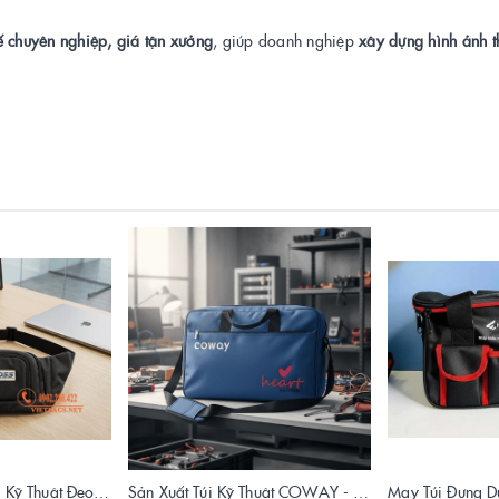
kế chuyên nghiệp, giá tận xưởng
, giúp doanh nghiệp
xây dựng hình ảnh 
Xưởng Sản Xuất Túi Kỹ Thuật Đeo Hông DSS Chuyên Nghiệp | Vietbags
Sản Xuất Túi Kỹ Thuật COWAY - Túi Đồ Nghề Chuyên Nghiệp
May Túi Đựng D