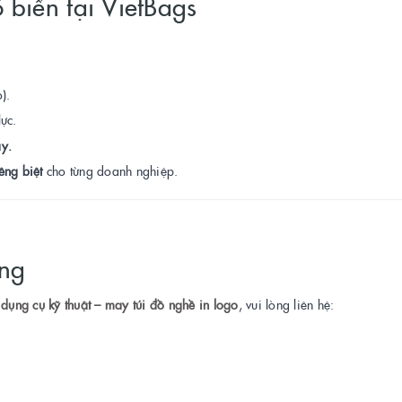
 biến tại VietBags
).
ực.
y.
iêng biệt
cho từng doanh nghiệp.
àng
dụng cụ kỹ thuật – may túi đồ nghề in logo
, vui lòng liên hệ: