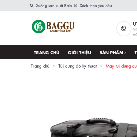
Xưởng sản xuất Balo Túi Xách theo yêu cầu
U
Vớ
m
TRANG CHỦ
GIỚI THIỆU
SẢN PHẨM
Trang chủ
Túi đựng đồ kỹ thuật
May túi đựng dụ