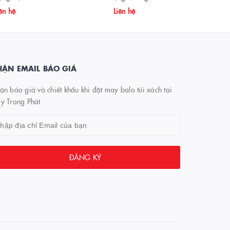
ên hệ
Liên hệ
ẬN EMAIL BÁO GIÁ
n báo giá và chiết khấu khi đặt may balo túi xách tại
y Trọng Phát
ĐĂNG KÝ