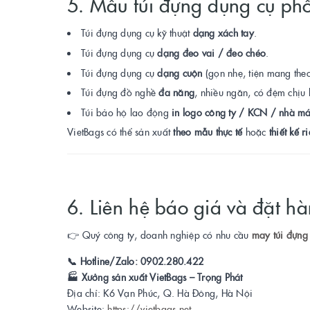
5. Mẫu túi đựng dụng cụ phổ
Túi đựng dụng cụ kỹ thuật
dạng xách tay
.
Túi đựng dụng cụ
dạng đeo vai / đeo chéo
.
Túi đựng dụng cụ
dạng cuộn
(gọn nhẹ, tiện mang theo
Túi đựng đồ nghề
đa năng
, nhiều ngăn, có đệm chịu l
Túi bảo hộ lao động
in logo công ty / KCN / nhà má
VietBags có thể sản xuất
theo mẫu thực tế
hoặc
thiết kế r
6. Liên hệ báo giá và đặt h
👉 Quý công ty, doanh nghiệp có nhu cầu
may túi đựng 
📞 Hotline/Zalo: 0902.280.422
🏭 Xưởng sản xuất VietBags – Trọng Phát
Địa chỉ: K6 Vạn Phúc, Q. Hà Đông, Hà Nội
Website:
https://vietbags.net