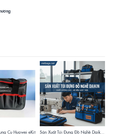
thương
ụng Cụ Huawei eKit
Sản Xuất Túi Đựng Đồ Nghề Daikin Chất Lượng Cao, Giá Tốt Tại Xưởng Vietbags