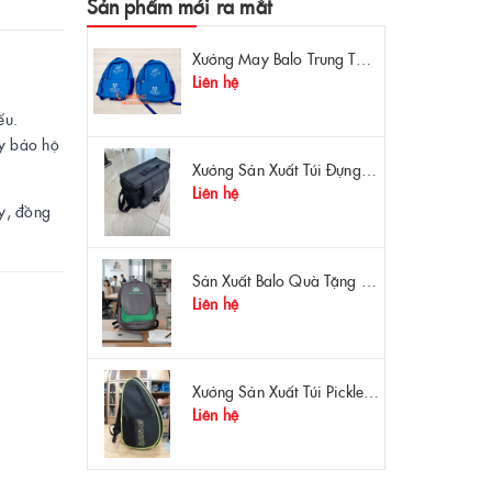
Sản phẩm mới ra mắt
Xưởng May Balo Trung Tâm Ngoại Ngữ Apollo In Logo Giá Rẻ Tại Xưởng
Liên hệ
ếu.
ty bảo hộ
Xưởng Sản Xuất Túi Đựng Máy Đo OTDR Chất Lượng – Chống Va Đập, Giá Tận Xưởng
Liên hệ
y, đồng
Sản Xuất Balo Quà Tặng Dược Phẩm Hoa Linh - Giá Gốc Tại Xưởng
Liên hệ
Xưởng Sản Xuất Túi Pickleball Theo Yêu Cầu – Chất Lượng, Bền Bỉ, Thiết Kế Độc Quyền
Liên hệ