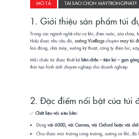
MÔ TẢ
TẠI SAO CHỌN MAYTRONGPHAT?
1. Giới thiệu sản phẩm túi 
Trong các ngành nghề như cơ khí, điện nước, sửa chữa, kỹ
Hiểu được nhu cầu đó,
xưởng VietBags
chuyên
may túi đ
lao động, nhà máy, xưởng kỹ thuật, công ty điện lực, x
Mỗi chiếc túi được thiết kế
bền chắc – tiện lợi – gọn gàn
thời tạo hình ảnh chuyên nghiệp cho doanh nghiệp.
2. Đặc điểm nổi bật của túi
✅
Chất liệu vải siêu bền:
Dùng
vải 600D, vải Canvas, vải Oxford hoặc vải ch
Chịu được môi trường công trường, xưởng cơ khí, độ b