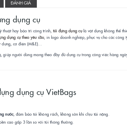
ĐÁNH GIÁ
đựng dụng cụ
 thuật hay bảo trì công trình,
túi đựng dụng cụ
là vật dụng không thể thi
ựng dụng cụ theo yêu cầu
, in logo doanh nghiệp, phục vụ cho các công 
ây dựng, cơ điện (M&E)…
g
, giúp người dùng mang theo đầy đủ dụng cụ trong công việc hàng ngà
 đựng dụng cụ VietBags
ống nước
, đảm bảo túi không rách, không sờn khi chịu tải nặng.
ền cao gấp 3 lần so với túi thông thường.