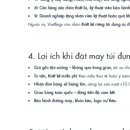
🧰
Cửa hàng sửa chữa thiết bị, kỹ thuật viên bảo hàn
🛠️
Doanh nghiệp tặng nhân viên kỹ thuật hoặc quà k
Ngoài ra, VietBags còn nhận
thiết kế riêng túi dụng cụ c
4. Lợi ích khi đặt may túi đự
Giá gốc tận xưởng – không qua trung gian
, tối ưu c
Tư vấn, thiết kế miễn phí
theo mẫu thực tế hoặc ý tưở
Nhận đơn hàng số lượng lớn
, năng lực sản xuất >10
Giao hàng toàn quốc – đúng tiến độ cam kết.
Bảo hành đường may, khóa kéo, logo in/thêu.