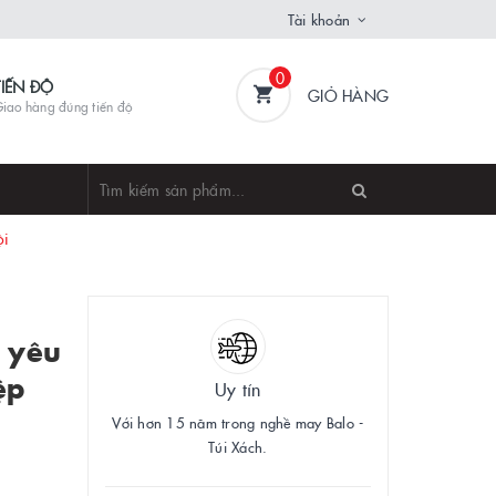
Tài khoản
0
TIẾN ĐỘ
GIỎ HÀNG
iao hàng đúng tiến độ
ội
o yêu
ệp
Uy tín
Với hơn 15 năm trong nghề may Balo -
Túi Xách.