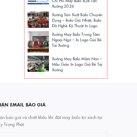
Chi Phí May Balo B2B Tận
Xưởng 2026
Xưởng Sản Xuất Balo Chuyên
Dụng – Balo Giữ Nhiệt, Balo
Đồ Nghề Kỹ Thuật In Logo
Xưởng May Balo Trung Tâm
Ngoại Ngữ – In Logo Giá Rẻ
Tại Xưởng
Xưởng May Balo Mầm Non –
Mẫu Giáo In Logo Giá Rẻ Tại
Xưởng
ẬN EMAIL BÁO GIÁ
n báo giá và chiết khấu khi đặt may balo túi xách tại
y Trọng Phát