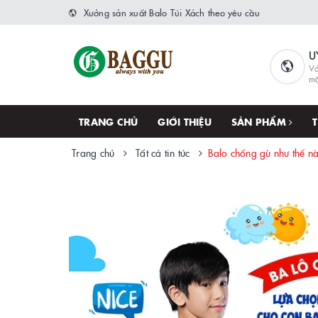
Xưởng sản xuất Balo Túi Xách theo yêu cầu
U
Vớ
m
TRANG CHỦ
GIỚI THIỆU
SẢN PHẨM
Trang chủ
Tất cả tin tức
Balo chống gù như thế n