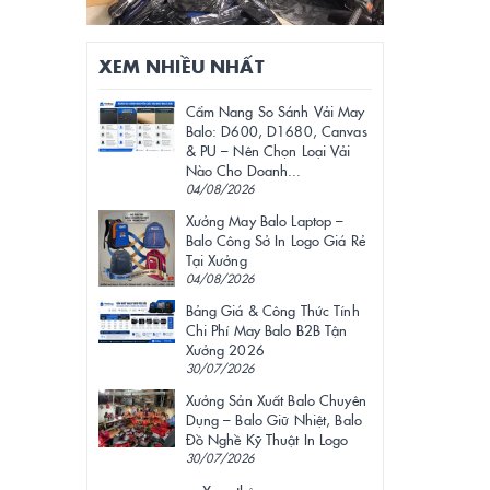
XEM NHIỀU NHẤT
Cẩm Nang So Sánh Vải May
Balo: D600, D1680, Canvas
& PU – Nên Chọn Loại Vải
Nào Cho Doanh...
04/08/2026
Xưởng May Balo Laptop –
Balo Công Sở In Logo Giá Rẻ
Tại Xưởng
04/08/2026
Bảng Giá & Công Thức Tính
Chi Phí May Balo B2B Tận
Xưởng 2026
30/07/2026
Xưởng Sản Xuất Balo Chuyên
Dụng – Balo Giữ Nhiệt, Balo
Đồ Nghề Kỹ Thuật In Logo
30/07/2026