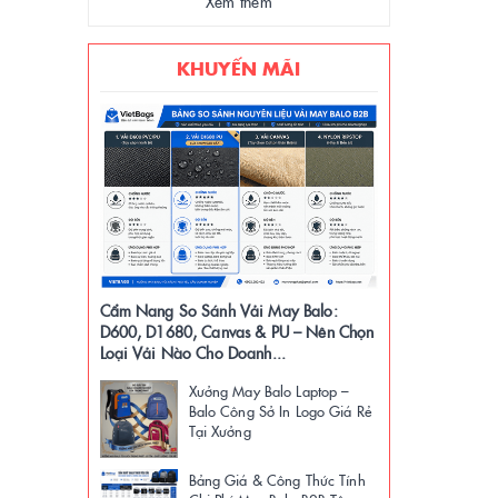
Xem thêm
KHUYẾN MÃI
Cẩm Nang So Sánh Vải May Balo:
D600, D1680, Canvas & PU – Nên Chọn
Loại Vải Nào Cho Doanh...
Xưởng May Balo Laptop –
Balo Công Sở In Logo Giá Rẻ
Tại Xưởng
Bảng Giá & Công Thức Tính