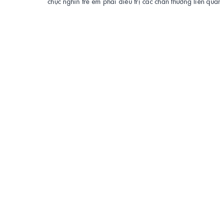
chục nghìn trẻ em phải điều trị các chấn thương liên quan