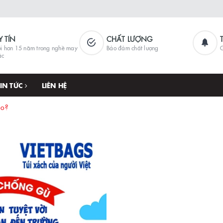
Y TÍN
CHẤT LƯỢNG
i hơn 15 năm trong nghề may
Bảo đảm chất lượng
G
ặc
TIN TỨC
LIÊN HỆ
ào?