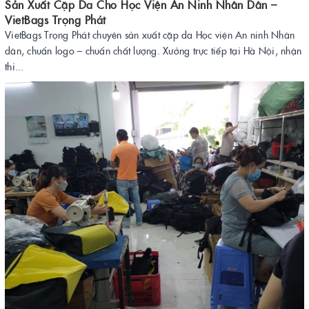
Sản Xuất Cặp Da Cho Học Viện An Ninh Nhân Dân –
VietBags Trọng Phát
VietBags Trọng Phát chuyên sản xuất cặp da Học viện An ninh Nhân
dân, chuẩn logo – chuẩn chất lượng. Xưởng trực tiếp tại Hà Nội, nhận
thi...