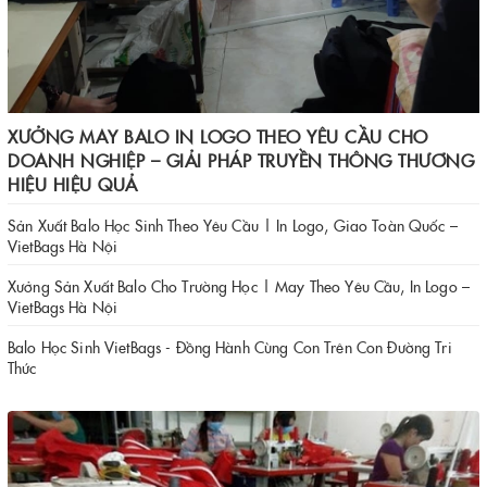
XƯỞNG MAY BALO IN LOGO THEO YÊU CẦU CHO
DOANH NGHIỆP – GIẢI PHÁP TRUYỀN THÔNG THƯƠNG
HIỆU HIỆU QUẢ
Sản Xuất Balo Học Sinh Theo Yêu Cầu | In Logo, Giao Toàn Quốc –
VietBags Hà Nội
Xưởng Sản Xuất Balo Cho Trường Học | May Theo Yêu Cầu, In Logo –
VietBags Hà Nội
Balo Học Sinh VietBags - Đồng Hành Cùng Con Trên Con Đường Tri
Thức