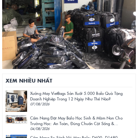
XEM NHIỀU NHẤT
Xưởng May VietBags Sản Xuất 5.000 Balo Quà Tặng
Doanh Nghiệp Trong 12 Ngày Như Thế Nào?
07/08/2026
Cẩm Nang Đặt May Balo Học Sinh & Mầm Non Cho
Trường Học: An Toàn, Đúng Chuẩn Cột Sống &...
04/08/2026
Cẩm Nang So Sánh Vải May Balo: D600, D1680,