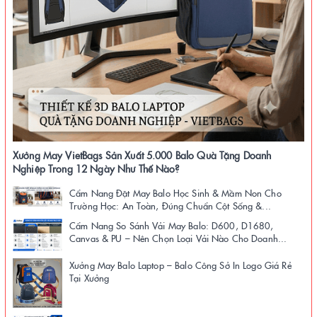
Xưởng May VietBags Sản Xuất 5.000 Balo Quà Tặng Doanh
Nghiệp Trong 12 Ngày Như Thế Nào?
Cẩm Nang Đặt May Balo Học Sinh & Mầm Non Cho
Trường Học: An Toàn, Đúng Chuẩn Cột Sống &...
Cẩm Nang So Sánh Vải May Balo: D600, D1680,
Canvas & PU – Nên Chọn Loại Vải Nào Cho Doanh...
Xưởng May Balo Laptop – Balo Công Sở In Logo Giá Rẻ
Tại Xưởng