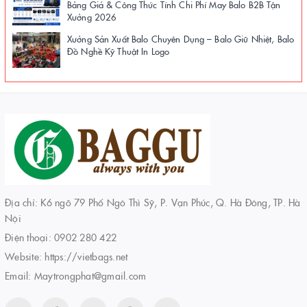
Bảng Giá & Công Thức Tính Chi Phí May Balo B2B Tận
Xưởng 2026
Xưởng Sản Xuất Balo Chuyên Dụng – Balo Giữ Nhiệt, Balo
Đồ Nghề Kỹ Thuật In Logo
Địa chỉ: K6 ngõ 79 Phố Ngô Thì Sỹ, P. Vạn Phúc, Q. Hà Đông, TP. Hà
Nội
Điện thoại:
0902 280 422
Website:
https://vietbags.net
Email:
Maytrongphat@gmail.com