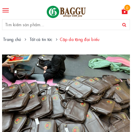
0
Toggle
navigation
Trang chủ
Tất cả tin tức
Cặp da tặng đại biểu