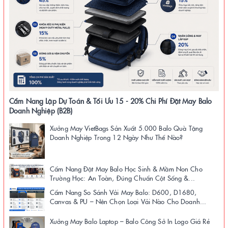
Cẩm Nang Lập Dự Toán & Tối Ưu 15 - 20% Chi Phí Đặt May Balo
Doanh Nghiệp (B2B)
Xưởng May VietBags Sản Xuất 5.000 Balo Quà Tặng
Doanh Nghiệp Trong 12 Ngày Như Thế Nào?
Cẩm Nang Đặt May Balo Học Sinh & Mầm Non Cho
Trường Học: An Toàn, Đúng Chuẩn Cột Sống &...
Cẩm Nang So Sánh Vải May Balo: D600, D1680,
Canvas & PU – Nên Chọn Loại Vải Nào Cho Doanh...
Xưởng May Balo Laptop – Balo Công Sở In Logo Giá Rẻ