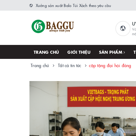
Xưởng sản xuất Balo Túi Xách theo yêu cầu
U
Vớ
m
TRANG CHỦ
GIỚI THIỆU
SẢN PHẨM
Trang chủ
Tất cả tin tức
cặp tặng đại hội đảng