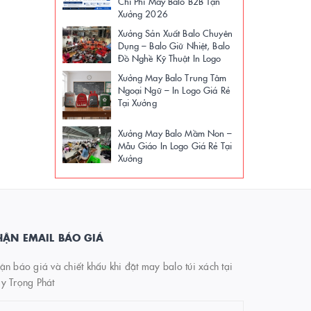
Chi Phí May Balo B2B Tận
Xưởng 2026
Xưởng Sản Xuất Balo Chuyên
Dụng – Balo Giữ Nhiệt, Balo
Đồ Nghề Kỹ Thuật In Logo
Xưởng May Balo Trung Tâm
Ngoại Ngữ – In Logo Giá Rẻ
Tại Xưởng
Xưởng May Balo Mầm Non –
Mẫu Giáo In Logo Giá Rẻ Tại
Xưởng
ẬN EMAIL BÁO GIÁ
n báo giá và chiết khấu khi đặt may balo túi xách tại
y Trọng Phát