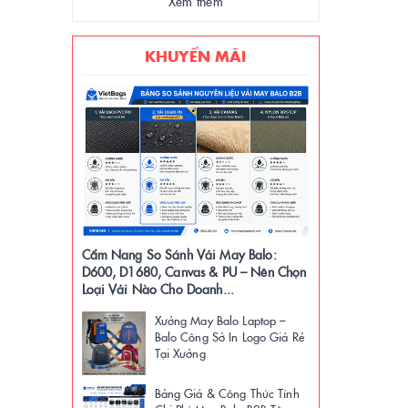
Xem thêm
KHUYẾN MÃI
Cẩm Nang So Sánh Vải May Balo:
D600, D1680, Canvas & PU – Nên Chọn
Loại Vải Nào Cho Doanh...
Xưởng May Balo Laptop –
Balo Công Sở In Logo Giá Rẻ
Tại Xưởng
Bảng Giá & Công Thức Tính