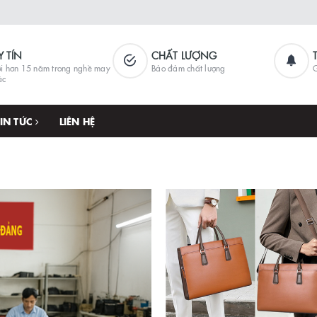
Y TÍN
CHẤT LƯỢNG
i hơn 15 năm trong nghề may
Bảo đảm chất lượng
G
ặc
TIN TỨC
LIÊN HỆ