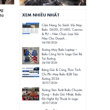
ng:
XEM NHIỀU NHẤT
ĩa
Cẩm Nang So Sánh Vải May
Balo: D600, D1680, Canvas
& PU – Nên Chọn Loại Vải
Nào Cho Doanh...
04/08/2026
Xưởng May Balo Laptop –
Balo Công Sở In Logo Giá Rẻ
Tại Xưởng
04/08/2026
Bảng Giá & Công Thức Tính
Chi Phí May Balo B2B Tận
Xưởng 2026
30/07/2026
Xưởng Sản Xuất Balo Chuyên
Dụng – Balo Giữ Nhiệt, Balo
Đồ Nghề Kỹ Thuật In Logo
30/07/2026