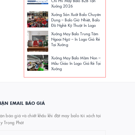
Chi Phí May Balo B2B Tận
Xưởng 2026
Xưởng Sản Xuất Balo Chuyên
Dụng – Balo Giữ Nhiệt, Balo
Đồ Nghề Kỹ Thuật In Logo
Xưởng May Balo Trung Tâm
Ngoại Ngữ – In Logo Giá Rẻ
Tại Xưởng
Xưởng May Balo Mầm Non –
Mẫu Giáo In Logo Giá Rẻ Tại
Xưởng
ẬN EMAIL BÁO GIÁ
n báo giá và chiết khấu khi đặt may balo túi xách tại
y Trọng Phát