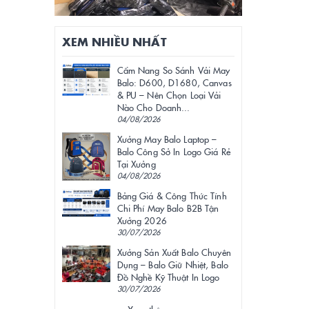
XEM NHIỀU NHẤT
Cẩm Nang So Sánh Vải May
Balo: D600, D1680, Canvas
& PU – Nên Chọn Loại Vải
Nào Cho Doanh...
04/08/2026
Xưởng May Balo Laptop –
Balo Công Sở In Logo Giá Rẻ
Tại Xưởng
04/08/2026
Bảng Giá & Công Thức Tính
Chi Phí May Balo B2B Tận
Xưởng 2026
30/07/2026
Xưởng Sản Xuất Balo Chuyên
Dụng – Balo Giữ Nhiệt, Balo
Đồ Nghề Kỹ Thuật In Logo
30/07/2026