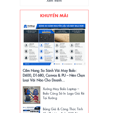
Xem thêm
KHUYẾN MÃI
Cẩm Nang So Sánh Vải May Balo:
D600, D1680, Canvas & PU – Nên Chọn
Loại Vải Nào Cho Doanh...
Xưởng May Balo Laptop –
Balo Công Sở In Logo Giá Rẻ
Tại Xưởng
Bảng Giá & Công Thức Tính