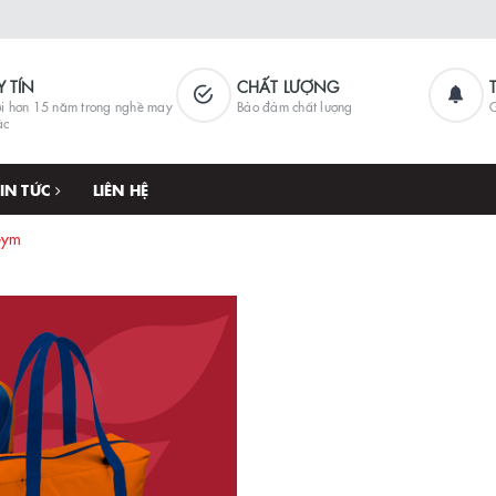
Y TÍN
CHẤT LƯỢNG
i hơn 15 năm trong nghề may
Bảo đảm chất lượng
G
ặc
TIN TỨC
LIÊN HỆ
Gym