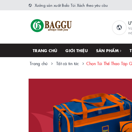
Xưởng sản xuất Balo Túi Xách theo yêu cầu
U
Vớ
m
TRANG CHỦ
GIỚI THIỆU
SẢN PHẨM
Trang chủ
Tất cả tin tức
Chọn Túi Thể Thao Tập 