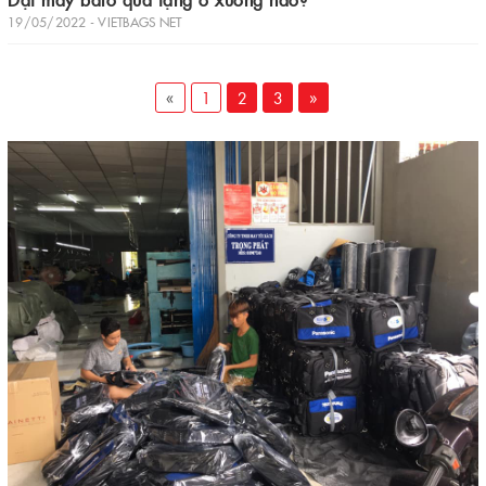
19/05/2022 - VIETBAGS NET
«
1
2
3
»