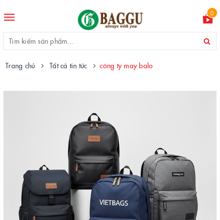
0
Toggle
navigation
Trang chủ
Tất cả tin tức
công ty may balo