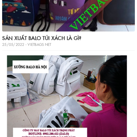
SẢN XUẤT BALO TÚI XÁCH LÀ GÌ?
25/05/2022 - VIETBAGS NET