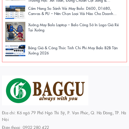
Trường Học: An Toàn, Đúng Chuẩn Cột Sống &...
Cẩm Nang So Sánh Vải May Balo: D600, D1680,
Canvas & PU – Nên Chọn Loại Vải Nào Cho Doanh...
Xưởng May Balo Laptop – Balo Công Sở In Logo Giá Rẻ
Tại Xưởng
Bảng Giá & Công Thức Tính Chi Phí May Balo B2B Tận
Xưởng 2026
Địa chỉ: K6 ngõ 79 Phố Ngô Thì Sỹ, P. Vạn Phúc, Q. Hà Đông, TP. Hà
Nội
Điện thoại:
0902 280 422