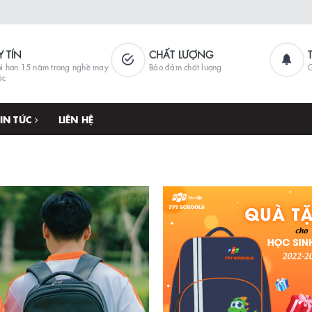
Y TÍN
CHẤT LƯỢNG
i hơn 15 năm trong nghề may
Bảo đảm chất lượng
G
ặc
TIN TỨC
LIÊN HỆ