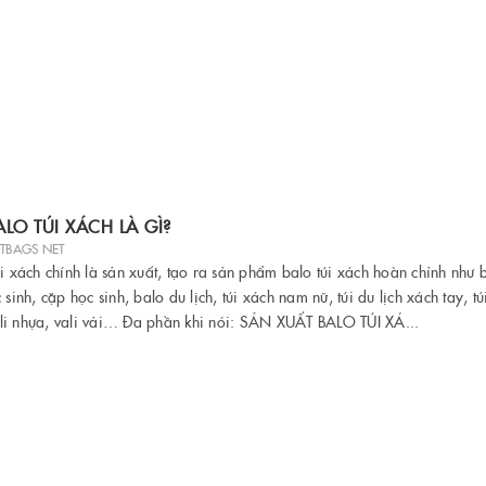
LO TÚI XÁCH LÀ GÌ?
ETBAGS NET
i xách chính là sản xuất, tạo ra sản phẩm balo túi xách hoàn chỉnh như 
 sinh, cặp học sinh, balo du lịch, túi xách nam nữ, túi du lịch xách tay, t
 vali nhựa, vali vải… Đa phần khi nói: SẢN XUẤT BALO TÚI XÁ...