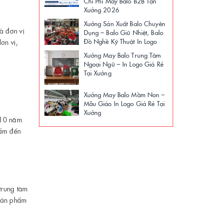
Chi Phí May Balo B2B Tận
Xưởng 2026
Xưởng Sản Xuất Balo Chuyên
à đơn vị
Dụng – Balo Giữ Nhiệt, Balo
Đồ Nghề Kỹ Thuật In Logo
ơn vị,
Xưởng May Balo Trung Tâm
Ngoại Ngữ – In Logo Giá Rẻ
Tại Xưởng
Xưởng May Balo Mầm Non –
Mẫu Giáo In Logo Giá Rẻ Tại
Xưởng
 10 năm
hẩm đến
trung tâm
 sản phẩm