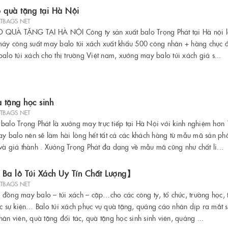
o quà tặng tại Hà Nội
ETBAGS NET
QUÀ TẶNG TẠI HÀ NỘI Công ty sản xuất balo Trọng Phát tại Hà nội l
máy công suất may balo túi xách xuất khẩu 500 công nhân + hàng chục đ
alo túi xách cho thị trường Việt nam, xưởng may balo túi xách giá s...
 tặng học sinh
ETBAGS NET
balo Trọng Phát là xưởng may trực tiếp tại Hà Nội với kinh nghiệm hơn
may balo nên sẽ làm hài lòng hết tất cả các khách hàng từ mẫu mã sản p
và giá thành . Xưởng Trọng Phát đa dạng về mẫu mã cũng như chất li...
a lô Túi Xách Uy Tín Chất Lượng】
ETBAGS NET
đồng may balo – túi xách – cặp…cho các công ty, tổ chức, trường học, 
ức sự kiện… Balo túi xách phục vụ quà tặng, quảng cáo nhân dịp ra mắt
ân viên, quà tặng đối tác, quà tặng học sinh sinh viên, quảng ...