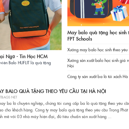
May balo quà tặng học sinh 
FPT Schools
Xưởng may balo học sinh theo yêu
oại Ngữ - Tin Học HCM
Xưởng sản xuất balo học sinh giá r
 viên Balo HUFLIT là quà tặng
Nội
Công ty sản xuất ba lô túi xách Hà
Y BALO QUÀ TẶNG THEO YÊU CẦU TẠI HÀ NỘI
ETBAGS NET
may ba lô chuyên nghiệp, chúng tôi cung cấp ba lô quà tặng theo yêu cầ
cao cho khách hàng. Công ty may balo quà tặng theo yêu cầu Trọng Phát
nh mẽ với 03 nhà máy hiện đại, đủ tiêu chuẩn sản xuất hàng ...