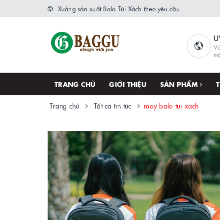
Xưởng sản xuất Balo Túi Xách theo yêu cầu
U
Vớ
m
TRANG CHỦ
GIỚI THIỆU
SẢN PHẨM
Trang chủ
Tất cả tin tức
may balo tui xach