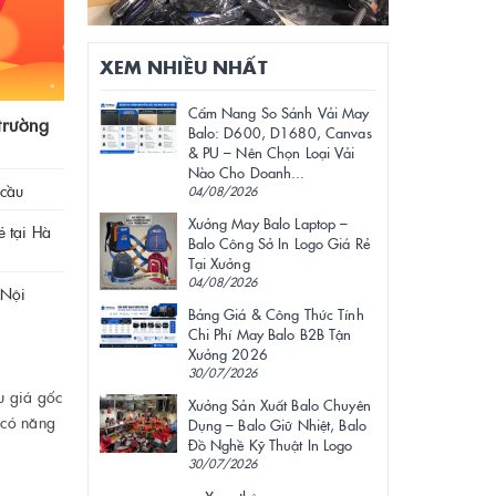
XEM NHIỀU NHẤT
Cẩm Nang So Sánh Vải May
trường
Balo: D600, D1680, Canvas
& PU – Nên Chọn Loại Vải
Nào Cho Doanh...
 cầu
04/08/2026
Xưởng May Balo Laptop –
ẻ tại Hà
Balo Công Sở In Logo Giá Rẻ
Tại Xưởng
04/08/2026
 Nội
Bảng Giá & Công Thức Tính
Chi Phí May Balo B2B Tận
Xưởng 2026
30/07/2026
u giá gốc
Xưởng Sản Xuất Balo Chuyên
 có năng
Dụng – Balo Giữ Nhiệt, Balo
Đồ Nghề Kỹ Thuật In Logo
30/07/2026