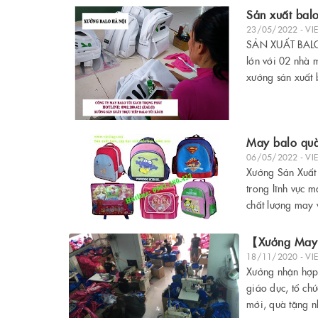
Sản xuất bal
23/05/2022 - VI
SẢN XUẤT BALO 
lớn với 02 nhà 
xưởng sản xuất b
May balo quà
06/05/2022 - VI
Xưởng Sản Xuất 
trong lĩnh vực 
chất lượng may 
【Xưởng May B
18/11/2020 - VI
Xưởng nhận hợp 
giáo dục, tổ ch
mới, quà tặng nh