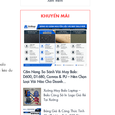
Xem thêm
KHUYẾN MÃI
balo
úi kéo du
Cẩm Nang So Sánh Vải May Balo:
D600, D1680, Canvas & PU – Nên Chọn
Loại Vải Nào Cho Doanh...
Xưởng May Balo Laptop –
Balo Công Sở In Logo Giá Rẻ
Tại Xưởng
Bảng Giá & Công Thức Tính