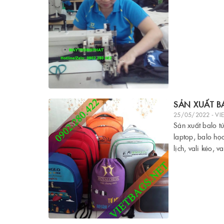
SẢN XUẤT BA
25/05/2022 - VI
Sản xuất balo tú
laptop, balo học
lịch, vali kéo,