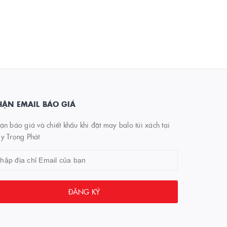
ẬN EMAIL BÁO GIÁ
n báo giá và chiết khấu khi đặt may balo túi xách tại
y Trọng Phát
ĐĂNG KÝ