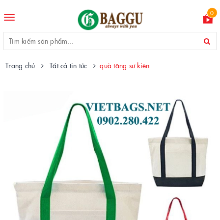
0
Toggle
navigation
Trang chủ
Tất cả tin tức
quà tặng sự kiện