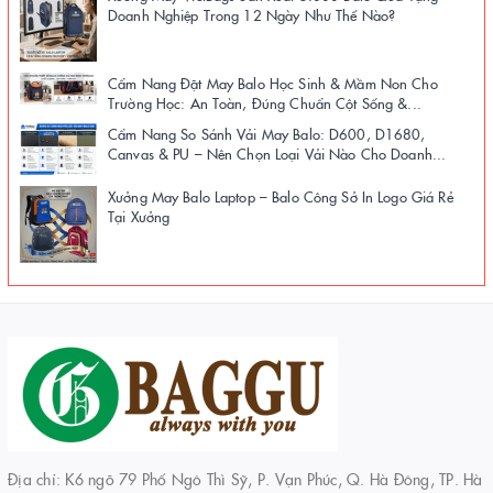
Doanh Nghiệp Trong 12 Ngày Như Thế Nào?
Cẩm Nang Đặt May Balo Học Sinh & Mầm Non Cho
Trường Học: An Toàn, Đúng Chuẩn Cột Sống &...
Cẩm Nang So Sánh Vải May Balo: D600, D1680,
Canvas & PU – Nên Chọn Loại Vải Nào Cho Doanh...
Xưởng May Balo Laptop – Balo Công Sở In Logo Giá Rẻ
Tại Xưởng
Địa chỉ: K6 ngõ 79 Phố Ngô Thì Sỹ, P. Vạn Phúc, Q. Hà Đông, TP. Hà