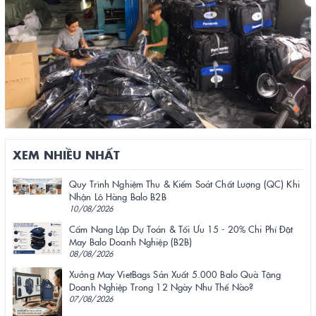
XEM NHIỀU NHẤT
Quy Trình Nghiệm Thu & Kiểm Soát Chất Lượng (QC) Khi
Nhận Lô Hàng Balo B2B
10/08/2026
Cẩm Nang Lập Dự Toán & Tối Ưu 15 - 20% Chi Phí Đặt
May Balo Doanh Nghiệp (B2B)
08/08/2026
Xưởng May VietBags Sản Xuất 5.000 Balo Quà Tặng
Doanh Nghiệp Trong 12 Ngày Như Thế Nào?
07/08/2026