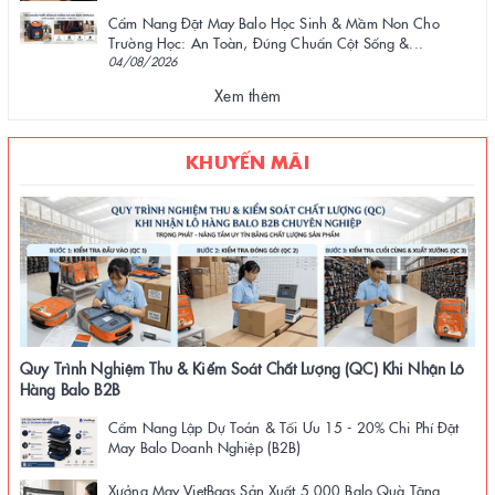
Cẩm Nang Đặt May Balo Học Sinh & Mầm Non Cho
Trường Học: An Toàn, Đúng Chuẩn Cột Sống &...
04/08/2026
Xem thêm
KHUYẾN MÃI
Quy Trình Nghiệm Thu & Kiểm Soát Chất Lượng (QC) Khi Nhận Lô
Hàng Balo B2B
Cẩm Nang Lập Dự Toán & Tối Ưu 15 - 20% Chi Phí Đặt
May Balo Doanh Nghiệp (B2B)
Xưởng May VietBags Sản Xuất 5.000 Balo Quà Tặng