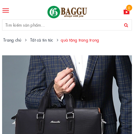
0
Toggle
navigation
Trang chủ
Tất cả tin tức
quà tặng trang trọng