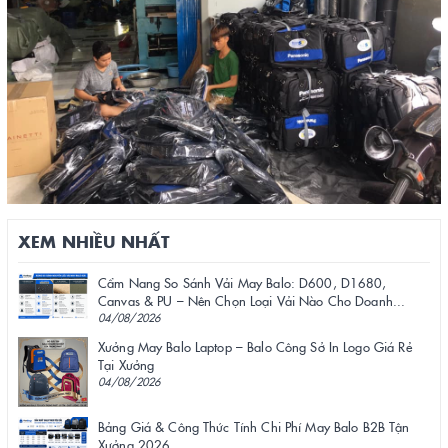
XEM NHIỀU NHẤT
Cẩm Nang So Sánh Vải May Balo: D600, D1680,
Canvas & PU – Nên Chọn Loại Vải Nào Cho Doanh...
04/08/2026
Xưởng May Balo Laptop – Balo Công Sở In Logo Giá Rẻ
Tại Xưởng
04/08/2026
Bảng Giá & Công Thức Tính Chi Phí May Balo B2B Tận
Xưởng 2026