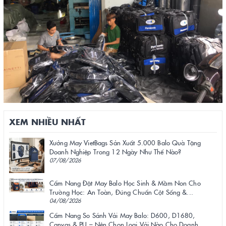
XEM NHIỀU NHẤT
Xưởng May VietBags Sản Xuất 5.000 Balo Quà Tặng
Doanh Nghiệp Trong 12 Ngày Như Thế Nào?
07/08/2026
Cẩm Nang Đặt May Balo Học Sinh & Mầm Non Cho
Trường Học: An Toàn, Đúng Chuẩn Cột Sống &...
04/08/2026
Cẩm Nang So Sánh Vải May Balo: D600, D1680,
Canvas & PU – Nên Chọn Loại Vải Nào Cho Doanh...