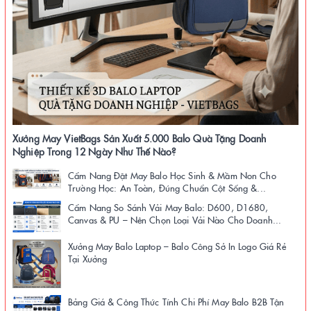
Xưởng May VietBags Sản Xuất 5.000 Balo Quà Tặng Doanh
Nghiệp Trong 12 Ngày Như Thế Nào?
Cẩm Nang Đặt May Balo Học Sinh & Mầm Non Cho
Trường Học: An Toàn, Đúng Chuẩn Cột Sống &...
Cẩm Nang So Sánh Vải May Balo: D600, D1680,
Canvas & PU – Nên Chọn Loại Vải Nào Cho Doanh...
Xưởng May Balo Laptop – Balo Công Sở In Logo Giá Rẻ
Tại Xưởng
Bảng Giá & Công Thức Tính Chi Phí May Balo B2B Tận