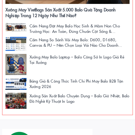
Xưởng May VietBags Sản Xuất 5.000 Balo Quà Tặng Doanh
Nghiệp Trong 12 Ngày Như Thế Nào?
Cẩm Nang Đặt May Balo Học Sinh & Mầm Non Cho
Trường Học: An Toàn, Đúng Chuẩn Cột Sống &...
Cẩm Nang So Sánh Vải May Balo: D600, D1680,
Canvas & PU – Nên Chọn Loại Vải Nào Cho Doanh...
Xưởng May Balo Laptop – Balo Công Sở In Logo Giá Rẻ
Tại Xưởng
Bảng Giá & Công Thức Tính Chi Phí May Balo B2B Tận
Xưởng 2026
Xưởng Sản Xuất Balo Chuyên Dụng – Balo Giữ Nhiệt, Balo
Đồ Nghề Kỹ Thuật In Logo