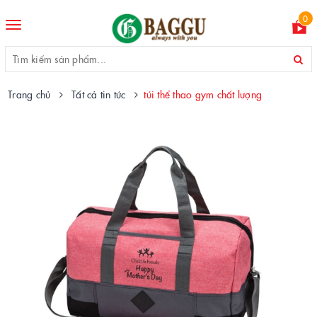
0
Toggle
navigation
Trang chủ
Tất cả tin tức
túi thể thao gym chất lượng