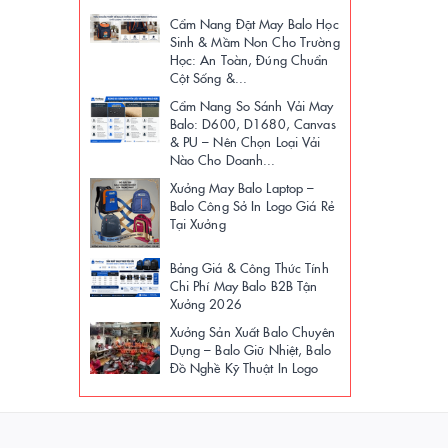
Cẩm Nang Đặt May Balo Học
Sinh & Mầm Non Cho Trường
Học: An Toàn, Đúng Chuẩn
Cột Sống &...
Cẩm Nang So Sánh Vải May
Balo: D600, D1680, Canvas
& PU – Nên Chọn Loại Vải
Nào Cho Doanh...
Xưởng May Balo Laptop –
Balo Công Sở In Logo Giá Rẻ
Tại Xưởng
Bảng Giá & Công Thức Tính
Chi Phí May Balo B2B Tận
Xưởng 2026
Xưởng Sản Xuất Balo Chuyên
Dụng – Balo Giữ Nhiệt, Balo
Đồ Nghề Kỹ Thuật In Logo