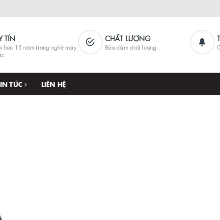
Y TÍN
CHẤT LƯỢNG
i hơn 15 năm trong nghề may
Bảo đảm chất lượng
G
ặc
TIN TỨC
LIÊN HỆ