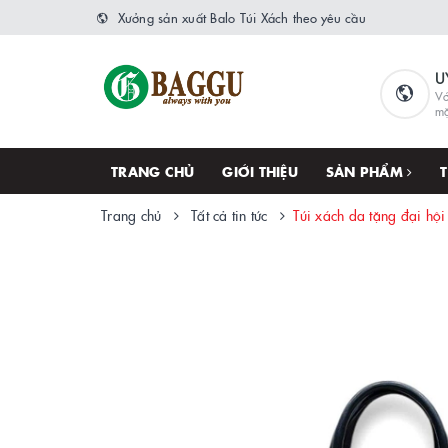
Xưởng sản xuất Balo Túi Xách theo yêu cầu
U
Vớ
m
TRANG CHỦ
GIỚI THIỆU
SẢN PHẨM
Trang chủ
Tất cả tin tức
Túi xách da tặng đại hội