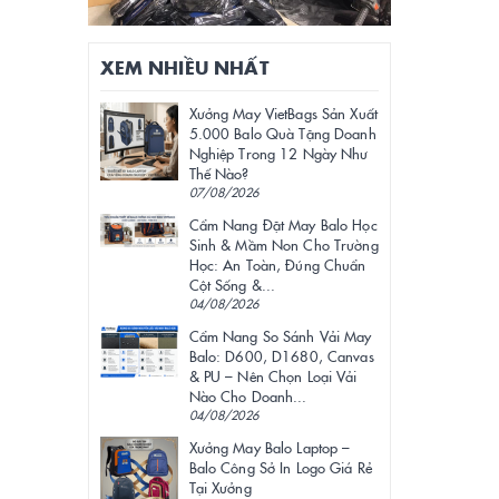
XEM NHIỀU NHẤT
Xưởng May VietBags Sản Xuất
5.000 Balo Quà Tặng Doanh
Nghiệp Trong 12 Ngày Như
Thế Nào?
07/08/2026
Cẩm Nang Đặt May Balo Học
Sinh & Mầm Non Cho Trường
Học: An Toàn, Đúng Chuẩn
Cột Sống &...
04/08/2026
Cẩm Nang So Sánh Vải May
Balo: D600, D1680, Canvas
& PU – Nên Chọn Loại Vải
Nào Cho Doanh...
04/08/2026
Xưởng May Balo Laptop –
Balo Công Sở In Logo Giá Rẻ
Tại Xưởng