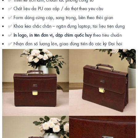
✅ Chất liệu da PU cao cấp / da thật theo yêu cầu
✅ Form dáng cứng cáp, sang trọng, bền theo thời gian
✅ Khóa kéo chắc chắn – ngăn đựng laptop, tài liệu tiện dụng
✅
In logo, in tên đơn vị, dập chìm quốc huy
theo tiêu chuẩn
✅ Nhận đơn số lượng lớn, giao đúng tiến độ các kỳ Đại hội