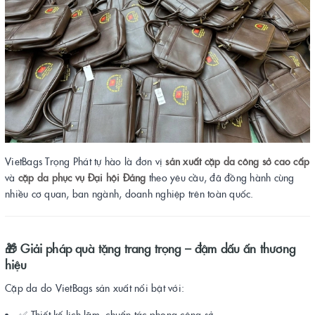
VietBags Trọng Phát tự hào là đơn vị
sản xuất cặp da công sở cao cấp
và
cặp da phục vụ Đại hội Đảng
theo yêu cầu, đã đồng hành cùng
nhiều cơ quan, ban ngành, doanh nghiệp trên toàn quốc.
🎁
Giải pháp quà tặng trang trọng – đậm dấu ấn thương
hiệu
Cặp da do VietBags sản xuất nổi bật với:
✅ Thiết kế lịch lãm, chuẩn tác phong công sở