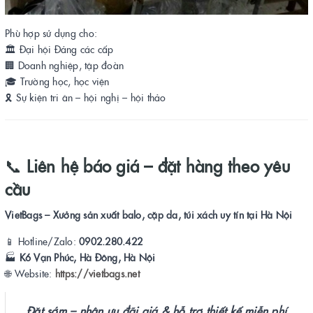
Phù hợp sử dụng cho:
🏛️ Đại hội Đảng các cấp
🏢 Doanh nghiệp, tập đoàn
🎓 Trường học, học viện
🎗️ Sự kiện tri ân – hội nghị – hội thảo
📞
Liên hệ báo giá – đặt hàng theo yêu
cầu
VietBags – Xưởng sản xuất balo, cặp da, túi xách uy tín tại Hà Nội
📱 Hotline/Zalo:
0902.280.422
🏭
K6 Vạn Phúc, Hà Đông, Hà Nội
🌐 Website:
https://vietbags.net
Đặt sớm – nhận ưu đãi giá & hỗ trợ thiết kế miễn phí