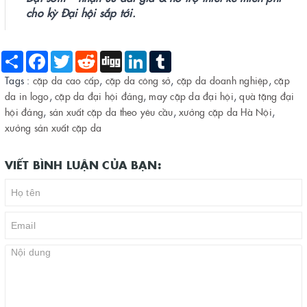
cho kỳ Đại hội sắp tới.
Share
Facebook
Twitter
Reddit
Digg
LinkedIn
Tumblr
Tags :
cặp da cao cấp
,
cặp da công sở
,
cặp da doanh nghiệp
,
cặp
da in logo
,
cặp da đại hội đảng
,
may cặp da đại hội
,
quà tặng đại
hội đảng
,
sản xuất cặp da theo yêu cầu
,
xưởng cặp da Hà Nội
,
xưởng sản xuất cặp da
VIẾT BÌNH LUẬN CỦA BẠN: