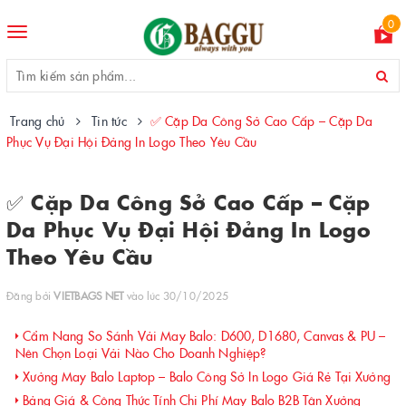
0
Toggle
navigation
Trang chủ
Tin tức
✅ Cặp Da Công Sở Cao Cấp – Cặp Da
Phục Vụ Đại Hội Đảng In Logo Theo Yêu Cầu
✅ Cặp Da Công Sở Cao Cấp – Cặp
Da Phục Vụ Đại Hội Đảng In Logo
Theo Yêu Cầu
Đăng bởi
VIETBAGS NET
vào lúc 30/10/2025
Cẩm Nang So Sánh Vải May Balo: D600, D1680, Canvas & PU –
Nên Chọn Loại Vải Nào Cho Doanh Nghiệp?
Xưởng May Balo Laptop – Balo Công Sở In Logo Giá Rẻ Tại Xưởng
Bảng Giá & Công Thức Tính Chi Phí May Balo B2B Tận Xưởng