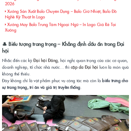
2026
Xưởng Sản Xuất Balo Chuyên Dụng – Balo Giữ Nhiệt, Balo Đồ
Nghề Kỹ Thuật In Logo
Xưởng May Balo Trung Tâm Ngoại Ngữ – In Logo Giá Rẻ Tại
Xưởng
🎩 Biểu tượng trang trọng – Khẳng định dấu ấn trong Đại
hội
Nhắc đến các kỳ
Đại hội Đảng
, hội nghị quan trọng của các cơ quan,
doanh nghiệp, tổ chức nhà nước… thì
cặp da Đại hội
luôn là món quà
không thể thiếu.
Đây không chỉ là vật phẩm phục vụ công tác mà còn là
biểu trưng cho
sự trang trọng, tri ân và giá trị truyền thống
.