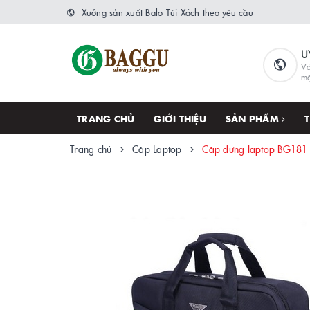
Xưởng sản xuất Balo Túi Xách theo yêu cầu
U
Vớ
m
TRANG CHỦ
GIỚI THIỆU
SẢN PHẨM
Trang chủ
Cặp Laptop
Cặp đựng laptop BG181