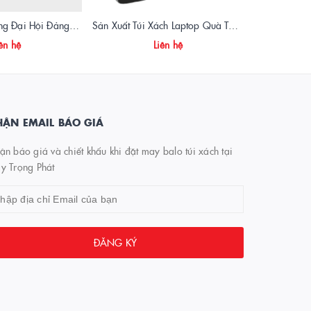
Cặp Da Quà Tặng Đại Hội Đảng | Sản Xuất Theo Yêu Cầu – VietBags Hà Nội
Sản Xuất Túi Xách Laptop Quà Tặng Sự Kiện – Thiết Kế Theo Yêu Cầu, In Logo Chuyên Nghiệp
ên hệ
Liên hệ
ẬN EMAIL BÁO GIÁ
n báo giá và chiết khấu khi đặt may balo túi xách tại
y Trọng Phát
ĐĂNG KÝ