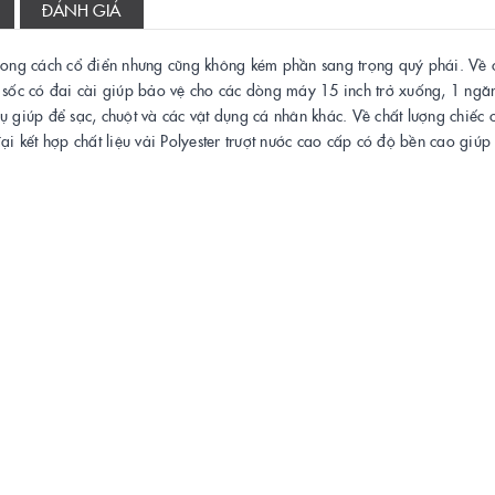
ĐÁNH GIÁ
hong cách cổ điển nhưng cũng không kém phần sang trọng quý phái. Về 
ốc có đai cài giúp bảo vệ cho các dòng máy 15 inch trở xuống, 1 ngăn
ụ giúp để sạc, chuột và các vật dụng cá nhân khác. Về chất lượng chiếc 
 kết hợp chất liệu vải Polyester trượt nước cao cấp có độ bền cao giúp