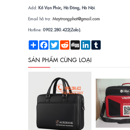
Add:
K6 Vạn Phúc, Hà Đông, Hà Nội
.
Email hỗ trợ:
Maytrongphat@gmail.com
Hotline:
0902.280.422(Zalo).
Share
Facebook
Twitter
Reddit
Digg
LinkedIn
Tumblr
SẢN PHẨM CÙNG LOẠI