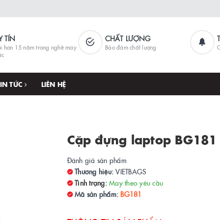
Y TÍN
CHẤT LƯỢNG
i hơn 15 năm trong nghề may
Bảo đảm chất lượng
G
ặc
TIN TỨC
LIÊN HỆ
Cặp đựng laptop BG181
Đánh giá sản phẩm
Thương hiệu:
VIETBAGS
Tình trạng:
May theo yêu cầu
Mã sản phẩm:
BG181