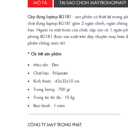
MÔ TẢ
TẠI SAO CHỌN MAYTRONGPHAT?
Cặp đựng laptop BG181
- sản phẩm có thiết kế mang p
chiế đựng laptop BG181 gồm 2 ngăn chính, ngăn chống s
liệu. Ngoài ra mặt trước của chiếc cặp còn có 1 ngăn ph
phòng BG181 được sản xuất trên dây chuyền may hiện đại
phẩm chống nước tốt.
* Chi tiết sản phẩm
Màu sắc : Đen
Chất liệu : Polyester
Kích thước : 42x32x10 cm
Trọng lượng : 700 gr
Trọng tải tối đa : 10 kg
Bảo hành : 1 năm
--------------------------------------------------------------
CÔNG TY MAY TRỌNG PHÁT