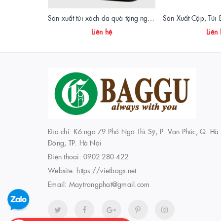
Sản xuất túi xách da quà tặng ngân hàng Agribank - Vietbags Trọng Phát
Liên hệ
Liên
Địa chỉ: K6 ngõ 79 Phố Ngô Thì Sỹ, P. Vạn Phúc, Q. Hà
Đông, TP. Hà Nội
Điện thoại:
0902 280 422
Website:
https://vietbags.net
Email:
Maytrongphat@gmail.com