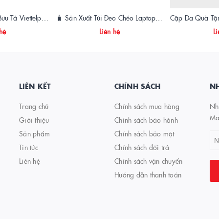
Sản Xuất Cặp, Túi Bưu Tá Viettelpost Chất Lượng Cao | Xưởng May Vietbags
🧳 Sản Xuất Túi Đeo Chéo Laptop Theo Yêu Cầu – VIETBAGS
 hệ
Liên hệ
Li
LIÊN KẾT
CHÍNH SÁCH
NH
Trang chủ
Chính sách mua hàng
Nhậ
Ma
Giới thiệu
Chính sách bảo hành
Sản phẩm
Chính sách bảo mật
Tin tức
Chính sách đổi trả
Liên hệ
Chính sách vận chuyển
Hướng dẫn thanh toán