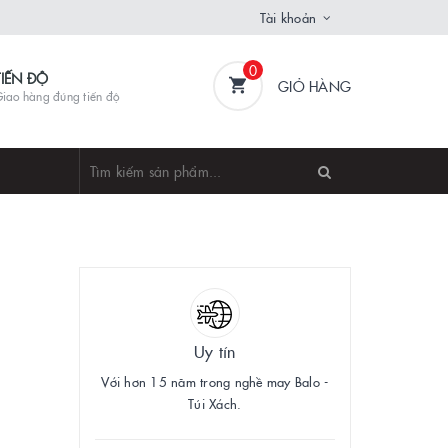
Tài khoản
0
TIẾN ĐỘ
GIỎ HÀNG
iao hàng đúng tiến độ
Uy tín
Với hơn 15 năm trong nghề may Balo -
Túi Xách.