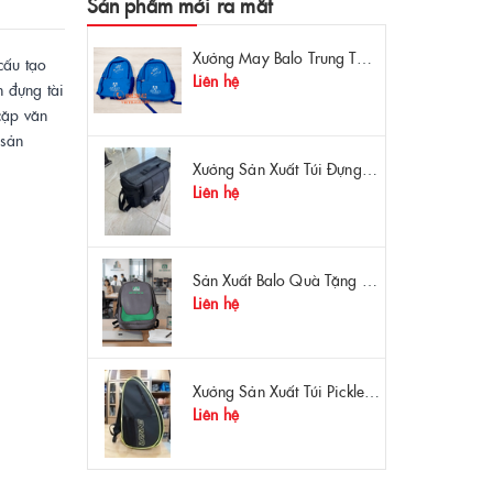
Sản phẩm mới ra mắt
Xưởng May Balo Trung Tâm Ngoại Ngữ Apollo In Logo Giá Rẻ Tại Xưởng
cấu tạo
Liên hệ
 đựng tài
cặp văn
 sản
Xưởng Sản Xuất Túi Đựng Máy Đo OTDR Chất Lượng – Chống Va Đập, Giá Tận Xưởng
Liên hệ
Sản Xuất Balo Quà Tặng Dược Phẩm Hoa Linh - Giá Gốc Tại Xưởng
Liên hệ
Xưởng Sản Xuất Túi Pickleball Theo Yêu Cầu – Chất Lượng, Bền Bỉ, Thiết Kế Độc Quyền
Liên hệ