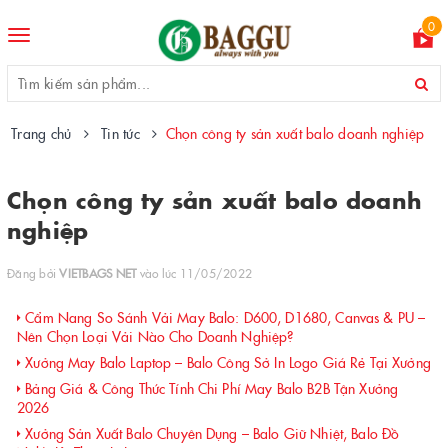
0
Toggle
navigation
Trang chủ
Tin tức
Chọn công ty sản xuất balo doanh nghiệp
Chọn công ty sản xuất balo doanh
nghiệp
Đăng bởi
VIETBAGS NET
vào lúc 11/05/2022
Cẩm Nang So Sánh Vải May Balo: D600, D1680, Canvas & PU –
Nên Chọn Loại Vải Nào Cho Doanh Nghiệp?
Xưởng May Balo Laptop – Balo Công Sở In Logo Giá Rẻ Tại Xưởng
Bảng Giá & Công Thức Tính Chi Phí May Balo B2B Tận Xưởng
2026
Xưởng Sản Xuất Balo Chuyên Dụng – Balo Giữ Nhiệt, Balo Đồ