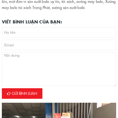
lớn
,
một đơn vị sản xuất balo uy tín
,
túi xách
,
xưởng may balo
,
Xưởng
may balo túi xách Trọng Phát
,
xưởng sản xuất balo
VIẾT BÌNH LUẬN CỦA BẠN:
GỬI BÌNH LUẬN