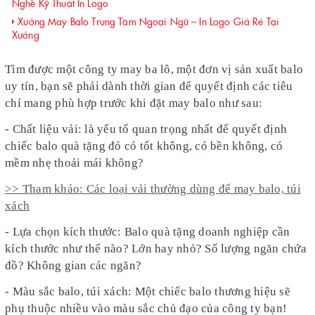
Nghề Kỹ Thuật In Logo
Xưởng May Balo Trung Tâm Ngoại Ngữ – In Logo Giá Rẻ Tại
Xưởng
Tìm được một công ty may ba lô, một đơn vị sản xuất balo
uy tín, bạn sẽ phải dành thời gian để quyết định các tiêu
chí mang phù hợp trước khi đặt may balo như sau:
- Chất liệu vải: là yếu tố quan trọng nhất để quyết định
chiếc balo quà tặng đó có tốt không, có bền không, có
mềm nhẹ thoải mái không?
>> Tham khảo: Các loại vải thường dùng để may balo, túi
xách
- Lựa chọn kích thước: Balo quà tặng doanh nghiệp cần
kích thước như thế nào? Lớn hay nhỏ? Số lượng ngăn chứa
đồ? Không gian các ngăn?
- Màu sắc balo, túi xách: Một chiếc balo thương hiệu sẽ
phụ thuộc nhiều vào màu sắc chủ đạo của công ty bạn!