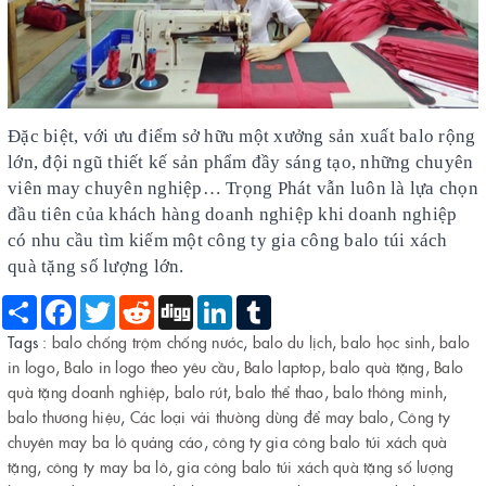
Đặc biệt, với ưu điểm sở hữu một xưởng sản xuất balo rộng
lớn, đội ngũ thiết kế sản phẩm đầy sáng tạo, những chuyên
viên may chuyên nghiệp… Trọng Phát vẫn luôn là lựa chọn
đầu tiên của khách hàng doanh nghiệp khi doanh nghiệp
có nhu cầu tìm kiếm một công ty gia công balo túi xách
quà tặng số lượng lớn.
Share
Facebook
Twitter
Reddit
Digg
LinkedIn
Tumblr
Tags :
balo chống trộm chống nước
,
balo du lịch
,
balo học sinh
,
balo
in logo
,
Balo in logo theo yêu cầu
,
Balo laptop
,
balo quà tặng
,
Balo
quà tặng doanh nghiệp
,
balo rút
,
balo thể thao
,
balo thông minh
,
balo thương hiệu
,
Các loại vải thường dùng để may balo
,
Công ty
chuyên may ba lô quảng cáo
,
công ty gia công balo túi xách quà
tặng
,
công ty may ba lô
,
gia công balo túi xách quà tặng số lượng