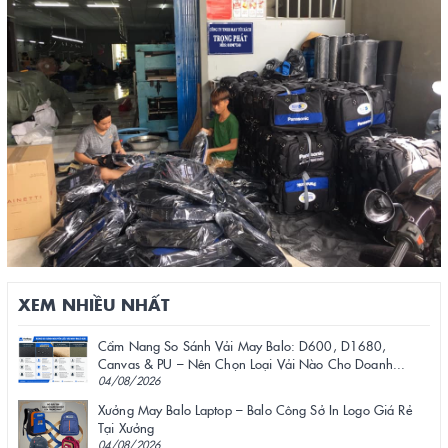
XEM NHIỀU NHẤT
Cẩm Nang So Sánh Vải May Balo: D600, D1680,
Canvas & PU – Nên Chọn Loại Vải Nào Cho Doanh...
04/08/2026
Xưởng May Balo Laptop – Balo Công Sở In Logo Giá Rẻ
Tại Xưởng
04/08/2026