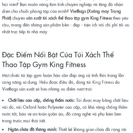
hội viên? Bạn muốn nâng tầm tính chuyên nghiệp và tăng độ nhận
diện cho chuỗi phòng tập của mình?
VietBags (Xưởng may Trọng
Phát
)
chuyên
sản xuất túi xách thể thao tập gym King Fitness
theo yêu
cầu, mang đến những sản phẩm bền - đẹp - tiện ích với chi phí tối ưu
nhất trực tiếp từ nhà máy.
Đặc Điểm Nổi Bật Của Túi Xách Thể
Thao Tập Gym King Fitness
Một chiếc túi tập gym hoàn hảo cần đáp ứng cả tính thời trang lẫn
công năng sử dụng. Hiểu được điều đó, dòng túi
King Fitness
do
VietBags sản xuất sở hữu những ưu điểm vượt trội:
Chất liệu cao cấp, chống thấm nước:
Túi được may bằng chất liệu
vải dù, vải Oxford hoặc Polyester cao cấp, có khả năng chống thấm
nước tốt, bảo vệ an toàn quần áo, đồ công nghệ và phụ kiện bên
trong trước mọi thời tiết.
Ngăn chứa đồ thông minh:
Thiết kế không gian chứa đồ rộng rãi