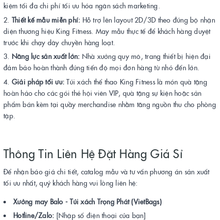
kiệm tối đa chi phí tối ưu hóa ngân sách marketing.
Thiết kế mẫu miễn phí:
Hỗ trợ lên layout 2D/3D theo đúng bộ nhận
diện thương hiệu King Fitness. May mẫu thực tế để khách hàng duyệt
trước khi chạy dây chuyền hàng loạt.
Năng lực sản xuất lớn:
Nhà xưởng quy mô, trang thiết bị hiện đại
đảm bảo hoàn thành đúng tiến độ mọi đơn hàng từ nhỏ đến lớn.
Giải pháp tối ưu:
Túi xách thể thao King Fitness là món quà tặng
hoàn hảo cho các gói thẻ hội viên VIP, quà tặng sự kiện hoặc sản
phẩm bán kèm tại quầy merchandise nhằm tăng nguồn thu cho phòng
tập.
Thông Tin Liên Hệ Đặt Hàng Giá Sỉ
Để nhận báo giá chi tiết, catalog mẫu và tư vấn phương án sản xuất
tối ưu nhất, quý khách hàng vui lòng liên hệ:
Xưởng may Balo - Túi xách Trọng Phát (VietBags)
Hotline/Zalo:
[Nhập số điện thoại của bạn]