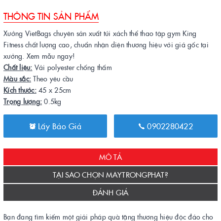
THÔNG TIN SẢN PHẨM
Xưởng VietBags chuyên sản xuất túi xách thể thao tập gym King
Fitness chất lượng cao, chuẩn nhận diện thương hiệu với giá gốc tại
xưởng. Xem mẫu ngay!
Chất liệu:
Vải polyester chống thấm
Màu sắc:
Theo yêu cầu
Kích thước:
45 x 25cm
Trọng lượng:
0.5kg
Lấy Báo Giá
0902280422
MÔ TẢ
TẠI SAO CHỌN MAYTRONGPHAT?
ĐÁNH GIÁ
Bạn đang tìm kiếm một giải pháp quà tặng thương hiệu độc đáo cho