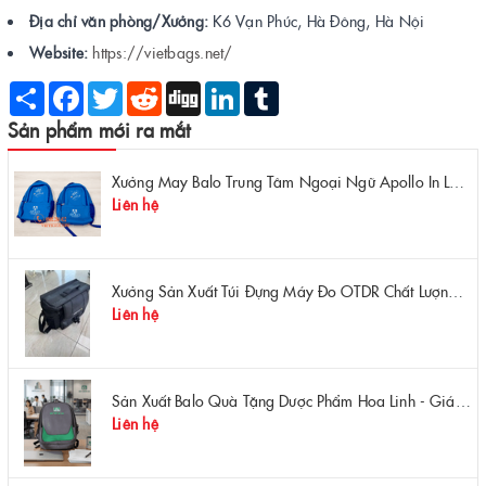
Địa chỉ văn phòng/Xưởng:
K6 Vạn Phúc, Hà Đông, Hà Nội
Website:
https://vietbags.net/
Share
Facebook
Twitter
Reddit
Digg
LinkedIn
Tumblr
Sản phẩm mới ra mắt
Xưởng May Balo Trung Tâm Ngoại Ngữ Apollo In Logo Giá Rẻ Tại Xưởng
Liên hệ
Xưởng Sản Xuất Túi Đựng Máy Đo OTDR Chất Lượng – Chống Va Đập, Giá Tận Xưởng
Liên hệ
Sản Xuất Balo Quà Tặng Dược Phẩm Hoa Linh - Giá Gốc Tại Xưởng
Liên hệ