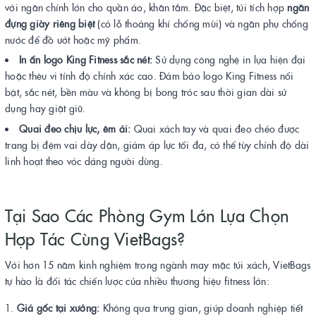
với ngăn chính lớn cho quần áo, khăn tắm. Đặc biệt, túi tích hợp
ngăn
đựng giày riêng biệt
(có lỗ thoáng khí chống mùi) và ngăn phụ chống
nước để đồ ướt hoặc mỹ phẩm.
In ấn logo King Fitness sắc nét:
Sử dụng công nghệ in lụa hiện đại
hoặc thêu vi tính độ chính xác cao. Đảm bảo logo King Fitness nổi
bật, sắc nét, bền màu và không bị bong tróc sau thời gian dài sử
dụng hay giặt giũ.
Quai đeo chịu lực, êm ái:
Quai xách tay và quai đeo chéo được
trang bị đệm vai dày dặn, giảm áp lực tối đa, có thể tùy chỉnh độ dài
linh hoạt theo vóc dáng người dùng.
Tại Sao Các Phòng Gym Lớn Lựa Chọn
Hợp Tác Cùng VietBags?
Với hơn 15 năm kinh nghiệm trong ngành may mặc túi xách, VietBags
tự hào là đối tác chiến lược của nhiều thương hiệu fitness lớn:
Giá gốc tại xưởng:
Không qua trung gian, giúp doanh nghiệp tiết