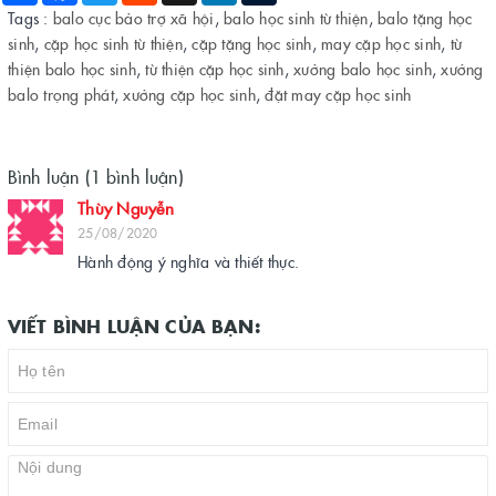
Tags :
balo cục bảo trợ xã hội
,
balo học sinh từ thiện
,
balo tặng học
sinh
,
cặp học sinh từ thiện
,
cặp tặng học sinh
,
may cặp học sinh
,
từ
thiện balo học sinh
,
từ thiện cặp học sinh
,
xưởng balo học sinh
,
xưởng
balo trọng phát
,
xưởng cặp học sinh
,
đặt may cặp học sinh
Bình luận (1 bình luận)
Thùy Nguyễn
25/08/2020
Hành động ý nghĩa và thiết thực.
VIẾT BÌNH LUẬN CỦA BẠN: