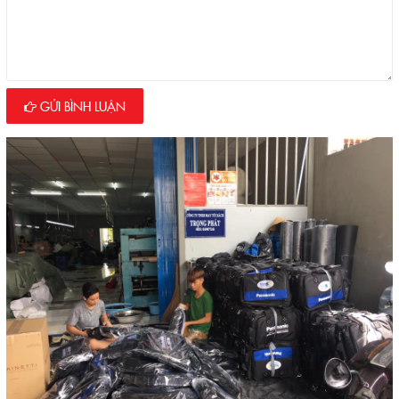
GỬI BÌNH LUẬN