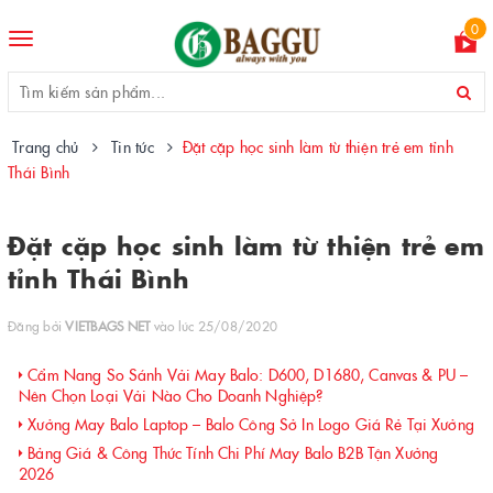
0
Toggle
navigation
Trang chủ
Tin tức
Đặt cặp học sinh làm từ thiện trẻ em tỉnh
Thái Bình
Đặt cặp học sinh làm từ thiện trẻ em
tỉnh Thái Bình
Đăng bởi
VIETBAGS NET
vào lúc 25/08/2020
Cẩm Nang So Sánh Vải May Balo: D600, D1680, Canvas & PU –
Nên Chọn Loại Vải Nào Cho Doanh Nghiệp?
Xưởng May Balo Laptop – Balo Công Sở In Logo Giá Rẻ Tại Xưởng
Bảng Giá & Công Thức Tính Chi Phí May Balo B2B Tận Xưởng
2026