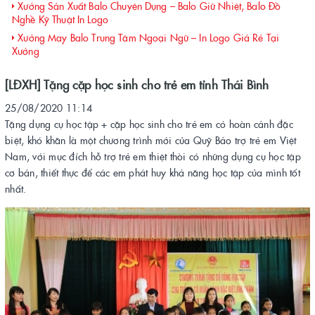
Xưởng Sản Xuất Balo Chuyên Dụng – Balo Giữ Nhiệt, Balo Đồ
Nghề Kỹ Thuật In Logo
Xưởng May Balo Trung Tâm Ngoại Ngữ – In Logo Giá Rẻ Tại
Xưởng
[LĐXH] Tặng cặp học sinh cho trẻ em tỉnh Thái Bình
25/08/2020 11:14
Tặng dụng cụ học tập + cặp học sinh cho trẻ em có hoàn cảnh đặc
biệt, khó khăn là một chương trình mới của Quỹ Bảo trợ trẻ em Việt
Nam, với mục đích hỗ trợ trẻ em thiệt thòi có những dụng cụ học tập
cơ bản, thiết thực để các em phát huy khả năng học tập của mình tốt
nhất.