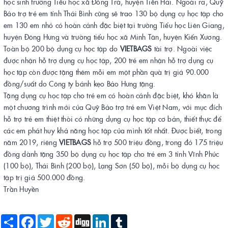
học sinh trường Tiểu học xã Đông Trà, huyện Tiền Hải. Ngoài ra, Quỹ
Bảo trợ trẻ em tỉnh Thái Bình cũng sẽ trao 130 bộ dụng cụ học tập cho
em 130 em nhỏ có hoàn cảnh đặc biệt tại trường Tiểu học Liên Giang,
huyện Đông Hưng và trường tiểu học xã Minh Tân, huyện Kiến Xương.
Toàn bộ 200 bộ dụng cụ học tập do
VIETBAGS
tài trợ. Ngoài việc
được nhận hỗ trợ dụng cụ học tập, 200 trẻ em nhận hỗ trợ dụng cụ
học tập còn được tặng thêm mỗi em một phần quà trị giá 90.000
đồng/suất do Công ty bánh kẹo Bảo Hưng tặng.
Tặng dụng cụ học tập cho trẻ em có hoàn cảnh đặc biệt, khó khăn là
một chương trình mới của Quỹ Bảo trợ trẻ em Việt Nam, với mục đích
hỗ trợ trẻ em thiệt thòi có những dụng cụ học tập cơ bản, thiết thực để
các em phát huy khả năng học tập của mình tốt nhất. Được biết, trong
năm 2019, riêng
VIETBAGS
hỗ trợ 500 triệu đồng, trong đó 175 triệu
đồng dành tặng 350 bộ dụng cụ học tập cho trẻ em 3 tỉnh Vĩnh Phúc
(100 bộ), Thái Bình (200 bộ), Lạng Sơn (50 bộ), mỗi bộ dụng cụ học
tập trị giá 500.000 đồng.
Trần Huyền
Share
Facebook
Twitter
Reddit
Digg
LinkedIn
Tumblr