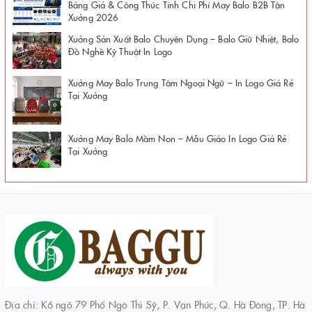
Bảng Giá & Công Thức Tính Chi Phí May Balo B2B Tận
Xưởng 2026
Xưởng Sản Xuất Balo Chuyên Dụng – Balo Giữ Nhiệt, Balo
Đồ Nghề Kỹ Thuật In Logo
Xưởng May Balo Trung Tâm Ngoại Ngữ – In Logo Giá Rẻ
Tại Xưởng
Xưởng May Balo Mầm Non – Mẫu Giáo In Logo Giá Rẻ
Tại Xưởng
Địa chỉ: K6 ngõ 79 Phố Ngô Thì Sỹ, P. Vạn Phúc, Q. Hà Đông, TP. Hà