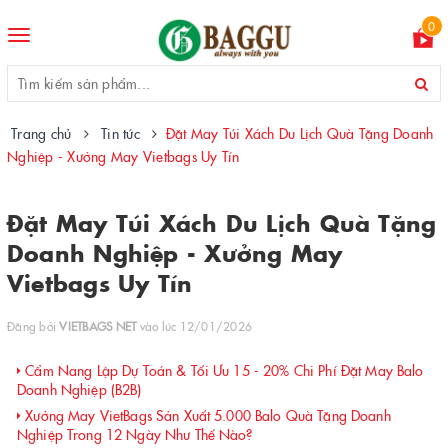
0
Toggle
navigation
Trang chủ
Tin tức
Đặt May Túi Xách Du Lịch Quà Tặng Doanh
Nghiệp - Xưởng May Vietbags Uy Tín
Đặt May Túi Xách Du Lịch Quà Tặng
Doanh Nghiệp - Xưởng May
Vietbags Uy Tín
Đăng bởi
VIETBAGS NET
vào lúc 12/01/2026
Cẩm Nang Lập Dự Toán & Tối Ưu 15 - 20% Chi Phí Đặt May Balo
Doanh Nghiệp (B2B)
Xưởng May VietBags Sản Xuất 5.000 Balo Quà Tặng Doanh
Nghiệp Trong 12 Ngày Như Thế Nào?