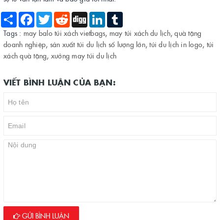
Share
Facebook
Twitter
Reddit
Digg
LinkedIn
Tumblr
Tags :
may balo túi xách vietbags
,
may túi xách du lịch
,
quà tặng
doanh nghiệp
,
sản xuất túi du lịch số lượng lớn
,
túi du lịch in logo
,
túi
xách quà tặng
,
xưởng may túi du lịch
VIẾT BÌNH LUẬN CỦA BẠN:
GỬI BÌNH LUẬN