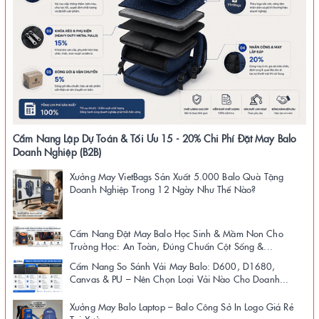
Cẩm Nang Lập Dự Toán & Tối Ưu 15 - 20% Chi Phí Đặt May Balo
Doanh Nghiệp (B2B)
Xưởng May VietBags Sản Xuất 5.000 Balo Quà Tặng
Doanh Nghiệp Trong 12 Ngày Như Thế Nào?
Cẩm Nang Đặt May Balo Học Sinh & Mầm Non Cho
Trường Học: An Toàn, Đúng Chuẩn Cột Sống &...
Cẩm Nang So Sánh Vải May Balo: D600, D1680,
Canvas & PU – Nên Chọn Loại Vải Nào Cho Doanh...
Xưởng May Balo Laptop – Balo Công Sở In Logo Giá Rẻ
Tại Xưởng