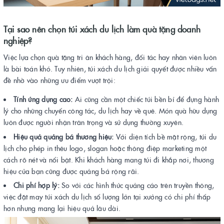
Tại sao nên chọn túi xách du lịch làm quà tặng doanh
nghiệp?
Việc lựa chọn quà tặng tri ân khách hàng, đối tác hay nhân viên luôn
là bài toán khó. Tuy nhiên, túi xách du lịch giải quyết được nhiều vấn
đề nhờ vào những ưu điểm vượt trội:
Tính ứng dụng cao:
Ai cũng cần một chiếc túi bền bỉ để đựng hành
lý cho những chuyến công tác, du lịch hay về quê. Món quà hữu dụng
luôn được người nhận trân trọng và sử dụng thường xuyên.
Hiệu quả quảng bá thương hiệu:
Với diện tích bề mặt rộng, túi du
lịch cho phép in thêu logo, slogan hoặc thông điệp marketing một
cách rõ nét và nổi bật. Khi khách hàng mang túi đi khắp nơi, thương
hiệu của bạn cũng được quảng bá rộng rãi.
Chi phí hợp lý:
So với các hình thức quảng cáo trên truyền thông,
việc đặt may túi xách du lịch số lượng lớn tại xưởng có chi phí thấp
hơn nhưng mang lại hiệu quả lâu dài.