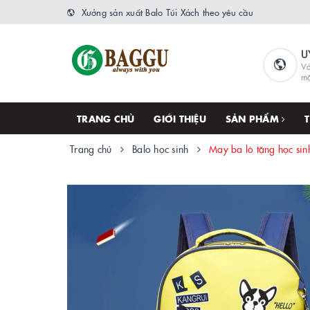
Xưởng sản xuất Balo Túi Xách theo yêu cầu
U
Vớ
m
TRANG CHỦ
GIỚI THIỆU
SẢN PHẨM
Trang chủ
Balo học sinh
May ba lô tặng học si