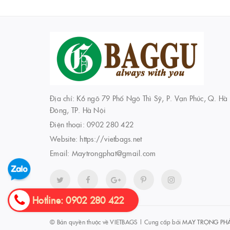
Địa chỉ: K6 ngõ 79 Phố Ngô Thì Sỹ, P. Vạn Phúc, Q. Hà
Đông, TP. Hà Nội
Điện thoại:
0902 280 422
Website:
https://vietbags.net
Email:
Maytrongphat@gmail.com
Hotline: 0902 280 422
© Bản quyền thuộc về
VIETBAGS
|
Cung cấp bởi
MAY TRỌNG PH