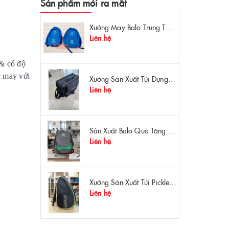
Sản phẩm mới ra mắt
Xưởng May Balo Trung Tâm Ngoại Ngữ Apollo In Logo Giá Rẻ Tại Xưởng
Liên hệ
& có độ
c may với
Xưởng Sản Xuất Túi Đựng Máy Đo OTDR Chất Lượng – Chống Va Đập, Giá Tận Xưởng
Liên hệ
Sản Xuất Balo Quà Tặng Dược Phẩm Hoa Linh - Giá Gốc Tại Xưởng
Liên hệ
Xưởng Sản Xuất Túi Pickleball Theo Yêu Cầu – Chất Lượng, Bền Bỉ, Thiết Kế Độc Quyền
Liên hệ