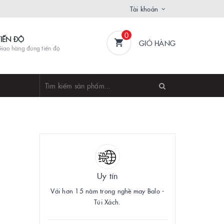
Tài khoản
0
TIẾN ĐỘ
GIỎ HÀNG
iao hàng đúng tiến độ
Uy tín
Với hơn 15 năm trong nghề may Balo -
Túi Xách.