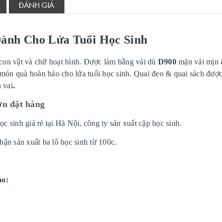
ĐÁNH GIÁ
ành Cho Lứa Tuổi Học Sinh
 con vật và chữ hoạt hình. Được làm bằng vải dù
D900
mặn vải mịn 
nh món quà hoàn hảo cho lứa tuổi học sinh. Quai đeo & quai sách đượ
n vai
.
ơn đặt hàng
c sinh giá rẻ tại Hà Nội, công ty sản xuất cặp học sinh.
hận sản xuất ba lô học sinh từ 100c.
áo: