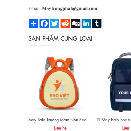
Email:
Maytrongphat@gmail.com
Share
Facebook
Twitter
Reddit
Digg
LinkedIn
Tumblr
SẢN PHẨM CÙNG LOẠI
May Balo Trường Mầm Non Sao Việt – Chất Lượng, Giá Xưởng, Giao Hàng Toàn Quốc
Liên hệ
Liên