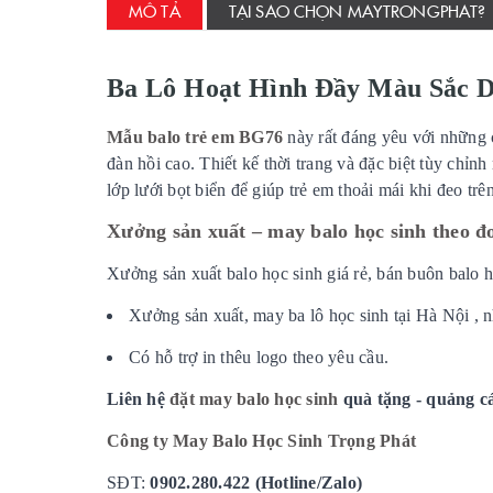
MÔ TẢ
TẠI SAO CHỌN MAYTRONGPHAT?
Ba Lô Hoạt Hình Đầy Màu Sắc D
Mẫu balo trẻ em BG76
này rất đáng yêu với những
đàn hồi cao. Thiết kế thời trang và đặc biệt tùy chỉ
lớp lưới bọt biển để giúp trẻ em thoải mái khi đeo trê
Xưởng sản xuất – may balo học sinh theo đ
Xưởng sản xuất balo học sinh giá rẻ, bán buôn balo họ
Xưởng sản xuất, may ba lô học sinh tại Hà Nội , n
Có hỗ trợ in thêu logo theo yêu cầu.
Liên hệ
đặt may balo học sinh
quà tặng - quảng c
Công ty May Balo Học Sinh Trọng Phát
SĐT:
0902.280.422 (Hotline/Zalo)