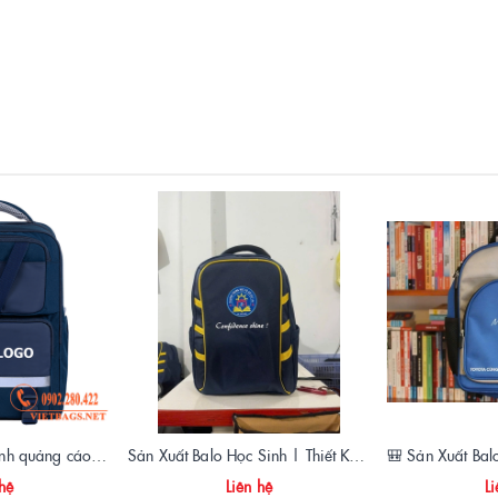
🎒 May balo học sinh quảng cáo – Giải pháp truyền thông hiệu quả cho thương hiệu
Sản Xuất Balo Học Sinh | Thiết Kế Theo Yêu Cầu, In Logo Trường – Giá Xưởng
 hệ
Liên hệ
Li