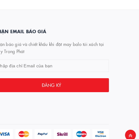
ẬN EMAIL BÁO GIÁ
n báo giá và chiết khấu khi đặt may balo túi xách tại
y Trọng Phát
ĐĂNG KÝ