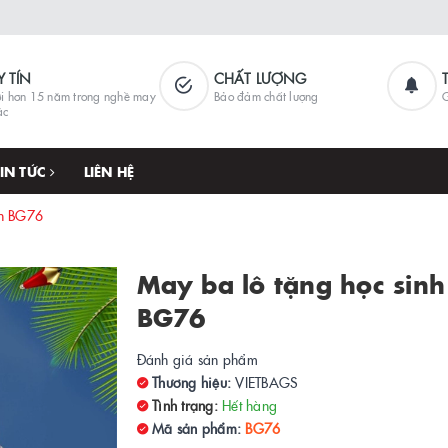
Y TÍN
CHẤT LƯỢNG
i hơn 15 năm trong nghề may
Bảo đảm chất lượng
G
ặc
TIN TỨC
LIÊN HỆ
nh BG76
May ba lô tặng học sinh
BG76
Đánh giá sản phẩm
Thương hiệu:
VIETBAGS
Tình trạng:
Hết hàng
Mã sản phẩm:
BG76