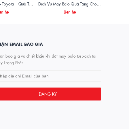
🎒 Sản Xuất Balo Toyota – Quà Tặng Doanh Nghiệp Cao Cấp, Thiết Kế Riêng
Dịch Vụ May Balo Quà Tặng Cho Thép Tây Đô - Xưởng May Balo Trọng Phát
May balo
ên hệ
Liên hệ
ẬN EMAIL BÁO GIÁ
n báo giá và chiết khấu khi đặt may balo túi xách tại
y Trọng Phát
ĐĂNG KÝ