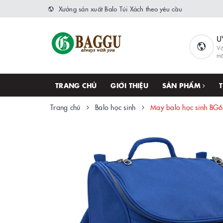
Xưởng sản xuất Balo Túi Xách theo yêu cầu
U
Vớ
m
TRANG CHỦ
GIỚI THIỆU
SẢN PHẨM
Trang chủ
Balo học sinh
May balo học sinh BG