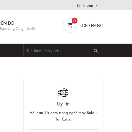
Tài khoản
0
TIẾN ĐỘ
GIỎ HÀNG
iao hàng đúng tiến độ
5
Uy tín
Với hơn 15 năm trong nghề may Balo -
Túi Xách.