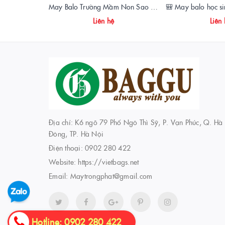
May Balo Trường Mầm Non Sao Việt – Chất Lượng, Giá Xưởng, Giao Hàng Toàn Quốc
Liên hệ
Liên
Địa chỉ: K6 ngõ 79 Phố Ngô Thì Sỹ, P. Vạn Phúc, Q. Hà
Đông, TP. Hà Nội
Điện thoại:
0902 280 422
Website:
https://vietbags.net
Email:
Maytrongphat@gmail.com
Hotline: 0902 280 422