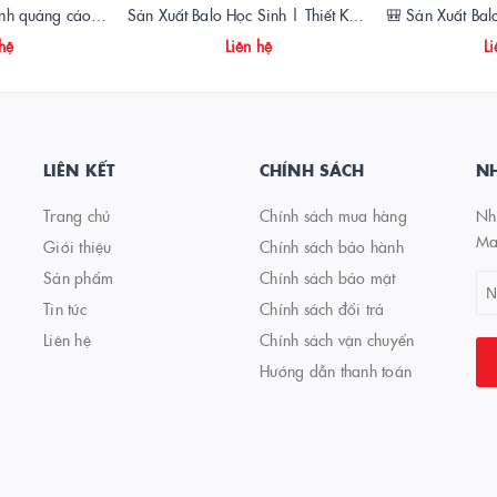
🎒 May balo học sinh quảng cáo – Giải pháp truyền thông hiệu quả cho thương hiệu
Sản Xuất Balo Học Sinh | Thiết Kế Theo Yêu Cầu, In Logo Trường – Giá Xưởng
 hệ
Liên hệ
Li
LIÊN KẾT
CHÍNH SÁCH
NH
Trang chủ
Chính sách mua hàng
Nhậ
Ma
Giới thiệu
Chính sách bảo hành
Sản phẩm
Chính sách bảo mật
Tin tức
Chính sách đổi trả
Liên hệ
Chính sách vận chuyển
Hướng dẫn thanh toán