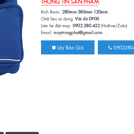
THÔNG TIN SẢN PHẨM
Kích thước:
280mm-380mm-120mm
Chất liệu sử dụng:
Vải dù D900
Liên hệ đặt may:
0902.280.422
(Hotline/Zalo)
Email:
maytrongphat@gmail.com
Lấy Báo Giá
0902280