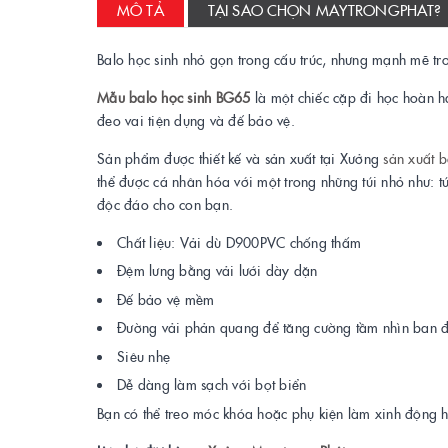
MÔ TẢ
TẠI SAO CHỌN MAYTRONGPHAT?
Balo học sinh nhỏ gọn trong cấu trúc, nhưng mạnh mẽ tr
Mẫu balo học sinh BG65
là một chiếc cặp đi học hoàn h
đeo vai tiện dụng và đế bảo vệ.
Sản phẩm được thiết kế và sản xuất tại Xưởng
sản xuất b
thể được cá nhân hóa với một trong những túi nhỏ như: tú
độc đáo cho con bạn.
Chất liệu: Vải dù D900PVC chống thấm
Đệm lưng bằng vải lưới dày dặn
Đế bảo vệ mềm
Đường vải phản quang để tăng cường tầm nhìn ban 
Siêu nhẹ
Dễ dàng làm sạch với bọt biển
Bạn có thể treo móc khóa hoặc phụ kiện làm xinh động 