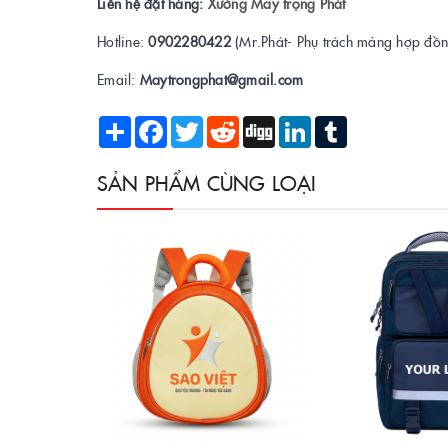
Liên hệ đặt hàng:
Xưởng May trọng Phát
Hotline:
0902280422
(Mr.Phát- Phụ trách mảng hợp đồn
Email:
Maytrongphat@gmail.com
Share
Facebook
Twitter
Reddit
Digg
LinkedIn
Tumblr
SẢN PHẨM CÙNG LOẠI