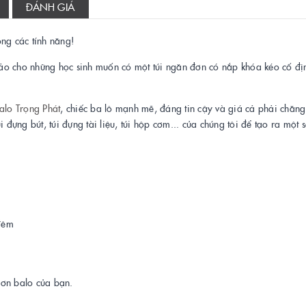
ĐÁNH GIÁ
ong các tính năng!
ảo cho những học sinh muốn có một túi ngăn đơn có nắp khóa kéo cố đị
alo
Trọng Phát
, chiếc ba lô mạnh mẽ, đáng tin cậy và giá cả phải chăn
i đựng bút, túi đựng tài liệu, túi hộp cơm... của chúng tôi để tạo ra một
đêm
hơn balo của bạn.