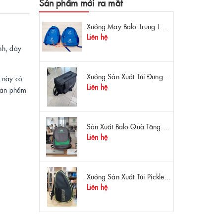
Sản phẩm mới ra mắt
Xưởng May Balo Trung Tâm Ngoại Ngữ Apollo In Logo Giá Rẻ Tại Xưởng
Liên hệ
nh, dây
Xưởng Sản Xuất Túi Đựng Máy Đo OTDR Chất Lượng – Chống Va Đập, Giá Tận Xưởng
g này có
Liên hệ
 sản phẩm
Sản Xuất Balo Quà Tặng Dược Phẩm Hoa Linh - Giá Gốc Tại Xưởng
Liên hệ
Xưởng Sản Xuất Túi Pickleball Theo Yêu Cầu – Chất Lượng, Bền Bỉ, Thiết Kế Độc Quyền
Liên hệ