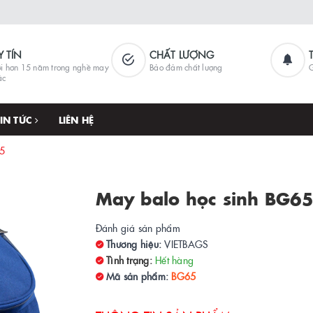
Y TÍN
CHẤT LƯỢNG
i hơn 15 năm trong nghề may
Bảo đảm chất lượng
G
ặc
TIN TỨC
LIÊN HỆ
65
May balo học sinh BG6
Đánh giá sản phẩm
Thương hiệu:
VIETBAGS
Tình trạng:
Hết hàng
Mã sản phẩm:
BG65