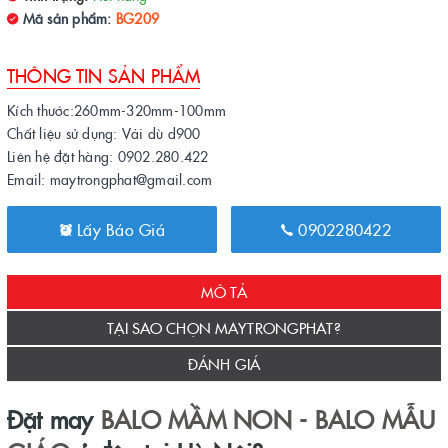
Mã sản phẩm:
BG209
THÔNG TIN SẢN PHẨM
Kích thước:260mm-320mm-100mm
Chất liệu sử dụng: Vải dù d900
Liên hệ đặt hàng: 0902.280.422
Email: maytrongphat@gmail.com
Lấy Báo Giá
0902280422
MÔ TẢ
TẠI SAO CHỌN MAYTRONGPHAT?
ĐÁNH GIÁ
Đặt may
BALO MẦM NON - BALO MẪU