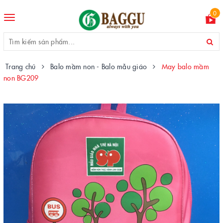
0
Toggle
navigation
Trang chủ
Balo mầm non - Balo mẫu giáo
May balo mầm
non BG209