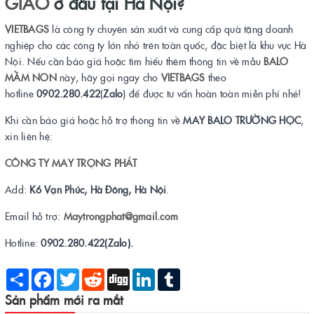
GIÁO
ở đâu tại Hà Nội?
VIETBAGS
là công ty chuyên sản xuất và cung cấp quà tặng doanh
nghiệp cho các công ty lớn nhỏ trên toàn quốc, đặc biệt là khu vực Hà
Nội. Nếu cần báo giá hoặc tìm hiểu thêm thông tin về mẫu
BALO
MẦM NON
này, hãy gọi ngay cho
VIETBAGS
theo
hotline
0902.280.422
(
Zalo
) để được tư vấn hoàn toàn miễn phí nhé!
Khi cần báo giá hoặc hỗ trợ thông tin về
MAY BALO TRƯỜNG HỌC
,
xin liên hệ:
CÔNG TY MAY TRỌNG PHÁT
Add:
K6 Vạn Phúc, Hà Đông, Hà Nội
.
Email hỗ trợ:
Maytrongphat@gmail.com
Hotline:
0902.280.422(Zalo).
Share
Facebook
Twitter
Reddit
Digg
LinkedIn
Tumblr
Sản phẩm mới ra mắt