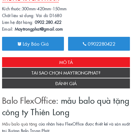
Kích thước:300mm-420mm-150mm
Chất liệu sử dụng: Vải dù D1680
Liên hệ đặt hàng:
0902.280.422
Email:
Maytrongphat@gmail.com
Lấy Báo Giá
0902280422
MÔ TẢ
TẠI SAO CHỌN MAYTRONGPHAT?
ĐÁNH GIÁ
Balo FlexOffice
: mẫu balo quà tặng
công ty Thiên Long
Mẫu balo quà tặng
của nhãn hiệu FlexOffice được thiết kế và sản xuất
tại Xưởng Balo Trọng Phát.