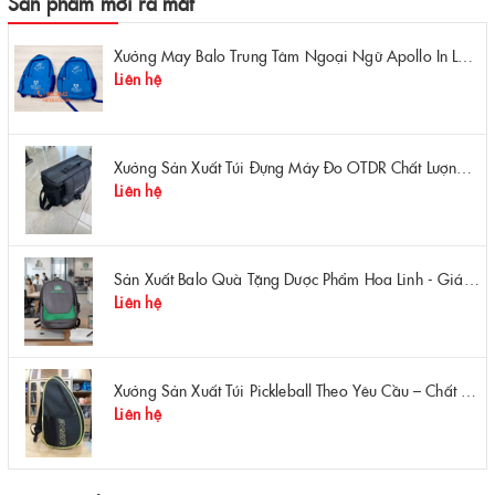
Sản phẩm mới ra mắt
Xưởng May Balo Trung Tâm Ngoại Ngữ Apollo In Logo Giá Rẻ Tại Xưởng
Liên hệ
Xưởng Sản Xuất Túi Đựng Máy Đo OTDR Chất Lượng – Chống Va Đập, Giá Tận Xưởng
Liên hệ
Sản Xuất Balo Quà Tặng Dược Phẩm Hoa Linh - Giá Gốc Tại Xưởng
Liên hệ
Xưởng Sản Xuất Túi Pickleball Theo Yêu Cầu – Chất Lượng, Bền Bỉ, Thiết Kế Độc Quyền
Liên hệ