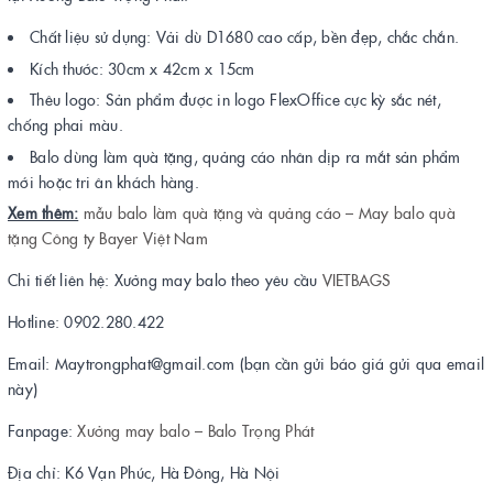
Chất liệu sử dụng: Vải dù D1680 cao cấp, bền đẹp, chắc chắn.
Kích thước: 30cm x 42cm x 15cm
Thêu logo: Sản phẩm được in logo FlexOffice cực kỳ sắc nét,
chống phai màu.
Balo dùng làm quà tặng, quảng cáo nhân dịp ra mắt sản phẩm
mới hoặc tri ân khách hàng.
Xem thêm:
mẫu balo làm quà tặng và quảng cáo – May balo quà
tặng Công ty Bayer Việt Nam
Chi tiết liên hệ: Xưởng may balo theo yêu cầu
VIETBAGS
Hotline: 0902.280.422
Email: Maytrongphat@gmail.com (bạn cần gửi báo giá gửi qua email
này)
Fanpage:
Xưởng may balo – Balo
Trọng Phát
Địa chỉ: K6 Vạn Phúc, Hà Đông, Hà Nội