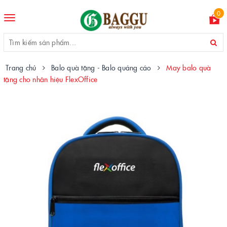
0
Toggle
navigation
Trang chủ
Balo quà tặng - Balo quảng cáo
May balo quà
tặng cho nhãn hiệu FlexOffice