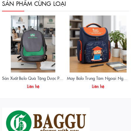
SẢN PHẨM CÙNG LOẠI
Sản Xuất Balo Quà Tặng Dược Phẩm Hoa Linh - Giá Gốc Tại Xưởng
May Balo Trung Tâm Ngoại Ngữ Ismart – Chất Lượng Cao, Giá Tận Xưởng
Liên hệ
Liên hệ