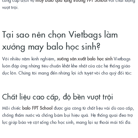
cung cấp dịch vụ
may balo quà tặng trường FPT School
với chất lượng
vượt trội.
Tại sao nên chọn Vietbags làm
xưởng may balo học sinh?
Với nhiều năm kinh nghiệm,
xưởng sản xuất balo học sinh
Vietbags
luôn đáp ứng những tiêu chuẩn khắt khe nhất của các hệ thống giáo
dục lớn. Chúng tôi mang đến những lợi ích tuyệt vời cho quý đối tác:
Chất liệu cao cấp, độ bền vượt trội
Mỗi chiếc
balo FPT School
được gia công từ chất liệu vải dù cao cấp,
chống thấm nước và chống bám bụi hiệu quả. Hệ thống quai đeo trợ
lực giúp bảo vệ cột sống cho học sinh, mang lại sự thoải mái tối đa.