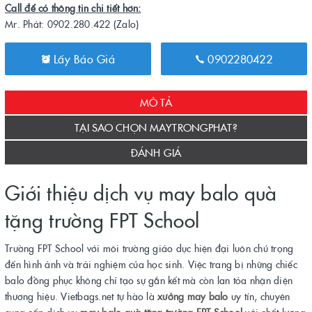
Call để có thông tin chi tiết hơn:
Mr. Phát: 0902.280.422 (Zalo)
Lấy Báo Giá
0902280422
MÔ TẢ
TẠI SAO CHỌN MAYTRONGPHAT?
ĐÁNH GIÁ
Giới thiệu dịch vụ may balo quà
tặng trường FPT School
Trường FPT School với môi trường giáo dục hiện đại luôn chú trọng
đến hình ảnh và trải nghiệm của học sinh. Việc trang bị những chiếc
balo đồng phục không chỉ tạo sự gắn kết mà còn lan tỏa nhận diện
thương hiệu. Vietbags.net tự hào là
xưởng may balo
uy tín, chuyên