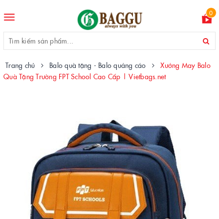
0
Toggle
navigation
Trang chủ
Balo quà tặng - Balo quảng cáo
Xưởng May Balo
Quà Tặng Trường FPT School Cao Cấp | Vietbags.net