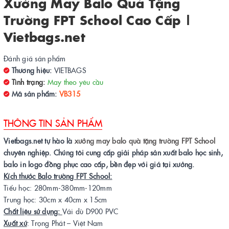
Xưởng May Balo Quà Tặng
Trường FPT School Cao Cấp |
Vietbags.net
Đánh giá sản phẩm
Thương hiệu:
VIETBAGS
Tình trạng:
May theo yêu cầu
Mã sản phẩm:
VB315
THÔNG TIN SẢN PHẨM
Vietbags.net tự hào là
xưởng may balo quà tặng trường FPT School
chuyên nghiệp. Chúng tôi cung cấp giải pháp sản xuất balo học sinh,
balo in logo đồng phục cao cấp, bền đẹp với giá tại xưởng.
Kích thước Balo trường FPT School:
Tiểu học: 280mm-380mm-120mm
Trung học: 30cm x 40cm x 15cm
Chất liệu sử dụng:
Vải dù D900 PVC
Xuất xứ
: Trọng Phát – Việt Nam