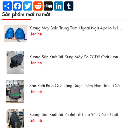
Share
Facebook
Twitter
Reddit
Digg
LinkedIn
Tumblr
Sản phẩm mới ra mắt
Xưởng May Balo Trung Tâm Ngoại Ngữ Apollo In Logo Giá Rẻ Tại Xưởng
Liên hệ
Xưởng Sản Xuất Túi Đựng Máy Đo OTDR Chất Lượng – Chống Va Đập, Giá Tận Xưởng
Liên hệ
Sản Xuất Balo Quà Tặng Dược Phẩm Hoa Linh - Giá Gốc Tại Xưởng
Liên hệ
Xưởng Sản Xuất Túi Pickleball Theo Yêu Cầu – Chất Lượng, Bền Bỉ, Thiết Kế Độc Quyền
Liên hệ