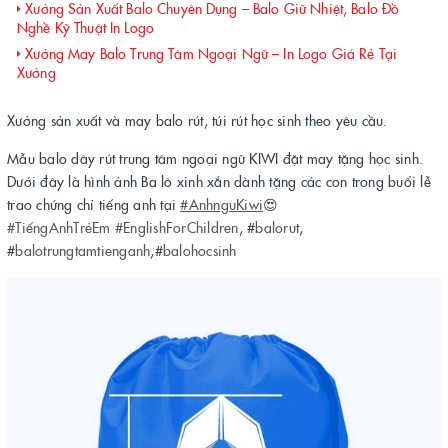
Xưởng Sản Xuất Balo Chuyên Dụng – Balo Giữ Nhiệt, Balo Đồ
Nghề Kỹ Thuật In Logo
Xưởng May Balo Trung Tâm Ngoại Ngữ – In Logo Giá Rẻ Tại
Xưởng
Xưởng sản xuất và may balo rút, túi rút học sinh theo yêu cầu.
Mẫu balo dây rút trung tâm ngoại ngữ KIWI đặt may tặng học sinh.
Dưới đây là hình ảnh Ba lô xinh xắn dành tặng các con trong buổi lễ
trao chứng chỉ tiếng anh tại
#AnhnguKiwi
😍
#TiếngAnhTrẻEm
#EnglishForChildren
, #
balorut
,
#
balotrungtamtienganh
,#
balohocsinh