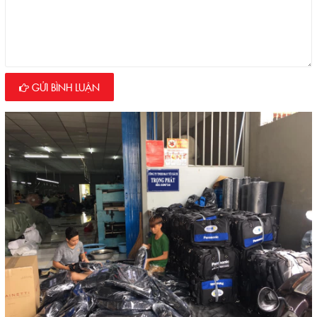
GỬI BÌNH LUẬN