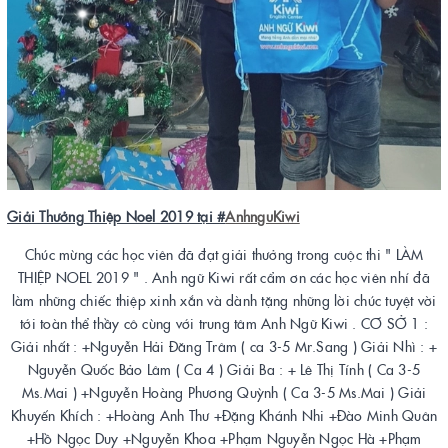
Giải Thưởng Thiệp Noel 2019 tại #
AnhnguKiwi
Chúc mừng các học viên đã đạt giải thưởng trong cuộc thi " LÀM
THIỆP NOEL 2019 " . Anh ngữ Kiwi rất cẩm ơn các học viên nhí đã
làm những chiếc thiệp xinh xắn và dành tặng những lời chúc tuyệt vời
tới toàn thể thầy cô cùng với trung tâm Anh Ngữ Kiwi . CƠ SỞ 1 :
Giải nhất : +Nguyễn Hải Đăng Trâm ( ca 3-5 Mr.Sang ) Giải Nhì : +
Nguyễn Quốc Bảo Lâm ( Ca 4 ) Giải Ba : + Lê Thị Tính ( Ca 3-5
Ms.Mai ) +Nguyễn Hoàng Phương Quỳnh ( Ca 3-5 Ms.Mai ) Giải
Khuyến Khích : +Hoàng Anh Thư +Đặng Khánh Nhi +Đào Minh Quân
+Hồ Ngọc Duy +Nguyễn Khoa +Phạm Nguyễn Ngọc Hà +Phạm