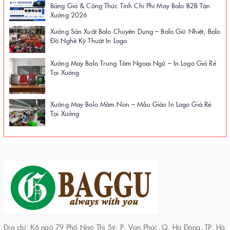
Bảng Giá & Công Thức Tính Chi Phí May Balo B2B Tận
Xưởng 2026
Xưởng Sản Xuất Balo Chuyên Dụng – Balo Giữ Nhiệt, Balo
Đồ Nghề Kỹ Thuật In Logo
Xưởng May Balo Trung Tâm Ngoại Ngữ – In Logo Giá Rẻ
Tại Xưởng
Xưởng May Balo Mầm Non – Mẫu Giáo In Logo Giá Rẻ
Tại Xưởng
Địa chỉ: K6 ngõ 79 Phố Ngô Thì Sỹ, P. Vạn Phúc, Q. Hà Đông, TP. Hà