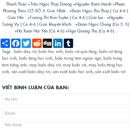
Thanh Thảo +Trần Ngọc Thùy Dương +Nguyễn Xuân Mạnh +Phạm
Phương Thảo CƠ SỞ 5: Giải Nhất : +Đoàn Ngọc Thu Thủy ( Ca 4-6 )
Giải Nhì : +Trương Thị Kim Tuyền ( Ca 4-6 ) Giải ba : +Nguyễn
Tường Vy ( Ca 4-6 ) Giải khuyến khích : +Đoàn Ngọc Chung (Ca 3 -5)
+Hà Xuân Hải Yến (Ca 4-6) +Ngô Quang Thọ (Ca 4-6) .
Share
Facebook
Twitter
Reddit
Digg
LinkedIn
Tumblr
Tags :
balo dây rút
,
balo học sinh
,
balo rút quà tặng
,
balo rút tặng
học sinh
,
balo tặng học sinh
,
balo trung tâm ngoại ngữ
,
balo trung
tâm tiếng anh
,
may balo dây rút
,
may balo rút
,
may balo tặng học
sinh
,
sản xuất balo dây rút
,
sản xuất balo học sinh
,
sản xuất balo rút
VIẾT BÌNH LUẬN CỦA BẠN: