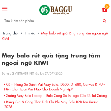
0
Toggle
navigation
Trang chủ
Tin tức
May balo rút quà tặng trung tâm ngoại ngữ
KIWI
May balo rút quà tặng trung tâm
ngoại ngữ KIWI
Đăng bởi
VIETBAGS NET
vào lúc 27/07/2020
Cẩm Nang So Sánh Vải May Balo: D600, D1680, Canvas & PU –
Nên Chọn Loại Vải Nào Cho Doanh Nghiệp?
Xưởng May Balo Laptop – Balo Công Sở In Logo Giá Rẻ Tại Xưởng
Bảng Giá & Công Thức Tính Chi Phí May Balo B2B Tận Xưởng
2026