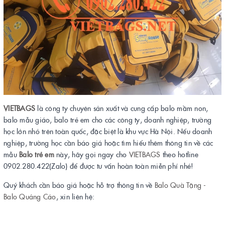
VIETBAGS
là công ty chuyên sản xuất và cung cấp balo mầm non,
balo mẫu giáo, balo trẻ em cho các công ty, doanh nghiệp, trường
học lớn nhỏ trên toàn quốc, đặc biệt là khu vực Hà Nội. Nếu doanh
nghiệp, trường học cần báo giá hoặc tìm hiểu thêm thông tin về các
mẫu
Balo t
rẻ em
này, hãy gọi ngay cho
VIETBAGS
theo hotline
0902.280.422(Zalo) để được tư vấn hoàn toàn miễn phí nhé!
Quý khách cần báo giá hoặc hỗ trợ thông tin về
Balo Quà Tặng -
Balo Quảng Cáo
, xin liên hệ: