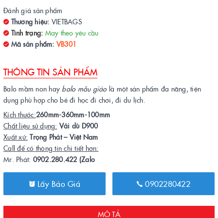
Đánh giá sản phẩm
Thương hiệu:
VIETBAGS
Tình trạng:
May theo yêu cầu
Mã sản phẩm:
VB301
THÔNG TIN SẢN PHẨM
Balo mầm non hay
balo mẫu giáo
là một sản phẩm đa năng, tiện
dụng phù hợp cho bé đi học đi chơi, đi du lịch.
Kích thước:
260mm-360mm-100mm
Chất liệu sử dụng:
Vải dù D900
Xuất xứ:
Trọng Phát – Việt Nam
Call để có thông tin chi tiết hơn:
Mr. Phát:
0902.280.422 (Zalo
Lấy Báo Giá
0902280422
MÔ TẢ