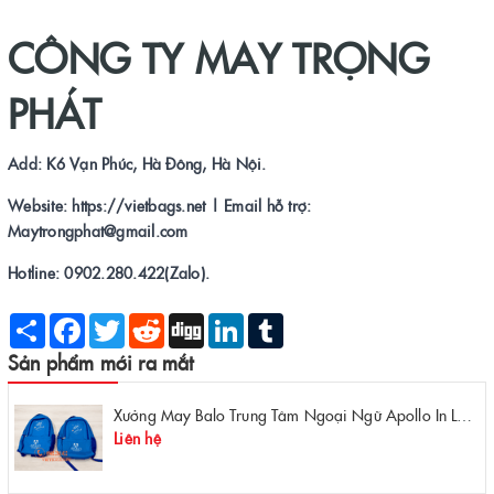
CÔNG TY MAY TRỌNG
PHÁT
Add: K6 Vạn Phúc, Hà Đông, Hà Nội.
Website: https://vietbags.net | Email hỗ trợ:
Maytrongphat@gmail.com
Hotline: 0902.280.422(Zalo).
Share
Facebook
Twitter
Reddit
Digg
LinkedIn
Tumblr
Sản phẩm mới ra mắt
Xưởng May Balo Trung Tâm Ngoại Ngữ Apollo In Logo Giá Rẻ Tại Xưởng
Liên hệ