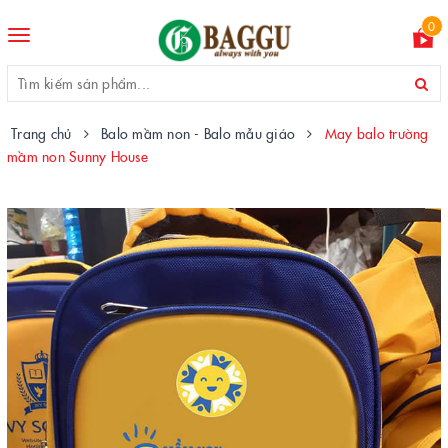
0
Toggle
navigation
Trang chủ
Balo mầm non - Balo mẫu giáo
May balo trường
mầm non Sunny House