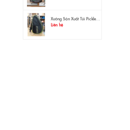
Xưởng Sản Xuất Túi Pickleball Theo Yêu Cầu – Chất Lượng, Bền Bỉ, Thiết Kế Độc Quyền
Liên hệ