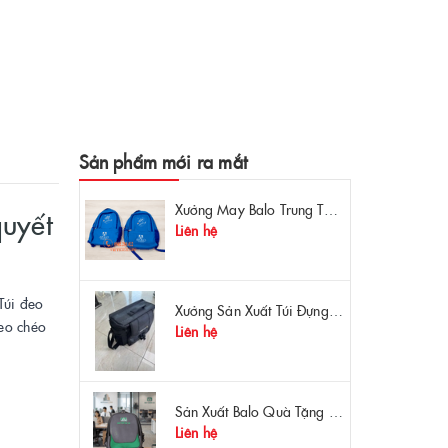
Sản phẩm mới ra mắt
Xưởng May Balo Trung Tâm Ngoại Ngữ Apollo In Logo Giá Rẻ Tại Xưởng
quyết
Liên hệ
Túi đeo
Xưởng Sản Xuất Túi Đựng Máy Đo OTDR Chất Lượng – Chống Va Đập, Giá Tận Xưởng
đeo chéo
Liên hệ
Sản Xuất Balo Quà Tặng Dược Phẩm Hoa Linh - Giá Gốc Tại Xưởng
Liên hệ