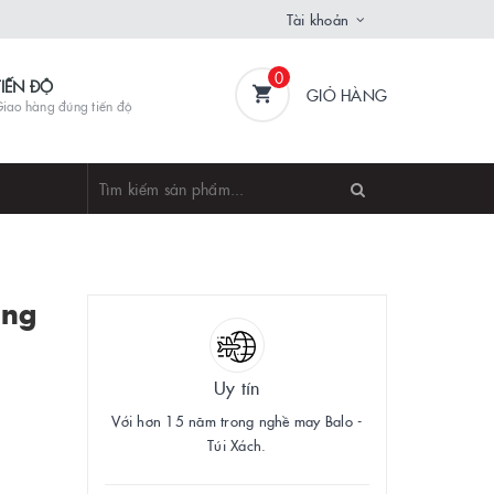
Tài khoản
0
TIẾN ĐỘ
GIỎ HÀNG
iao hàng đúng tiến độ
ặng
Uy tín
Với hơn 15 năm trong nghề may Balo -
Túi Xách.