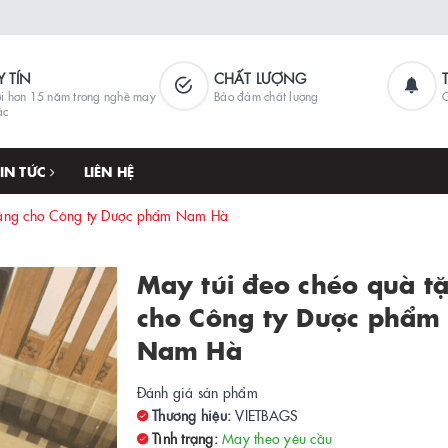
Y TÍN
CHẤT LƯỢNG
i hơn 15 năm trong nghề may
Bảo đảm chất lượng
G
ặc
TIN TỨC
LIÊN HỆ
tặng cho Công ty Dược phẩm Nam Hà
May túi đeo chéo quà t
cho Công ty Dược phẩm
Nam Hà
Đánh giá sản phẩm
Thương hiệu:
VIETBAGS
Tình trạng:
May theo yêu cầu