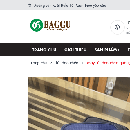
Xưởng sản xuất Balo Túi Xách theo yêu cầu
U
Vớ
m
TRANG CHỦ
GIỚI THIỆU
SẢN PHẨM
Trang chủ
Túi đeo chéo
May túi đeo chéo quà 