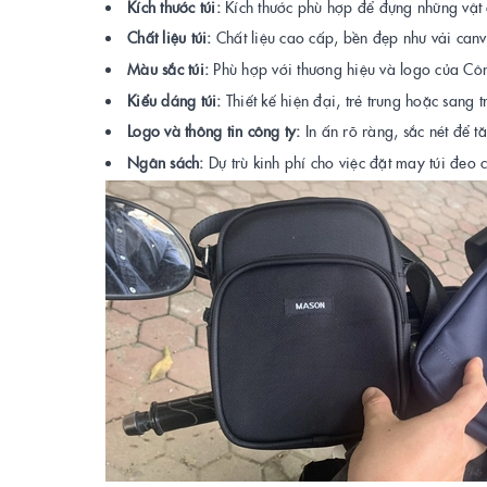
Kích thước túi:
Kích thước phù hợp để đựng những vật dụ
Chất liệu túi:
Chất liệu cao cấp, bền đẹp như vải canva
Màu sắc túi:
Phù hợp với thương hiệu và logo của C
Kiểu dáng túi:
Thiết kế hiện đại, trẻ trung hoặc sang t
Logo và thông tin công ty:
In ấn rõ ràng, sắc nét để t
Ngân sách:
Dự trù kinh phí cho việc đặt may túi đeo 