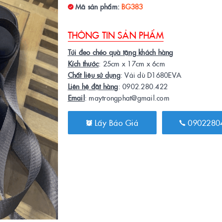
Mã sản phẩm:
BG383
THÔNG TIN SẢN PHẨM
Túi đeo chéo quà tặng khách hàng
Kích thước
: 25cm x 17cm x 6cm
Chất liệu sử dụng
: Vải dù D1680EVA
Liên hệ đặt hàng
: 0902.280.422
Email
: maytrongphat@gmail.com
Lấy Báo Giá
0902280