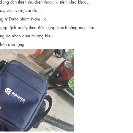
ng cần thiết như điện thoại, ví tiền, chìa khóa,...
s, vải nylon, vải da,...
ông ty Dược phẩm Nam Hà.
rọng, lịch sự tùy theo đối tượng khách hàng mục tiêu.
ăng độ nhận diện thương hiệu.
chéo quà tặng.