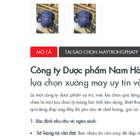
MÔ TẢ
TẠI SAO CHỌN MAYTRONGPHAT?
Công ty Dược phẩm Nam Hà 
lựa chọn xưởng may uy tín v
Là một công ty dược phẩm uy tín, việc lựa chọn quà tặng
chéo là một lựa chọn lý tưởng bởi tính tiện dụng, thiết 
quà tặng đáp ứng đầy đủ yêu cầu về chất lượng, giá cả
1. Xác định nhu cầu và ngân sách:
Số lượng túi cần đặt:
Bao nhiêu túi cần may để đáp ứ