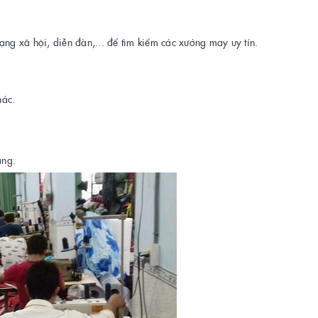
ạng xã hội, diễn đàn,... để tìm kiếm các xưởng may uy tín.
hác.
àng.