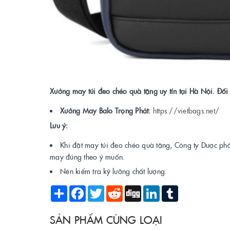
Xưởng may túi đeo chéo quà tặng uy tín tại Hà Nội. Đ
Xưởng May Balo Trọng Phát:
https://vietbags.net/
Lưu ý:
Khi đặt may túi đeo chéo quà tặng, Công ty Dược ph
may đúng theo ý muốn.
Nên kiểm tra kỹ lưỡng chất lượng.
Share
Facebook
Twitter
Reddit
Digg
LinkedIn
Tumblr
SẢN PHẨM CÙNG LOẠI