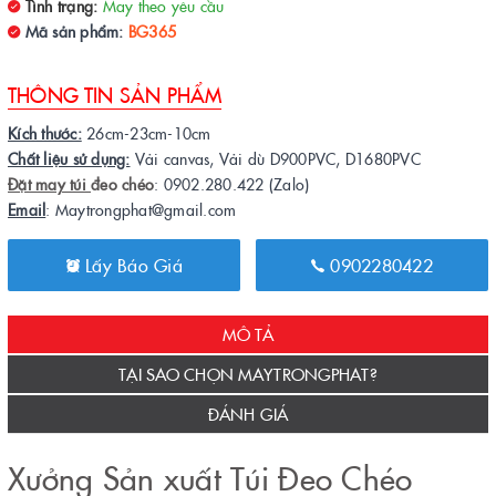
Tình trạng:
May theo yêu cầu
Mã sản phẩm:
BG365
THÔNG TIN SẢN PHẨM
Kích thước:
26cm-23cm-10cm
Chất liệu sử dụng:
Vải canvas, Vải dù D900PVC, D1680PVC
Đặt may túi
đeo chéo
: 0902.280.422 (Zalo)
Email
: Maytrongphat@gmail.com
Lấy Báo Giá
0902280422
MÔ TẢ
TẠI SAO CHỌN MAYTRONGPHAT?
ĐÁNH GIÁ
Xưởng Sản xuất Túi Đeo Chéo