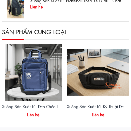
Xưởng Sản Xuất Túi Pickleball Theo Yêu Cầu – Chất Lượng, Bền Bỉ, Thiết Kế Độc Quyền
Liên hệ
SẢN PHẨM CÙNG LOẠI
Xưởng Sản Xuất Túi Đeo Chéo Laptop Quà Tặng Doanh Nghiệp | Vietbags
Xưởng Sản Xuất Túi Kỹ Thuật Đeo Hông DSS Chuyên Nghiệp | Vietbags
Liên hệ
Liên hệ