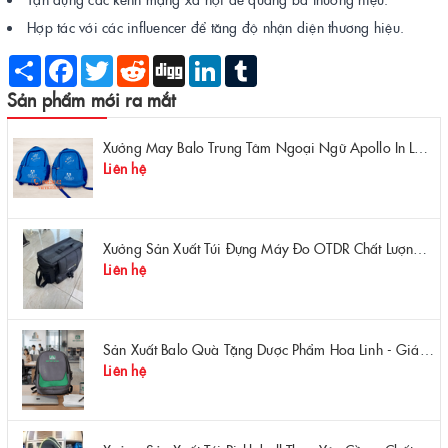
Hợp tác với các influencer để tăng độ nhận diện thương hiệu.
Share
Facebook
Twitter
Reddit
Digg
LinkedIn
Tumblr
Sản phẩm mới ra mắt
Xưởng May Balo Trung Tâm Ngoại Ngữ Apollo In Logo Giá Rẻ Tại Xưởng
Liên hệ
Xưởng Sản Xuất Túi Đựng Máy Đo OTDR Chất Lượng – Chống Va Đập, Giá Tận Xưởng
Liên hệ
Sản Xuất Balo Quà Tặng Dược Phẩm Hoa Linh - Giá Gốc Tại Xưởng
Liên hệ