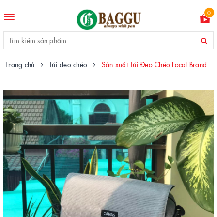
0
Toggle
navigation
Trang chủ
Túi đeo chéo
Sản xuất Túi Đeo Chéo Local Brand