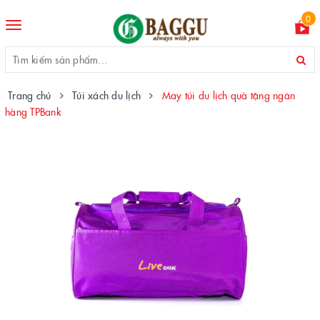
0
Toggle
navigation
Trang chủ
Túi xách du lịch
May túi du lịch quà tặng ngân
hàng TPBank