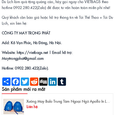
Du Lịch làm quà tặng quảng cáo, hãy gọi ngay cho VIETBAGS theo
hotline 0902.280.422(Zalo) để được tư vấn hoàn toàn miễn phí nhé!
Quý khách cần báo giá hoặc hỗ trợ thông tin về Túi Thể Thao + Túi Du
Lịch, xin liên hệ:
CÔNG TY MAY TRỌNG PHÁT
Add: K6 Vạn Phúc, Hà Đông, Hà Nội.
Website: https://vietbags.net | Email hỗ trợ:
Maytrongphat@gmail.com
Hotline: 0902.280.422(Zalo).
Share
Facebook
Twitter
Reddit
Digg
LinkedIn
Tumblr
Sản phẩm mới ra mắt
Xưởng May Balo Trung Tâm Ngoại Ngữ Apollo In Logo Giá Rẻ Tại Xưởng
Liên hệ