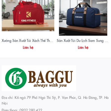
Xưởng Sản Xuất Túi Xách Thể Thao Tập Gym King Fitness Giá Gốc, Chất Lượng Cao
Sản Xuất Túi Du Lịch Sam Sung Chuẩn Form, Giá Xưởng | Vietbags
Liên hệ
Liên hệ
Địa chỉ: K6 ngõ 79 Phố Ngô Thì Sỹ, P. Vạn Phúc, Q. Hà Đông, TP. Hà
Nội
Điện thoại:
0902 280 422