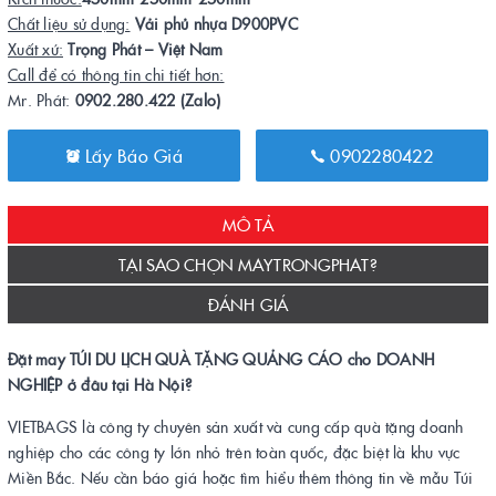
Chất liệu sử dụng:
Vải phủ nhựa D900PVC
Xuất xứ:
Trọng Phát – Việt Nam
Call để có thông tin chi tiết hơn:
Mr. Phát:
0902.280.422 (Zalo)
Lấy Báo Giá
0902280422
MÔ TẢ
TẠI SAO CHỌN MAYTRONGPHAT?
ĐÁNH GIÁ
Đặt may TÚI DU LỊCH QUÀ TẶNG QUẢNG CÁO cho DOANH
NGHIỆP ở đâu tại Hà Nội?
VIETBAGS là công ty chuyên sản xuất và cung cấp quà tặng doanh
nghiệp cho các công ty lớn nhỏ trên toàn quốc, đặc biệt là khu vực
Miền Bắc. Nếu cần báo giá hoặc tìm hiểu thêm thông tin về mẫu Túi