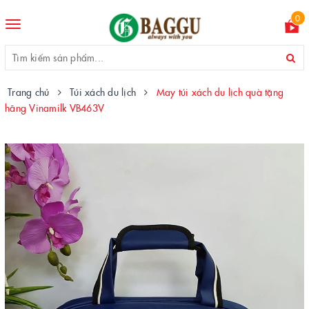
0
Toggle
navigation
Trang chủ
Túi xách du lịch
May túi xách du lịch quà tặng
hãng Vinamilk VB463V