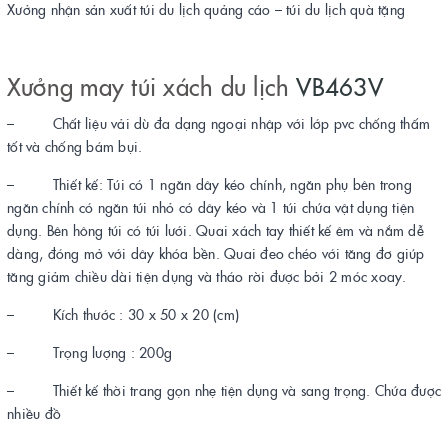
Xưởng nhận sản xuất túi du lịch quảng cáo – túi du lịch quà tặng
Xưởng may túi xách du lịch
VB463V
– Chất liệu vải dù đa dạng ngoại nhập với lớp pvc chống thấm
tốt và chống bám bụi.
– Thiết kế: Túi có 1 ngăn dây kéo chính, ngăn phụ bên trong
ngăn chính có ngăn túi nhỏ có dây kéo và 1 túi chứa vật dụng tiện
dụng. Bên hông túi có túi lưới. Quai xách tay thiết kế êm và nắm dễ
dàng, đóng mở với dây khóa bền. Quai đeo chéo với tăng đơ giúp
tăng giảm chiều dài tiện dụng và tháo rời được bởi 2 móc xoay.
– Kích thước : 30 x 50 x 20 (cm)
– Trọng lượng : 200g
– Thiết kế thời trang gọn nhẹ tiện dụng và sang trọng. Chứa được
nhiều đồ