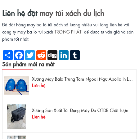
Liên hệ đặt
may túi xách du lịch
Để đặt hàng may ba lô túi xách số lượng nhiều vui lòng liên hệ với
công ty may ba lô túi xách
TRỌNG PHÁT
để được tư vấn giá và sản
phẩm tốt nhất.
Share
Facebook
Twitter
Reddit
Digg
LinkedIn
Tumblr
Sản phẩm mới ra mắt
Xưởng May Balo Trung Tâm Ngoại Ngữ Apollo In Logo Giá Rẻ Tại Xưởng
Liên hệ
Xưởng Sản Xuất Túi Đựng Máy Đo OTDR Chất Lượng – Chống Va Đập, Giá Tận Xưởng
Liên hệ