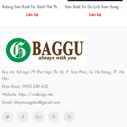
Xưởng Sản Xuất Túi Xách Thể Thao Tập Gym King Fitness Giá Gốc, Chất Lượng Cao
Sản Xuất Túi Du Lịch Sam Sung Chuẩn Form, Giá Xưởng | Vietbags
Liên hệ
Liên hệ
Địa chỉ: K6 ngõ 79 Phố Ngô Thì Sỹ, P. Vạn Phúc, Q. Hà Đông, TP. Hà
Nội
Điện thoại:
0902 280 422
Website:
https://vietbags.net
Email:
Maytrongphat@gmail.com