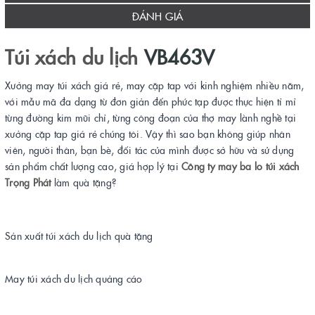
ĐÁNH GIÁ
Túi xách du lịch
VB463V
Xưởng may túi xách giá rẻ, may cặp tap với kinh nghiệm nhiều năm,
với mẫu mã đa dạng từ đơn giản đến phức tạp được thực hiện tỉ mỉ
từng đường kim mũi chỉ, từng công đoạn của thợ may lành nghề tại
xưởng cặp tap giá rẻ chúng tôi. Vậy thì sao bạn không giúp nhân
viên, người thân, bạn bè, đối tác của mình được sở hữu và sử dụng
sản phẩm chất lượng cao, giá hợp lý tại
Công ty may ba lo túi xách
Trọng Phát
làm quà tặng?
Sản xuất túi xách du lịch quà tặng
May túi xách du lịch quảng cáo