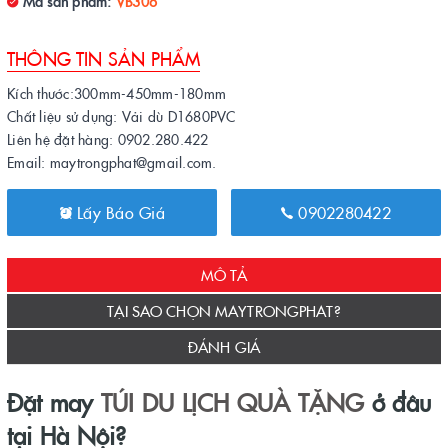
Mã sản phẩm:
VB306
THÔNG TIN SẢN PHẨM
Kích thước:300mm-450mm-180mm
Chất liệu sử dụng: Vải dù D1680PVC
Liên hệ đặt hàng: 0902.280.422
Email: maytrongphat@gmail.com.
Lấy Báo Giá
0902280422
MÔ TẢ
TẠI SAO CHỌN MAYTRONGPHAT?
ĐÁNH GIÁ
Đặt may
TÚI DU LỊCH
QUÀ TẶNG
ở đâu
tại Hà Nội?