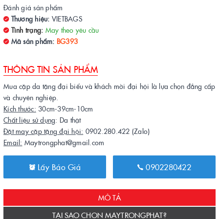
Đánh giá sản phẩm
Thương hiệu:
VIETBAGS
Tình trạng:
May theo yêu cầu
Mã sản phẩm:
BG393
THÔNG TIN SẢN PHẨM
Mua cặp da tặng đại biểu và khách mời đại hội là lựa chọn đẳng cấp
và chuyên nghiệp.
Kích thước:
30cm-39cm-10cm
Chất liệu sử dụng
: Da thật
Đặt may cặp tặng đại hội:
0902.280.422 (Zalo)
Email:
Maytrongphat@gmail.com
Lấy Báo Giá
0902280422
MÔ TẢ
TẠI SAO CHỌN MAYTRONGPHAT?