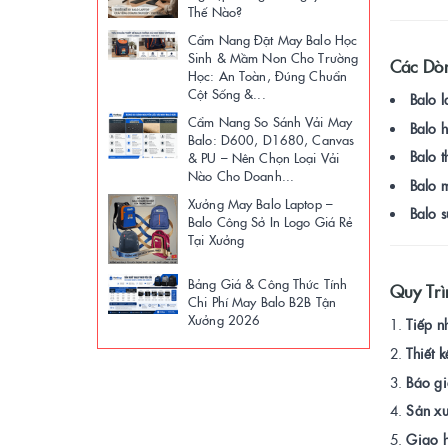
Thế Nào?
Cẩm Nang Đặt May Balo Học
Sinh & Mầm Non Cho Trường
Các Dò
Học: An Toàn, Đúng Chuẩn
Cột Sống &...
Balo 
Cẩm Nang So Sánh Vải May
Balo h
Balo: D600, D1680, Canvas
Balo t
& PU – Nên Chọn Loại Vải
Nào Cho Doanh...
Balo 
Xưởng May Balo Laptop –
Balo s
Balo Công Sở In Logo Giá Rẻ
Tại Xưởng
Bảng Giá & Công Thức Tính
Quy Tr
Chi Phí May Balo B2B Tận
Xưởng 2026
Tiếp n
Thiết 
Báo gi
Sản xu
Giao h