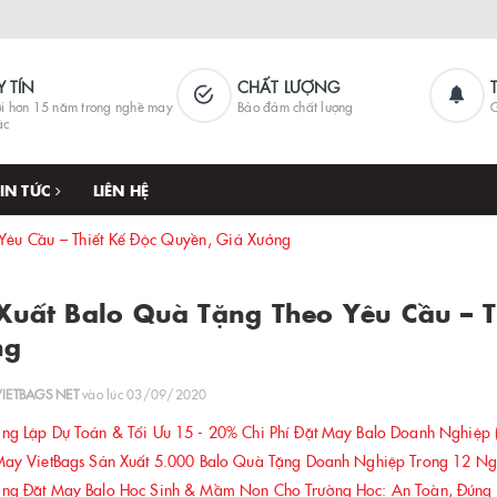
Y TÍN
CHẤT LƯỢNG
i hơn 15 năm trong nghề may
Bảo đảm chất lượng
G
ặc
TIN TỨC
LIÊN HỆ
Yêu Cầu – Thiết Kế Độc Quyền, Giá Xưởng
Xuất Balo Quà Tặng Theo Yêu Cầu – T
ng
VIETBAGS NET
vào lúc 03/09/2020
g Lập Dự Toán & Tối Ưu 15 - 20% Chi Phí Đặt May Balo Doanh Nghiệp 
ay VietBags Sản Xuất 5.000 Balo Quà Tặng Doanh Nghiệp Trong 12 N
g Đặt May Balo Học Sinh & Mầm Non Cho Trường Học: An Toàn, Đúng Ch