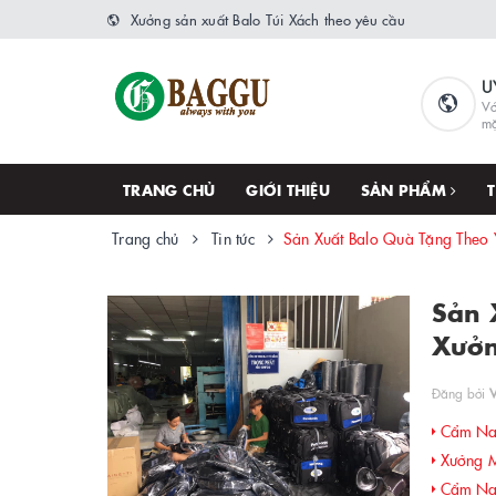
Xưởng sản xuất Balo Túi Xách theo yêu cầu
U
Vớ
m
TRANG CHỦ
GIỚI THIỆU
SẢN PHẨM
Trang chủ
Tin tức
Sản Xuất Balo Quà Tặng Theo 
Sản 
Xưở
Đăng bởi
Cẩm Nan
Xưởng M
Cẩm Nan