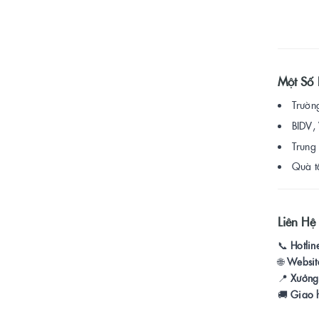
Một Số 
Trường
BIDV, 
Trung 
Quà tặ
Liên H
📞
Hotlin
🌐
Websit
📍
Xưởng
🚚
Giao h