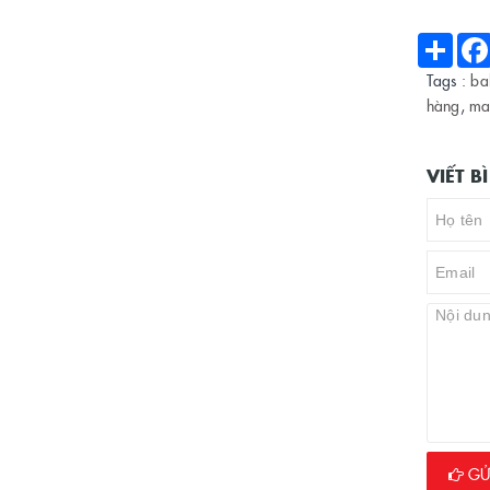
Shar
Tags :
ba
hàng
,
ma
VIẾT 
GỬI