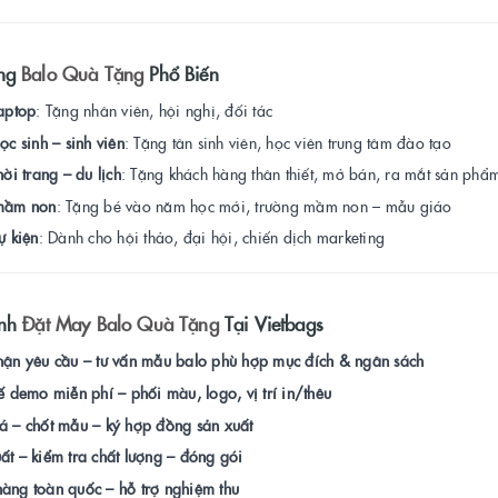
ng
Balo Quà Tặng
Phổ Biến
laptop
: Tặng nhân viên, hội nghị, đối tác
ọc sinh – sinh viên
: Tặng tân sinh viên, học viên trung tâm đào tạo
hời trang – du lịch
: Tặng khách hàng thân thiết, mở bán, ra mắt sản phẩ
mầm non
: Tặng bé vào năm học mới, trường mầm non – mẫu giáo
ự kiện
: Dành cho hội thảo, đại hội, chiến dịch marketing
ình
Đặt May Balo Quà Tặng
Tại Vietbags
hận yêu cầu – tư vấn mẫu balo phù hợp mục đích & ngân sách
kế demo miễn phí – phối màu, logo, vị trí in/thêu
á – chốt mẫu – ký hợp đồng sản xuất
ất – kiểm tra chất lượng – đóng gói
àng toàn quốc – hỗ trợ nghiệm thu