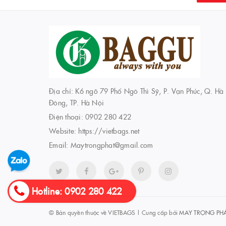
Địa chỉ: K6 ngõ 79 Phố Ngô Thì Sỹ, P. Vạn Phúc, Q. Hà
Đông, TP. Hà Nội
Điện thoại:
0902 280 422
Website:
https://vietbags.net
Email:
Maytrongphat@gmail.com
Hotline: 0902 280 422
© Bản quyền thuộc về
VIETBAGS
|
Cung cấp bởi
MAY TRỌNG PH