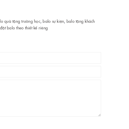
lo quà tặng trường học
,
balo sự kiện
,
balo tặng khách
đặt balo theo thiết kế riêng