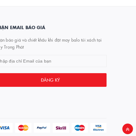
ẬN EMAIL BÁO GIÁ
n báo giá và chiết khấu khi đặt may balo túi xách tại
y Trọng Phát
ĐĂNG KÝ