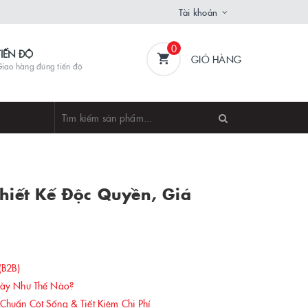
Tài khoản
0
TIẾN ĐỘ
GIỎ HÀNG
iao hàng đúng tiến độ
hiết Kế Độc Quyền, Giá
(B2B)
gày Như Thế Nào?
uẩn Cột Sống & Tiết Kiệm Chi Phí