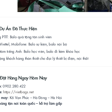
Dự Án Đã Thực Hiện
 PTIT: Balo quà tặng tân sinh viên
Viettel, Mobifone: Balo sự kiện, balo nội bộ
tâm tiếng Anh: Balo học viên, balo đi kèm khóa học
ng khách hàng thân thiết cho đại lý thiết bị điện, nội thất
ệ Đặt Hàng Ngay Hôm Nay
e:
0902.280.422
e:
https://vietbags.net
 may:
K6 Vạn Phúc – Hà Đông – Hà Nội
àng tận nơi toàn quốc – hỗ trợ làm gấp