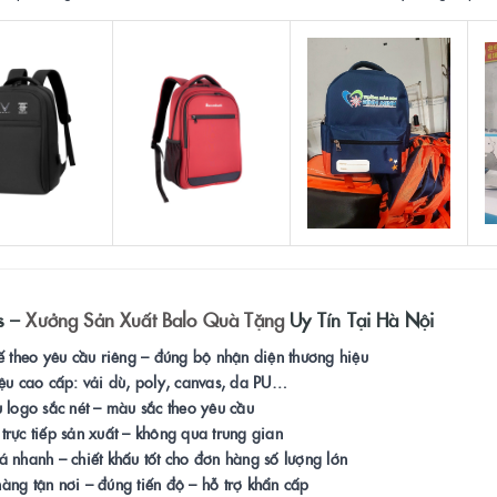
s –
Xưởng Sản Xuất Balo Quà Tặng
Uy Tín Tại Hà Nội
kế theo yêu cầu riêng – đúng bộ nhận diện thương hiệu
iệu cao cấp: vải dù, poly, canvas, da PU…
u logo sắc nét – màu sắc theo yêu cầu
trực tiếp sản xuất – không qua trung gian
á nhanh – chiết khấu tốt cho đơn hàng số lượng lớn
àng tận nơi – đúng tiến độ – hỗ trợ khẩn cấp