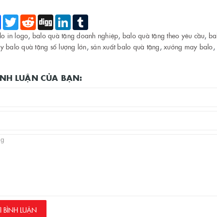
e
Facebook
Twitter
Reddit
Digg
LinkedIn
Tumblr
lo in logo
,
balo quà tặng doanh nghiệp
,
balo quà tặng theo yêu cầu
,
ba
y balo quà tặng số lượng lớn
,
sản xuất balo quà tặng
,
xưởng may balo
,
BÌNH LUẬN CỦA BẠN:
 BÌNH LUẬN