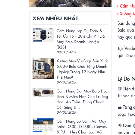
Cẩm Nan
Xưởng Ma
XEM NHIỀU NHẤT
Bạn đang
Balo quà
Cẩm Nang Lập Dự Toán &
Tối Ưu 15 - 20% Chi Phí Đặt
hay quà 
May Balo Doanh Nghiệp
(B2B)
Tại
Vietb
08/08/2026
gốc từ xư
Xưởng May VietBags Sản Xuất
5.000 Balo Quà Tặng Doanh
Nghiệp Trong 12 Ngày Như
Thế Nào?
Lý Do 
07/08/2026
🎒
Tiện d
Cẩm Nang Đặt May Balo Học
Từ học s
Sinh & Mầm Non Cho Trường
Học: An Toàn, Đúng Chuẩn
💼
Tăng đ
Cột Sống &...
04/08/2026
Logo thươ
Cẩm Nang So Sánh Vải May
🎁
Quà tặ
Balo: D600, D1680, Canvas
& PU – Nên Chọn Loại Vải
So với cá