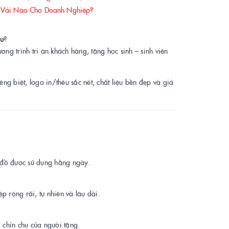
 Vải Nào Cho Doanh Nghiệp?
ệu
?
ơng trình tri ân khách hàng, tặng học sinh – sinh viên
riêng biệt, logo in/thêu sắc nét, chất liệu bền đẹp và giá
n đồ được sử dụng hằng ngày.
p rộng rãi, tự nhiên và lâu dài.
à chỉn chu của người tặng.