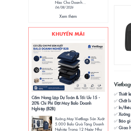
Nào Cho Doanh...
04/08/2026
Xem thêm
KHUYẾN MÃI
Vietbag
✅
Thiết 
Cẩm Nang Lập Dự Toán & Tối Ưu 15 -
✅
Chất l
20% Chi Phí Đặt May Balo Doanh
✅
In/thê
Nghiệp (B2B)
✅
Xưởng 
Xưởng May VietBags Sản Xuất
✅
Báo gi
5.000 Balo Quà Tặng Doanh
✅
Giao h
Nghiệp Trong 12 Ngày Như