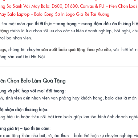
g So Sánh Vải May Balo: D600, D1680, Canvas & PU – Nên Chọn Loại
y Balo Laptop – Balo Công Sở In Logo Giá Rẻ Tại Xưởng
 tìm một món quà
thiết thực – sang trọng – mang đậm dấu ấn thương hi
 tặng
chính là lựa chọn tối ưu cho các sự kiện doanh nghiệp, hội nghị, chư
nội bộ nhân viên.
ags
, chúng tôi chuyên
sản xuất balo quà tặng theo yêu cầu
, với thiết kế 
ởng sản xuất tại Hà Nội.
Nên Chọn Balo Làm Quà Tặng
ụng và phù hợp với mọi đối tượng:
inh, sinh viên đến nhân viên văn phòng hay khách hàng, balo đều là mó
ộ nhận diện thương hiệu:
ng hiệu in hoặc thêu nổi bật trên balo giúp lan tỏa hình ảnh doanh nghiệ
ng giá trị – tạo thiện cảm:
c quà tặng khác như bút, sổ, áo thun... balo thể hiện sự chuyên nghiệp v