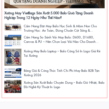
Xưởng May VietBags Sản Xuất 5.000 Balo Quà Tặng Doanh
Nghiệp Trong 12 Ngày Như Thế Nào?
Cẩm Nang Đặt May Balo Học Sinh & Mầm Non Cho
Trường Học: An Toàn, Đúng Chuẩn Cột Sống &...
Cẩm Nang So Sánh Vải May Balo: D600, D1680,
Canvas & PU – Nên Chọn Loại Vải Nào Cho Doanh...
Xưởng May Balo Laptop – Balo Công Sở In Logo Giá Rẻ
Tại Xưởng
Bảng Giá & Công Thức Tính Chi Phí May Balo B2B Tận
Xưởng 2026
Xưởng Sản Xuất Balo Chuyên Dụng – Balo Giữ Nhiệt, Balo
Đồ Nghề Kỹ Thuật In Logo