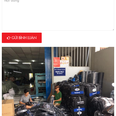
GỬI BÌNH LUẬN