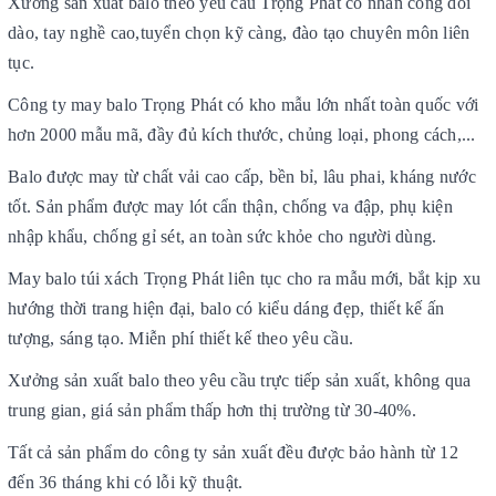
Xưởng sản xuất balo theo yêu cầu Trọng Phát có nhân công dồi
dào, tay nghề cao,tuyển chọn kỹ càng, đào tạo chuyên môn liên
tục.
Công ty may balo Trọng Phát có kho mẫu lớn nhất toàn quốc với
hơn 2000 mẫu mã, đầy đủ kích thước, chủng loại, phong cách,...
Balo được may từ chất vải cao cấp, bền bỉ, lâu phai, kháng nước
tốt. Sản phẩm được may lót cẩn thận, chống va đập, phụ kiện
nhập khẩu, chống gỉ sét, an toàn sức khỏe cho người dùng.
May balo túi xách Trọng Phát liên tục cho ra mẫu mới, bắt kịp xu
hướng thời trang hiện đại, balo có kiểu dáng đẹp, thiết kế ấn
tượng, sáng tạo. Miễn phí thiết kế theo yêu cầu.
Xưởng sản xuất balo theo yêu cầu trực tiếp sản xuất, không qua
trung gian, giá sản phẩm thấp hơn thị trường từ 30-40%.
Tất cả sản phẩm do công ty sản xuất đều được bảo hành từ 12
đến 36 tháng khi có lỗi kỹ thuật.