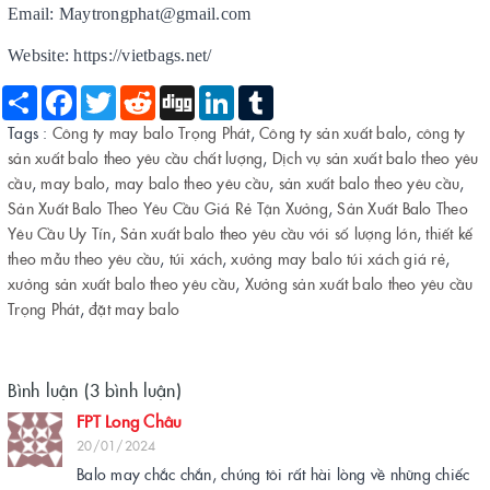
Email: Maytrongphat@gmail.com
Website: https://vietbags.net/
Share
Facebook
Twitter
Reddit
Digg
LinkedIn
Tumblr
Tags :
Công ty may balo Trọng Phát
,
Công ty sản xuất balo
,
công ty
sản xuất balo theo yêu cầu chất lượng
,
Dịch vụ sản xuất balo theo yêu
cầu
,
may balo
,
may balo theo yêu cầu
,
sản xuất balo theo yêu cầu
,
Sản Xuất Balo Theo Yêu Cầu Giá Rẻ Tận Xưởng
,
Sản Xuất Balo Theo
Yêu Cầu Uy Tín
,
Sản xuất balo theo yêu cầu với số lượng lớn
,
thiết kế
theo mẫu theo yêu cầu
,
túi xách
,
xưởng may balo túi xách giá rẻ
,
xưởng sản xuất balo theo yêu cầu
,
Xưởng sản xuất balo theo yêu cầu
Trọng Phát
,
đặt may balo
Bình luận (3 bình luận)
FPT Long Châu
20/01/2024
Balo may chắc chắn, chúng tôi rất hài lòng về những chiếc