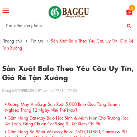
0
Toggle
navigation
Trang chủ
Tin tức
Sản Xuất Balo Theo Yêu Cầu Uy Tín, Giá Rẻ
Tận Xưởng
Sản Xuất Balo Theo Yêu Cầu Uy Tín,
Giá Rẻ Tận Xưởng
Đăng bởi
VIETBAGS NET
vào lúc 27/11/2023
Xưởng May VietBags Sản Xuất 5.000 Balo Quà Tặng Doanh
Nghiệp Trong 12 Ngày Như Thế Nào?
Cẩm Nang Đặt May Balo Học Sinh & Mầm Non Cho Trường Học:
An Toàn, Đúng Chuẩn Cột Sống & Tiết Kiệm Chi Phí
Cẩm Nang So Sánh Vải May Balo: D600, D1680, Canvas & PU –