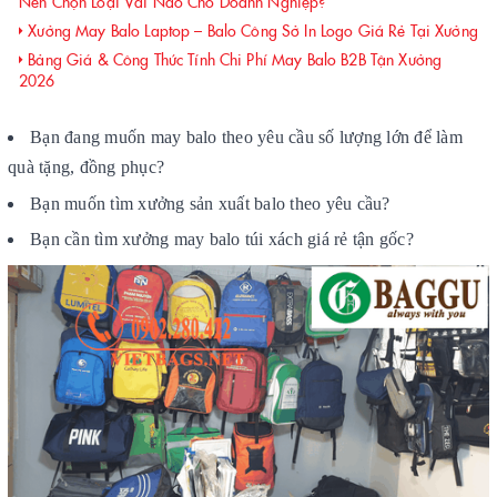
Nên Chọn Loại Vải Nào Cho Doanh Nghiệp?
Xưởng May Balo Laptop – Balo Công Sở In Logo Giá Rẻ Tại Xưởng
Bảng Giá & Công Thức Tính Chi Phí May Balo B2B Tận Xưởng
2026
Bạn đang muốn may balo theo yêu cầu số lượng lớn để làm
quà tặng, đồng phục?
Bạn muốn tìm xưởng sản xuất balo theo yêu cầu?
Bạn cần tìm xưởng may balo túi xách giá rẻ tận gốc?