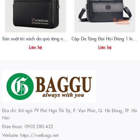
Sản xuất túi xách da quà tặng ngân hàng Agribank - Vietbags Trọng Phát
Cặp Da Tặng Đại Hội Đảng | In Logo – Thiết Kế Sang Trọng – Giao Nhanh Toàn Quốc
Liên hệ
Liên hệ
Địa chỉ: K6 ngõ 79 Phố Ngô Thì Sỹ, P. Vạn Phúc, Q. Hà Đông, TP. Hà
Nội
Điện thoại:
0902 280 422
Website:
https://vietbags.net