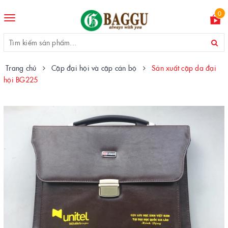
0
Toggle
navigation
Trang chủ
Cặp đại hội và cặp cán bộ
Sản xuất cặp da đại
hội BG225