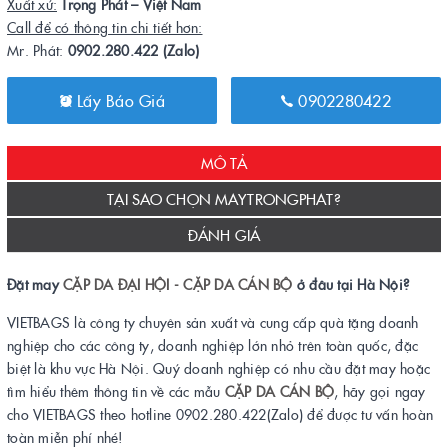
Xuất xứ:
Trọng Phát – Việt Nam
Call để có thông tin chi tiết hơn:
Mr. Phát:
0902.280.422 (Zalo)
Lấy Báo Giá
0902280422
MÔ TẢ
TẠI SAO CHỌN MAYTRONGPHAT?
ĐÁNH GIÁ
Đặt may
CẶP DA ĐẠI HỘI - CẶP DA CÁN BỘ
ở đâu tại Hà Nội?
VIETBAGS là công ty chuyên sản xuất và cung cấp quà tặng doanh
nghiệp cho các công ty, doanh nghiệp lớn nhỏ trên toàn quốc, đặc
biệt là khu vực Hà Nội. Quý doanh nghiệp có nhu cầu đặt may hoặc
tìm hiểu thêm thông tin về các mẫu
CẶP DA CÁN BỘ
, hãy gọi ngay
cho VIETBAGS theo hotline 0902.280.422(Zalo) để được tư vấn hoàn
toàn miễn phí nhé!