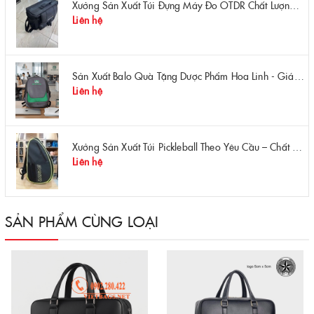
Xưởng Sản Xuất Túi Đựng Máy Đo OTDR Chất Lượng – Chống Va Đập, Giá Tận Xưởng
Liên hệ
Sản Xuất Balo Quà Tặng Dược Phẩm Hoa Linh - Giá Gốc Tại Xưởng
Liên hệ
Xưởng Sản Xuất Túi Pickleball Theo Yêu Cầu – Chất Lượng, Bền Bỉ, Thiết Kế Độc Quyền
Liên hệ
SẢN PHẨM CÙNG LOẠI