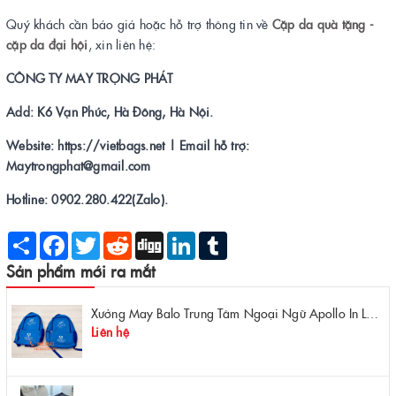
Quý khách cần báo giá hoặc hỗ trợ thông tin về
Cặp da quà tặng -
cặp da đại hội
, xin liên hệ:
CÔNG TY MAY TRỌNG PHÁT
Add: K6 Vạn Phúc, Hà Đông, Hà Nội.
Website: https://vietbags.net | Email hỗ trợ:
Maytrongphat@gmail.com
Hotline: 0902.280.422(Zalo).
Share
Facebook
Twitter
Reddit
Digg
LinkedIn
Tumblr
Sản phẩm mới ra mắt
Xưởng May Balo Trung Tâm Ngoại Ngữ Apollo In Logo Giá Rẻ Tại Xưởng
Liên hệ