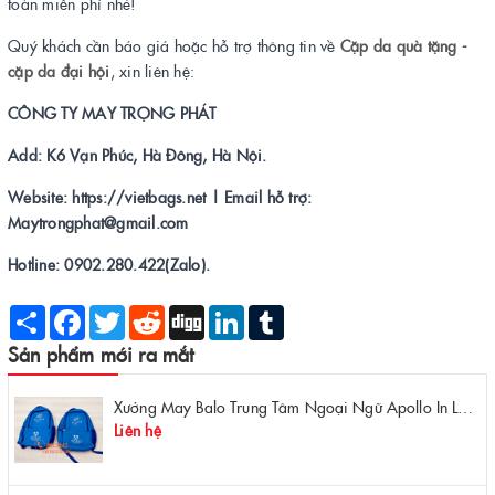
toàn miễn phí nhé!
Quý khách cần báo giá hoặc hỗ trợ thông tin về
Cặp da quà tặng -
cặp da đại hội
, xin liên hệ:
CÔNG TY MAY TRỌNG PHÁT
Add: K6 Vạn Phúc, Hà Đông, Hà Nội.
Website: https://vietbags.net | Email hỗ trợ:
Maytrongphat@gmail.com
Hotline: 0902.280.422(Zalo).
Share
Facebook
Twitter
Reddit
Digg
LinkedIn
Tumblr
Sản phẩm mới ra mắt
Xưởng May Balo Trung Tâm Ngoại Ngữ Apollo In Logo Giá Rẻ Tại Xưởng
Liên hệ