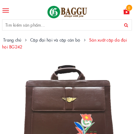
0
Toggle
navigation
Trang chủ
Cặp đại hội và cặp cán bộ
Sản xuất cặp da đại
hội BG242