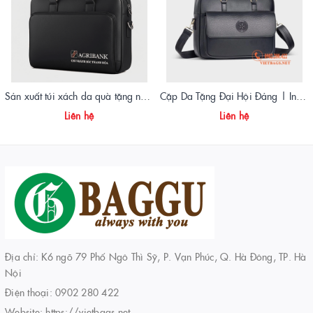
Sản xuất túi xách da quà tặng ngân hàng Agribank - Vietbags Trọng Phát
Cặp Da Tặng Đại Hội Đảng | In Logo – Thiết Kế Sang Trọng – Giao Nhanh Toàn Quốc
Liên hệ
Liên hệ
Địa chỉ: K6 ngõ 79 Phố Ngô Thì Sỹ, P. Vạn Phúc, Q. Hà Đông, TP. Hà
Nội
Điện thoại:
0902 280 422
Website:
https://vietbags.net