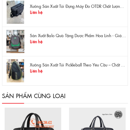
Xưởng Sản Xuất Túi Đựng Máy Đo OTDR Chất Lượng – Chống Va Đập, Giá Tận Xưởng
Liên hệ
Sản Xuất Balo Quà Tặng Dược Phẩm Hoa Linh - Giá Gốc Tại Xưởng
Liên hệ
Xưởng Sản Xuất Túi Pickleball Theo Yêu Cầu – Chất Lượng, Bền Bỉ, Thiết Kế Độc Quyền
Liên hệ
SẢN PHẨM CÙNG LOẠI