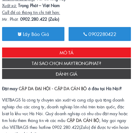
Xuất xứ:
Trọng Phát – Việt Nam
Call để có thông tin chi tiết hơn:
Mr. Phát:
0902.280.422 (Zalo)
Lấy Báo Giá
0902280422
MÔ TẢ
TẠI SAO CHỌN MAYTRONGPHAT?
ĐÁNH GIÁ
Đặt may
CẶP DA ĐẠI HỘI - CẶP DA CÁN BỘ
ở đâu tại Hà Nội?
VIETBAGS là công ty chuyên sản xuất và cung cấp quà tặng doanh
nghiệp cho các công ty, doanh nghiệp lớn nhỏ trên toàn quốc, đặc
biệt là khu vực Hà Nội. Quý doanh nghiệp có nhu cầu đặt may hoặc
tìm hiểu thêm thông tin về các mẫu
CẶP DA CÁN BỘ
, hãy gọi ngay
cho VIETBAGS theo hotline 0902.280.422(Zalo) để được tư vấn hoàn