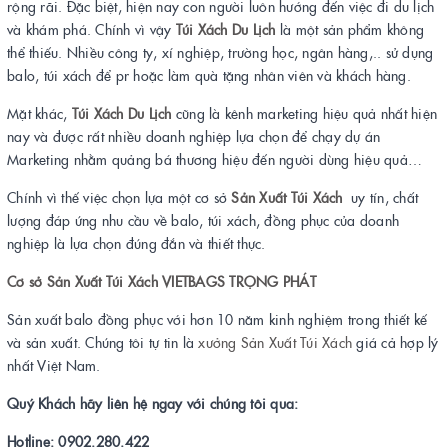
rộng rãi. Đặc biệt, hiện nay con người luôn hướng đến việc đi du lịch
và khám phá. Chính vì vậy
Túi Xách Du Lịch
là một sản phẩm không
thể thiếu. Nhiều công ty, xí nghiệp, trường học, ngân hàng,.. sử dụng
balo, túi xách để pr hoặc làm quà tặng nhân viên và khách hàng.
Mặt khác,
Túi Xách Du Lịch
cũng là kênh marketing hiệu quả nhất hiện
nay và được rất nhiều doanh nghiệp lựa chọn để chạy dự án
Marketing nhằm quảng bá thương hiệu đến người dùng hiệu quả…
Chính vì thế việc chọn lựa một cơ sở
Sản Xuất Túi Xách
uy tín, chất
lượng đáp ứng nhu cầu về balo, túi xách, đồng phục của doanh
nghiệp là lựa chọn đúng đắn và thiết thực.
Cơ sở Sản Xuất Túi Xách VIETBAGS TRỌNG PHÁT
Sản xuất balo đồng phục với hơn 10 năm kinh nghiệm trong thiết kế
và sản xuất. Chúng tôi tự tin là
xưởng Sản Xuất Túi Xách
giá cả hợp lý
nhất Việt Nam.
Quý Khách hãy liên hệ ngay với chúng tôi qua:
Hotline: 0902.280.422