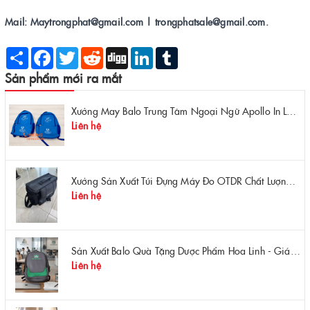
Mail: Maytrongphat@gmail.com | trongphatsale@gmail.com.
Share
Facebook
Twitter
Reddit
Digg
LinkedIn
Tumblr
Sản phẩm mới ra mắt
Xưởng May Balo Trung Tâm Ngoại Ngữ Apollo In Logo Giá Rẻ Tại Xưởng
Liên hệ
Xưởng Sản Xuất Túi Đựng Máy Đo OTDR Chất Lượng – Chống Va Đập, Giá Tận Xưởng
Liên hệ
Sản Xuất Balo Quà Tặng Dược Phẩm Hoa Linh - Giá Gốc Tại Xưởng
Liên hệ