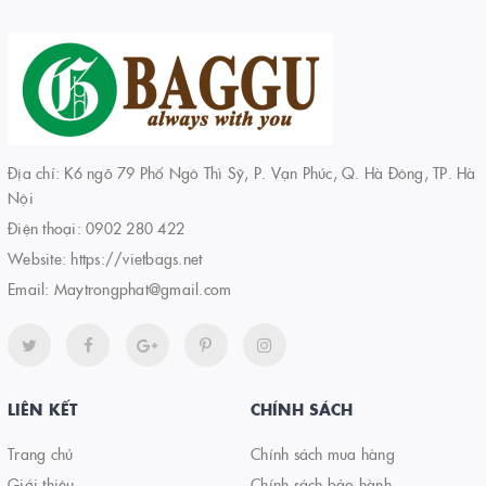
Địa chỉ: K6 ngõ 79 Phố Ngô Thì Sỹ, P. Vạn Phúc, Q. Hà Đông, TP. Hà
Nội
Điện thoại:
0902 280 422
Website:
https://vietbags.net
Email:
Maytrongphat@gmail.com
LIÊN KẾT
CHÍNH SÁCH
Trang chủ
Chính sách mua hàng
Giới thiệu
Chính sách bảo hành