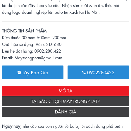
túi du lịch cần đẩy theo yêu cầu. Nhận sản xuất & in ấn, thêu nội
dung logo doanh nghiệp lên balo túi xách tại Hà Nội.
THÔNG TIN SẢN PHẨM
Kích thước:300mm-500mm-200mm
Chất liệu sử dụng: Vải dù D1680
Liên hệ đặt hàng: 0902.280.422
Email: Maytrongphat@gmail.com
Lấy Báo Giá
0902280422
MÔ TẢ
TẠI SAO CHỌN MAYTRONGPHAT?
ĐÁNH GIÁ
Ngày nay
, nhu cầu của con người về balo, túi xách đang phổ biến