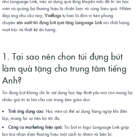
như Language Link, việc sử dụng quà tặng khuyến mãi để tri ân học
viên và quảng bá thương hiệu là chiến lược vô cùng hiệu quả. Nhằm
đáp ứng nhu cầu này,
VietBags
tự hào là đơn vị tiên phong
chuyên
sản xuất túi đựng bút quà tặng Language Link
với chất lượng
vượt trội và thiết kế ấn tượng.
1. Tại sao nên chọn túi đựng bút
làm quà tặng cho trung tâm tiếng
Anh?
Túi đựng bút không chỉ là vật dụng học tập thiết yếu mà còn mang lại
nhiều giá trị to lớn cho các trung tâm giáo dục:
Tính ứng dụng cao:
Học viên có thể sử dụng hàng ngày khi đến
lớp, mang lại sự tiện lợi tối đa.
Công cụ marketing hiệu quả:
Túi bút in logo Language Link giúp
lan tỏa nhận diện thương hiệu một cách tự nhiên và bền bỉ.