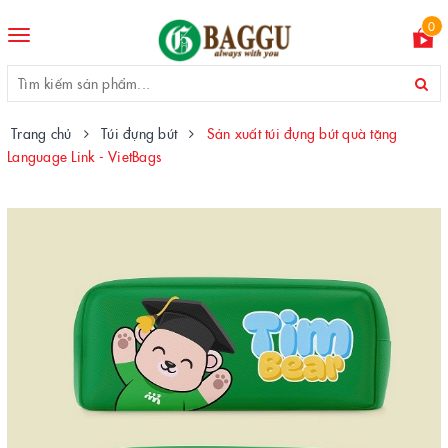
0
Toggle
navigation
Trang chủ
Túi đựng bút
Sản xuất túi đựng bút quà tặng
Language Link - VietBags