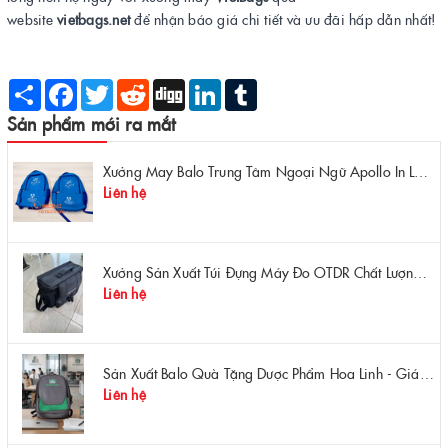
website
vietbags.net
để nhận báo giá chi tiết và ưu đãi hấp dẫn nhất!
Share
Facebook
Twitter
Reddit
Digg
LinkedIn
Tumblr
Sản phẩm mới ra mắt
Xưởng May Balo Trung Tâm Ngoại Ngữ Apollo In Logo Giá Rẻ Tại Xưởng
Liên hệ
Xưởng Sản Xuất Túi Đựng Máy Đo OTDR Chất Lượng – Chống Va Đập, Giá Tận Xưởng
Liên hệ
Sản Xuất Balo Quà Tặng Dược Phẩm Hoa Linh - Giá Gốc Tại Xưởng
Liên hệ