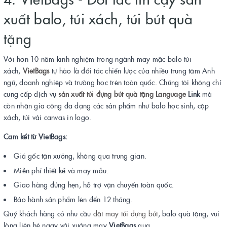
xuất balo, túi xách, túi bút quà
tặng
Với hơn 10 năm kinh nghiệm trong ngành may mặc balo túi
xách,
VietBags
tự hào là đối tác chiến lược của nhiều trung tâm Anh
ngữ, doanh nghiệp và trường học trên toàn quốc. Chúng tôi không chỉ
cung cấp dịch vụ
sản xuất túi đựng bút quà tặng Language
Link
mà
còn nhận gia công đa dạng các sản phẩm như balo học sinh, cặp
xách, túi vải canvas in logo.
Cam kết từ VietBags:
Giá gốc tận xưởng, không qua trung gian.
Miễn phí thiết kế và may mẫu.
Giao hàng đúng hẹn, hỗ trợ vận chuyển toàn quốc.
Bảo hành sản phẩm lên đến 12 tháng.
Quý khách hàng có nhu cầu
đặt may túi đựng bút
, balo quà tặng, vui
lòng liên hệ ngay với xưởng may
VietBags
qua